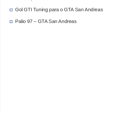
P
Gol GTI Tuning para o GTA San Andreas
i
Palio 97 – GTA San Andreas
a
d
a
s
P
r
o
d
u
t
i
v