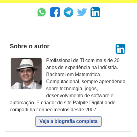
c
a
s
d
e
Sobre o autor
i
Profissional de TI com mais de 20
n
anos de experiência na indústria.
f
Bacharel em Matemática
o
Computacional, sempre aprendendo
sobre tecnologia, jogos,
r
desenvolvimento de software e
m
automação. É criador do site Palpite Digital onde
á
compartilha conhecimentos desde 2007!
t
Veja a biografia completa
i
c