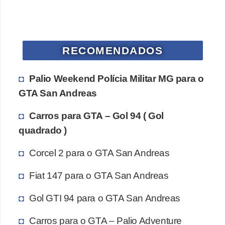
a
l
I
RECOMENDADOS
l
u
Palio Weekend Polícia Militar MG para o
s
GTA San Andreas
ã
Carros para GTA – Gol 94 ( Gol
o
quadrado )
d
e
Corcel 2 para o GTA San Andreas
ó
Fiat 147 para o GTA San Andreas
t
i
Gol GTI 94 para o GTA San Andreas
c
Carros para o GTA – Palio Adventure
a