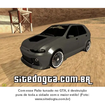
d
i
c
a
s
d
e
j
o
g
o
s
Com esse Palio tunado no GTA, é destruição
G
pura de toda a cidade com o maior estilo! (Foto:
T
www.sitedogta.com.br)