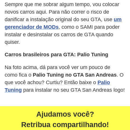
a
Sempre que me sobrar algum tempo, vou colocar
n
novos carros aqui. Para não correr o risco de
A
danificar a instalação original do seu GTA, use
um
n
gerenciador de MODs
, como o SAMI para poder
instalar e desinstalar os carros de GTA quando
d
quiser.
r
e
Carros brasileiros para GTA: Palio Tuning
a
Na foto acima, dá para você ver um pouco de
s
como fica o
Palio Tuning no GTA San Andreas
. O
G
que você achou? Curtiu? Então baixe o
Palio
T
Tuning
para instalar no seu GTA San Andreas logo!
A
V
Ajudamos você?
D
Retribua compartilhando!
i