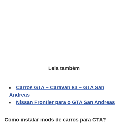
C
a
r
r
o
s
p
a
Leia também
r
a
Carros GTA – Caravan 83 – GTA San
G
Andreas
T
Nissan Frontier para o GTA San Andreas
A
S
Como instalar mods de carros para GTA?