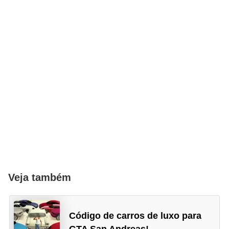
a
e
i
n
t
e
r
n
e
t
E
Veja também
l
e
Código de carros de luxo para
t