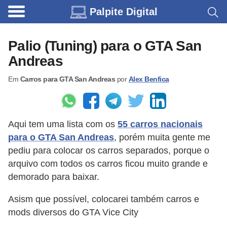
Palpite Digital
C
a
Palio (Tuning) para o GTA San
r
Andreas
r
Em
Carros para GTA San Andreas
por
Alex Benfica
o
s
C
Aqui tem uma lista com os
55 carros nacionais
ó
para o GTA San Andreas
, porém muita gente me
d
pediu para colocar os carros separados, porque o
i
arquivo com todos os carros ficou muito grande e
demorado para baixar.
g
o
Asism que possível, colocarei também carros e
s
mods diversos do GTA Vice City
e