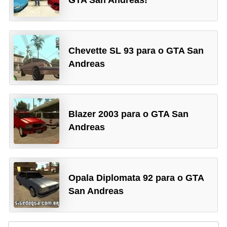
GTA San Andreas!
r
ô
n
i
Chevette SL 93 para o GTA San
c
Andreas
a
F
Blazer 2003 para o GTA San
u
Andreas
t
e
b
o
Opala Diplomata 92 para o GTA
l
San Andreas
G
a