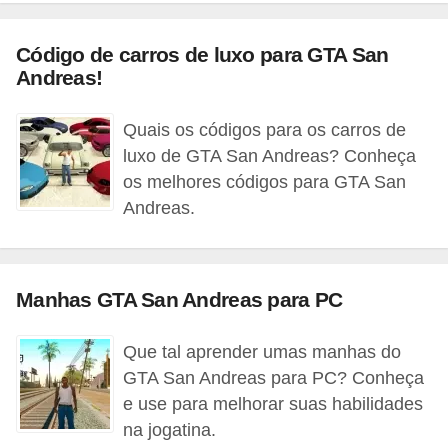
C
Código de carros de luxo para GTA San
a
Andreas!
r
r
Quais os códigos para os carros de
o
luxo de GTA San Andreas? Conheça
s
os melhores códigos para GTA San
p
Andreas.
a
r
a
Manhas GTA San Andreas para PC
G
Que tal aprender umas manhas do
T
GTA San Andreas para PC? Conheça
A
e use para melhorar suas habilidades
S
na jogatina.