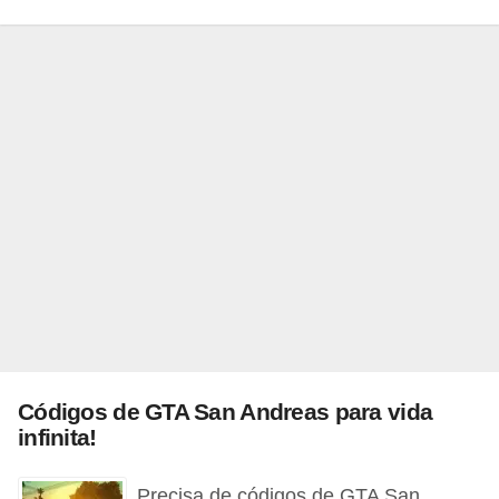
a
n
A
n
d
r
e
a
s
G
T
A
Códigos de GTA San Andreas para vida
V
infinita!
D
i
Precisa de códigos de GTA San