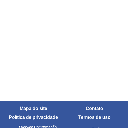
ã
o
V
í
d
e
o
s
e
T
V
Mapa do site
Contato
Política de privacidade
Termos de uso
Everweb Comunicação