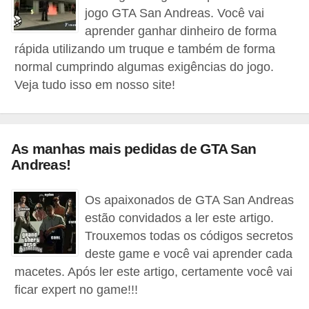
a
jogo GTA San Andreas. Você vai
l
aprender ganhar dinheiro de forma
rápida utilizando um truque e também de forma
I
normal cumprindo algumas exigências do jogo.
l
Veja tudo isso em nosso site!
u
s
ã
As manhas mais pedidas de GTA San
o
Andreas!
d
e
Os apaixonados de GTA San Andreas
estão convidados a ler este artigo.
ó
Trouxemos todas os códigos secretos
t
deste game e você vai aprender cada
i
macetes. Após ler este artigo, certamente você vai
c
ficar expert no game!!!
a