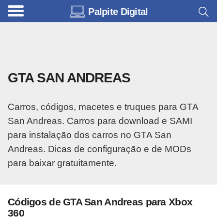
Palpite Digital
C
a
r
r
GTA SAN ANDREAS
o
s
Carros, códigos, macetes e truques para GTA
C
San Andreas. Carros para download e SAMI
ó
para instalação dos carros no GTA San
d
Andreas. Dicas de configuração e de MODs
i
para baixar gratuitamente.
g
o
s
Códigos de GTA San Andreas para Xbox
360
e