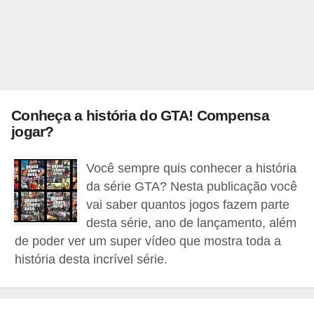
r
ô
n
i
c
a
Conheça a história do GTA! Compensa
jogar?
F
u
Você sempre quis conhecer a história
t
da série GTA? Nesta publicação você
e
vai saber quantos jogos fazem parte
b
desta série, ano de lançamento, além
de poder ver um super vídeo que mostra toda a
o
história desta incrível série.
l
G
a