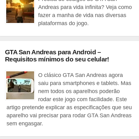
c
Andreas para vida infinita? Veja como
fazer a manha de vida nas diversas
a
plataformas do jogo.
s
d
e
GTA San Andreas para Android –
i
Requisitos mínimos do seu celular!
n
f
O clásico GTA San Andreas agora
o
saiu para smartphones e tablets. Mas
r
nem todos os aparelhos poderão
rodar este jogo com facilidade. Este
m
artigo pretende explicar as especificações que seu
á
aparelho vai precisar para rodar GTA San Andreas
t
sem engasgar.
i
c