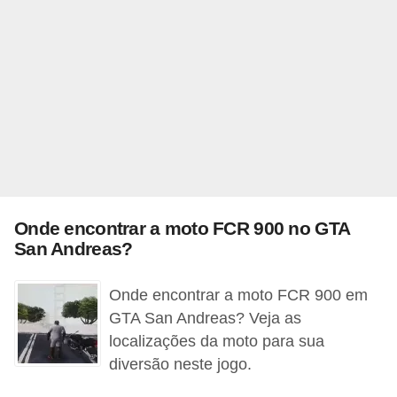
A
4
G
T
A
S
a
n
A
Onde encontrar a moto FCR 900 no GTA
San Andreas?
n
d
Onde encontrar a moto FCR 900 em
r
GTA San Andreas? Veja as
e
localizações da moto para sua
a
diversão neste jogo.
s