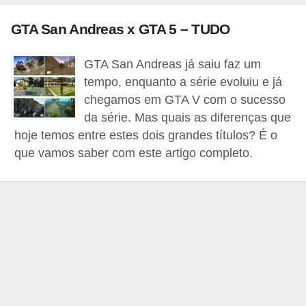
a
GTA San Andreas x GTA 5 – TUDO
e
i
GTA San Andreas já saiu faz um
n
tempo, enquanto a série evoluiu e já
t
chegamos em GTA V com o sucesso
da série. Mas quais as diferenças que
e
hoje temos entre estes dois grandes títulos? É o
r
que vamos saber com este artigo completo.
n
e
t
E
l
e
t