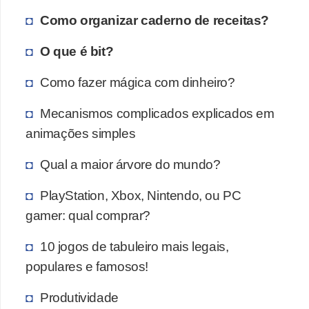
i
Como organizar caderno de receitas?
d
O que é bit?
a
d
Como fazer mágica com dinheiro?
e
Mecanismos complicados explicados em
e
animações simples
o
r
Qual a maior árvore do mundo?
g
PlayStation, Xbox, Nintendo, ou PC
a
gamer: qual comprar?
n
i
10 jogos de tabuleiro mais legais,
z
populares e famosos!
a
Produtividade
ç