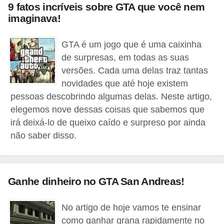
9 fatos incríveis sobre GTA que você nem
n
imaginava!
h
e
GTA é um jogo que é uma caixinha
de surpresas, em todas as suas
D
versões. Cada uma delas traz tantas
i
novidades que até hoje existem
n
pessoas descobrindo algumas delas. Neste artigo,
h
elegemos nove dessas coisas que sabemos que
e
irá deixá-lo de queixo caído e surpreso por ainda
i
não saber disso.
r
o
Ganhe dinheiro no GTA San Andreas!
G
e
No artigo de hoje vamos te ensinar
r
como ganhar grana rapidamente no