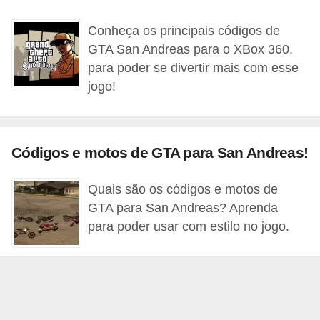
d
Conheça os principais códigos de
i
GTA San Andreas para o XBox 360,
c
para poder se divertir mais com esse
a
jogo!
s
d
e
Códigos e motos de GTA para San Andreas!
j
o
Quais são os códigos e motos de
GTA para San Andreas? Aprenda
g
para poder usar com estilo no jogo.
o
s
G
T