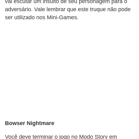
vai escutar um insulto de seu personagem para o
C
adversário. Vale lembrar que este truque não pode
ser utilizado nos Mini-Games.
a
r
r
o
s
p
a
r
a
G
T
A
Bowser Nightmare
S
Você deve terminar o jogo no Modo Story em