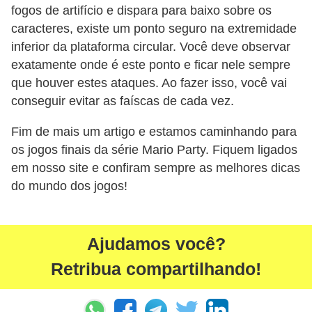
r
fogos de artifício e dispara para baixo sobre os
ô
caracteres, existe um ponto seguro na extremidade
n
inferior da plataforma circular. Você deve observar
exatamente onde é este ponto e ficar nele sempre
i
que houver estes ataques. Ao fazer isso, você vai
c
conseguir evitar as faíscas de cada vez.
a
Fim de mais um artigo e estamos caminhando para
F
os jogos finais da série Mario Party. Fiquem ligados
u
em nosso site e confiram sempre as melhores dicas
t
do mundo dos jogos!
e
b
o
Ajudamos você?
l
Retribua compartilhando!
G
a