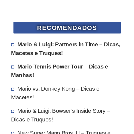
ã
o
V
RECOMENDADOS
í
d
Mario & Luigi: Partners in Time – Dicas,
e
Macetes e Truques!
o
Mario Tennis Power Tour – Dicas e
s
Manhas!
e
Mario vs. Donkey Kong – Dicas e
T
Macetes!
V
Mario & Luigi: Bowser’s Inside Story –
Dicas e Truques!
New Super Mario Bros. U – Truques e