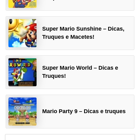
P
i
a
Super Mario Sunshine – Dicas,
Truques e Macetes!
d
a
s
Super Mario World – Dicas e
P
Truques!
r
o
d
u
Mario Party 9 – Dicas e truques
t
i
v