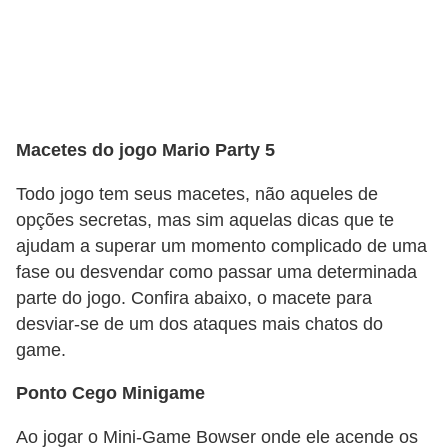
a
e
i
n
t
Macetes do jogo Mario Party 5
e
Todo jogo tem seus macetes, não aqueles de
r
opções secretas, mas sim aquelas dicas que te
n
ajudam a superar um momento complicado de uma
e
fase ou desvendar como passar uma determinada
t
parte do jogo. Confira abaixo, o macete para
desviar-se de um dos ataques mais chatos do
E
game.
l
Ponto Cego Minigame
e
t
Ao jogar o Mini-Game Bowser onde ele acende os