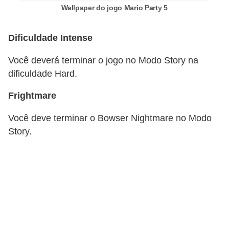
Wallpaper do jogo Mario Party 5
c
a
Dificuldade Intense
s
d
Você deverá terminar o jogo no Modo Story na
e
dificuldade Hard.
i
Frightmare
n
Você deve terminar o Bowser Nightmare no Modo
f
Story.
o
r
m
á
t
i
c