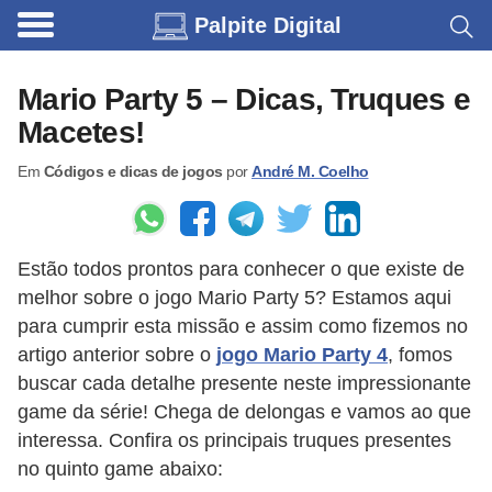
Palpite Digital
C
a
Mario Party 5 – Dicas, Truques e
r
Macetes!
r
Em
Códigos e dicas de jogos
por
André M. Coelho
o
s
C
Estão todos prontos para conhecer o que existe de
ó
melhor sobre o jogo Mario Party 5? Estamos aqui
d
para cumprir esta missão e assim como fizemos no
i
artigo anterior sobre o
jogo Mario Party 4
, fomos
buscar cada detalhe presente neste impressionante
g
game da série! Chega de delongas e vamos ao que
o
interessa. Confira os principais truques presentes
s
no quinto game abaixo:
e