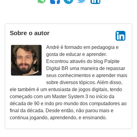
n
h
e
Sobre o autor
D
i
André é formado em pedagogia e
n
gosta de educar e aprender.
Encontrou através do blog Palpite
h
Digital BR uma maneira de repassar
e
seus conhecimentos e aprender mais
i
sobre diversos tópicos. Além disso,
ele também é um entusiasta de jogos digitais, tendo
r
começado com um Master System 3 no início da
o
década de 90 e indo pro mundo dos computadores ao
final da década. Desde então, não parou mais e
G
continua jogando, aprendendo, e ensinando.
e
r