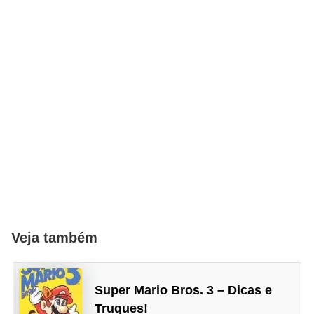
a
l
I
l
u
s
ã
o
d
e
ó
Veja também
t
i
c
Super Mario Bros. 3 – Dicas e
a
Truques!