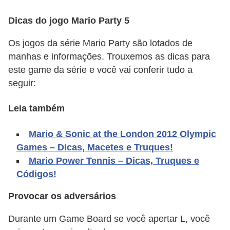
A
4
Dicas do jogo Mario Party 5
G
Os jogos da série Mario Party são lotados de
T
manhas e informações. Trouxemos as dicas para
A
este game da série e você vai conferir tudo a
seguir:
S
a
Leia também
n
A
Mario & Sonic at the London 2012 Olympic
n
Games – Dicas, Macetes e Truques!
Mario Power Tennis – Dicas, Truques e
d
Códigos!
r
e
Provocar os adversários
a
Durante um Game Board se você apertar L, você
s