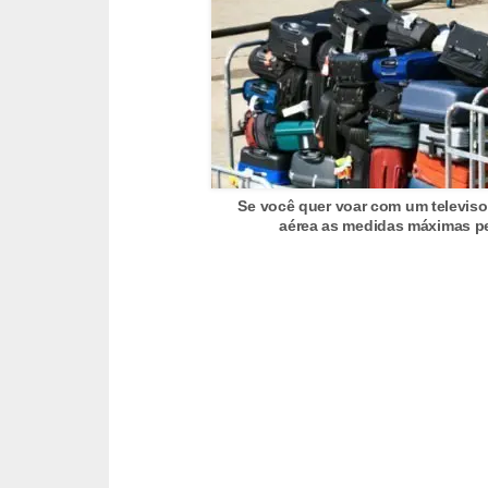
C
a
r
r
o
s
Se você quer voar com um televiso
p
aérea as medidas máximas per
a
r
a
G
T
A
S