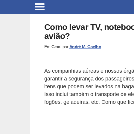
C
a
Como levar TV, noteboo
r
avião?
r
Em
Geral
por
André M. Coelho
o
s
C
As companhias aéreas e nossos órgãos
ó
garantir a segurança dos passageiros
itens que podem ser levados na bag
d
Isso inclui também o transporte de e
i
fogões, geladeiras, etc. Como que fic
g
o
s
e