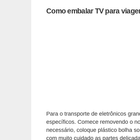
a
Como embalar TV para viagem
e
i
n
t
e
r
n
e
t
E
l
Para o transporte de eletrônicos gra
específicos. Comece removendo o no
e
necessário, coloque plástico bolha s
t
com muito cuidado as partes delicad