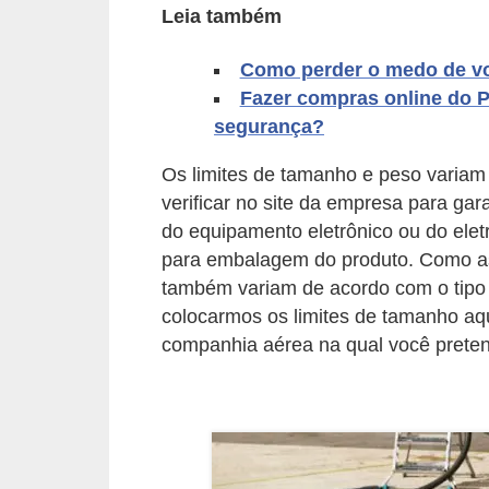
A
Leia também
4
Como perder o medo de vo
G
Fazer compras online do 
T
segurança?
A
Os limites de tamanho e peso variam
S
verificar no site da empresa para gara
a
do equipamento eletrônico ou do ele
n
para embalagem do produto. Como as
A
também variam de acordo com o tipo 
n
colocarmos os limites de tamanho aqui
d
companhia aérea na qual você preten
r
e
a
s