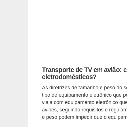
d
i
c
a
s
d
e
j
Transporte de TV em avião: c
o
eletrodomésticos?
g
As diretrizes de tamanho e peso do 
o
tipo de equipamento eletrônico que 
s
viaja com equipamento eletrônico que
aviões, seguindo requisitos e regul
G
e peso podem impedir que o equipame
T