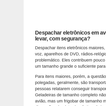
a
n
A
n
d
Despachar eletrônicos em av
r
levar, com segurança?
e
Despachar itens eletrônicos maiores, 
a
voz, aparelhos de DVD, rádios-relógi
s
problemático. Eles contribuem pouc
um tamanho grande o suficiente para 
G
T
Para itens maiores, porém, a questão
A
polegadas, geralmente, são transpo
V
pessoas relatarem conseguir transpo
Geladeiras de tamanho completo não 
D
avião, mas um frigobar de tamanho 
i