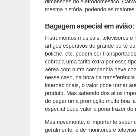
dimensões do eletrodoméstico. Caix
c
mesma história, podendo as maiores 
a
s
Bagagem especial em avião:
d
Instrumentos musicais, televisores e
e
artigos esportivos de grande porte ou
i
boliche, etc, podem ser transportad
n
cobrada uma tarifa extra por esse tip
aérea com outra companhia deve comu
f
nesse caso, na hora da transferênci
o
internacionais, o valor pode tornar at
r
produto. Mas sabendo dos altos impos
m
de pegar uma promoção muito boa l
á
especial pode valer a pena trazer de 
t
Mas novamente, é importante saber os 
i
geralmente, é de monitores e televis
c