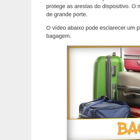
r
protege as arestas do dispositivo. O
ô
de grande porte.
n
O vídeo abaixo pode esclarecer um p
i
bagagem.
c
a
F
u
t
e
b
o
l
G
a