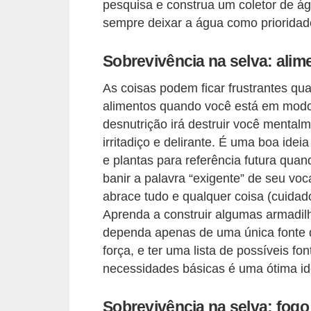
r
pesquisa e construa um coletor de á
sempre deixar a água como prioridade
ô
n
Sobrevivência na selva: alim
i
c
As coisas podem ficar frustrantes qu
alimentos quando você está em modo
a
desnutrição irá destruir você mentalm
F
irritadiço e delirante. É uma boa ideia
u
e plantas para referência futura quan
t
banir a palavra “exigente” de seu voc
abrace tudo e qualquer coisa (cuidado
e
Aprenda a construir algumas armadil
b
dependa apenas de uma única fonte d
o
força, e ter uma lista de possíveis fo
l
necessidades básicas é uma ótima id
G
Sobrevivência na selva: fogo
a