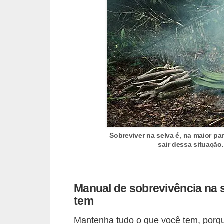
a
n
A
n
d
r
e
a
s
Sobreviver na selva é, na maior pa
G
sair dessa situação
T
A
V
Manual de sobrevivência na s
tem
D
i
Mantenha tudo o que você tem, porqu