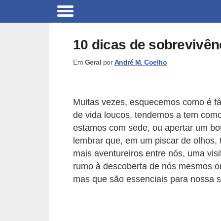
C
a
10 dicas de sobrevivên
r
Em
Geral
por
André M. Coelho
r
o
s
Muitas vezes, esquecemos como é fác
C
de vida loucos, tendemos a tem como 
estamos com sede, ou apertar um bo
ó
lembrar que, em um piscar de olhos, 
d
mais aventureiros entre nós, uma vis
i
rumo à descoberta de nós mesmos ou
g
mas que são essenciais para nossa s
o
s
e