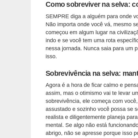
A
Como sobreviver na selva: 
4
SEMPRE diga a alguém para onde voc
G
Não importa onde você vá, mesmo se
começou em algum lugar na civilizaçã
T
indo e se você tem uma rota específ
A
nessa jornada. Nunca saia para um p
S
isso.
a
n
Sobrevivência na selva: mant
A
Agora é a hora de ficar calmo e pens
n
assim, mas o otimismo vai te levar 
d
sobrevivência, ele começa com você, 
r
assustado e sozinho você possa se s
e
realista e diligentemente planeja par
a
mental. Se algo não está funcionand
abrigo, não se apresse porque isso po
s