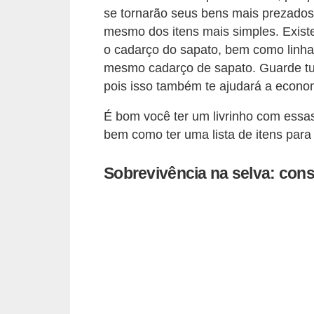
se tornarão seus bens mais prezados
c
mesmo dos itens mais simples. Existe
a
o cadarço do sapato, bem como linh
s
mesmo cadarço de sapato. Guarde tud
d
pois isso também te ajudará a econom
e
É bom você ter um livrinho com essa
i
bem como ter uma lista de itens para
n
f
Sobrevivência na selva: con
o
r
m
á
t
i
c