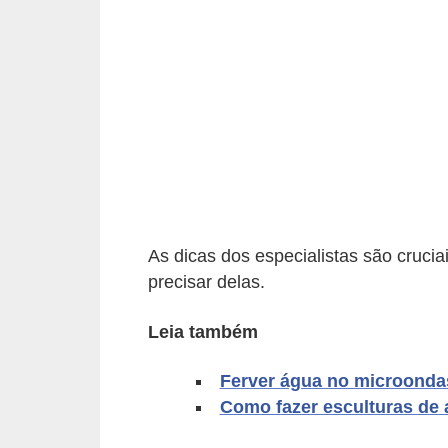
d
i
c
a
s
d
e
j
As dicas dos especialistas são cruc
o
precisar delas.
g
o
Leia também
s
Ferver água no microondas
G
Como fazer esculturas de 
T