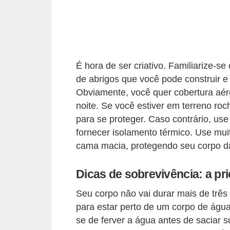
a
e
i
n
É hora de ser criativo. Familiarize-s
t
de abrigos que você pode construir e
e
Obviamente, você quer cobertura aére
r
noite. Se você estiver em terreno r
para se proteger. Caso contrário, us
n
fornecer isolamento térmico. Use mui
e
cama macia, protegendo seu corpo d
t
E
Dicas de sobrevivência: a pr
l
Seu corpo não vai durar mais de três 
e
para estar perto de um corpo de água
t
se de ferver a água antes de saciar 