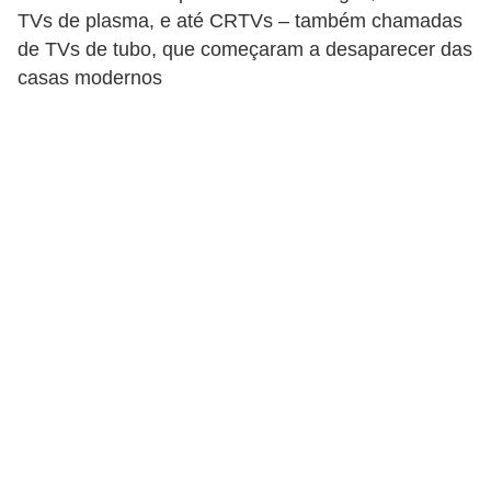
TVs de plasma, e até CRTVs – também chamadas
d
de TVs de tubo, que começaram a desaparecer das
i
casas modernos
c
a
s
d
e
j
o
g
o
s
G
T