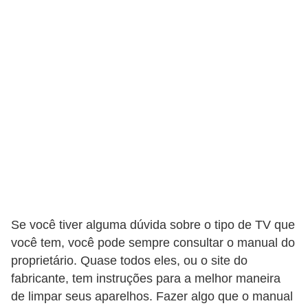
c
a
s
d
e
i
n
f
o
r
m
Se você tiver alguma dúvida sobre o tipo de TV que
á
você tem, você pode sempre consultar o manual do
proprietário. Quase todos eles, ou o site do
t
fabricante, tem instruções para a melhor maneira
i
de limpar seus aparelhos. Fazer algo que o manual
c