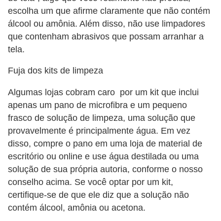
i
escolha um que afirme claramente que não contém
d
álcool ou amônia. Além disso, não use limpadores
a
que contenham abrasivos que possam arranhar a
tela.
d
e
Fuja dos kits de limpeza
e
Algumas lojas cobram caro por um kit que inclui
o
apenas um pano de microfibra e um pequeno
r
frasco de solução de limpeza, uma solução que
g
provavelmente é principalmente água. Em vez
a
disso, compre o pano em uma loja de material de
n
escritório ou online e use água destilada ou uma
solução de sua própria autoria, conforme o nosso
i
conselho acima. Se você optar por um kit,
z
certifique-se de que ele diz que a solução não
a
contém álcool, amônia ou acetona.
ç