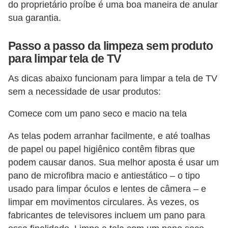
do proprietário proíbe é uma boa maneira de anular
a
sua garantia.
e
i
Passo a passo da limpeza sem produto
para limpar tela de TV
n
t
As dicas abaixo funcionam para limpar a tela de TV
e
sem a necessidade de usar produtos:
r
Comece com um pano seco e macio na tela
n
e
As telas podem arranhar facilmente, e até toalhas
de papel ou papel higiênico contêm fibras que
t
podem causar danos. Sua melhor aposta é usar um
E
pano de microfibra macio e antiestático – o tipo
l
usado para limpar óculos e lentes de câmera – e
e
limpar em movimentos circulares. Às vezes, os
fabricantes de televisores incluem um pano para
t