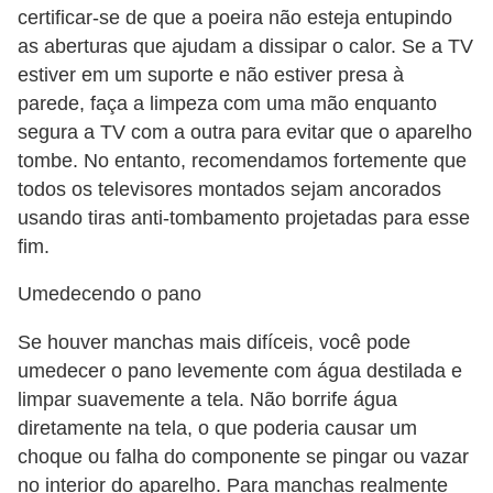
certificar-se de que a poeira não esteja entupindo
n
as aberturas que ajudam a dissipar o calor. Se a TV
h
estiver em um suporte e não estiver presa à
e
parede, faça a limpeza com uma mão enquanto
D
segura a TV com a outra para evitar que o aparelho
tombe. No entanto, recomendamos fortemente que
i
todos os televisores montados sejam ancorados
n
usando tiras anti-tombamento projetadas para esse
h
fim.
e
Umedecendo o pano
i
r
Se houver manchas mais difíceis, você pode
o
umedecer o pano levemente com água destilada e
limpar suavemente a tela. Não borrife água
G
diretamente na tela, o que poderia causar um
e
choque ou falha do componente se pingar ou vazar
r
no interior do aparelho. Para manchas realmente