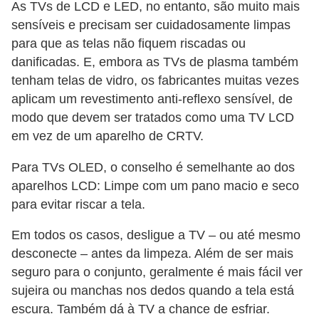
a
As TVs de LCD e LED, no entanto, são muito mais
n
sensíveis e precisam ser cuidadosamente limpas
A
para que as telas não fiquem riscadas ou
danificadas. E, embora as TVs de plasma também
n
tenham telas de vidro, os fabricantes muitas vezes
d
aplicam um revestimento anti-reflexo sensível, de
r
modo que devem ser tratados como uma TV LCD
e
em vez de um aparelho de CRTV.
a
Para TVs OLED, o conselho é semelhante ao dos
s
aparelhos LCD: Limpe com um pano macio e seco
G
para evitar riscar a tela.
T
Em todos os casos, desligue a TV – ou até mesmo
A
desconecte – antes da limpeza. Além de ser mais
V
seguro para o conjunto, geralmente é mais fácil ver
sujeira ou manchas nos dedos quando a tela está
D
escura. Também dá à TV a chance de esfriar.
i