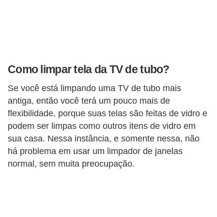
A
4
G
T
A
Como limpar tela da TV de tubo?
S
Se você está limpando uma TV de tubo mais
a
antiga, então você terá um pouco mais de
n
flexibilidade, porque suas telas são feitas de vidro e
A
podem ser limpas como outros itens de vidro em
n
sua casa. Nessa instância, e somente nessa, não
há problema em usar um limpador de janelas
d
normal, sem muita preocupação.
r
e
a
s