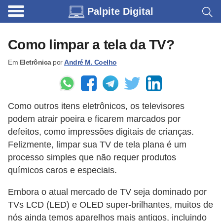
Palpite Digital
C
a
Como limpar a tela da TV?
r
Em
Eletrônica
por
André M. Coelho
r
o
s
Como outros itens eletrônicos, os televisores
C
podem atrair poeira e ficarem marcados por
ó
defeitos, como impressões digitais de crianças.
d
Felizmente, limpar sua TV de tela plana é um
processo simples que não requer produtos
i
químicos caros e especiais.
g
o
Embora o atual mercado de TV seja dominado por
s
TVs LCD (LED) e OLED super-brilhantes, muitos de
nós ainda temos aparelhos mais antigos, incluindo
e