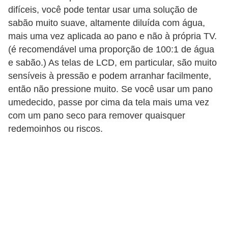
a
difíceis, você pode tentar usar uma solução de
l
sabão muito suave, altamente diluída com água,
mais uma vez aplicada ao pano e não à própria TV.
I
(é recomendável uma proporção de 100:1 de água
l
e sabão.) As telas de LCD, em particular, são muito
u
sensíveis à pressão e podem arranhar facilmente,
s
então não pressione muito. Se você usar um pano
ã
umedecido, passe por cima da tela mais uma vez
com um pano seco para remover quaisquer
o
redemoinhos ou riscos.
d
e
ó
t
i
c
a