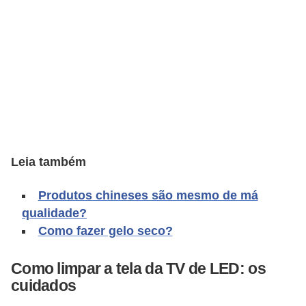
C
a
r
r
o
s
p
Leia também
a
r
Produtos chineses são mesmo de má
a
qualidade?
G
Como fazer gelo seco?
T
A
Como limpar a tela da TV de LED: os
cuidados
S