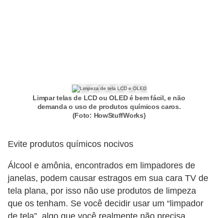
P
i
a
d
a
s
Limpar telas de LCD ou OLED é bem fácil, e não
demanda o uso de produtos químicos caros.
P
(Foto: HowStuffWorks)
r
o
Evite produtos químicos nocivos
d
Álcool e amônia, encontrados em limpadores de
u
janelas, podem causar estragos em sua cara TV de
t
tela plana, por isso não use produtos de limpeza
i
que os tenham. Se você decidir usar um “limpador
v
de tela”, algo que você realmente não precisa,