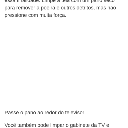
essa finalidade. Limpe a tela com um pano seco
r
para remover a poeira e outros detritos, mas não
ô
pressione com muita força.
n
i
c
a
F
u
t
e
b
o
l
Passe o pano ao redor do televisor
G
Você também pode limpar o gabinete da TV e
a