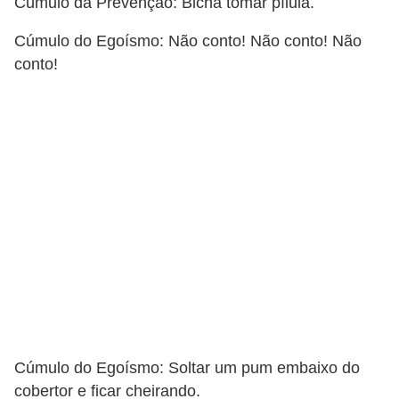
Cúmulo da Prevenção: Bicha tomar pílula.
c
Cúmulo do Egoísmo: Não conto! Não conto! Não
a
conto!
s
d
e
i
n
f
o
r
m
á
t
i
Cúmulo do Egoísmo: Soltar um pum embaixo do
cobertor e ficar cheirando.
c