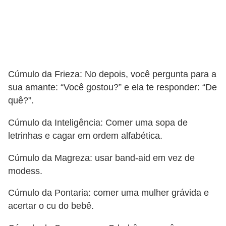
i
d
a
d
e
Cúmulo da Frieza: No depois, você pergunta para a
e
sua amante: “Você gostou?” e ela te responder: “De
o
quê?”.
r
Cúmulo da Inteligência: Comer uma sopa de
g
letrinhas e cagar em ordem alfabética.
a
Cúmulo da Magreza: usar band-aid em vez de
n
modess.
i
z
Cúmulo da Pontaria: comer uma mulher grávida e
a
acertar o cu do bebê.
ç