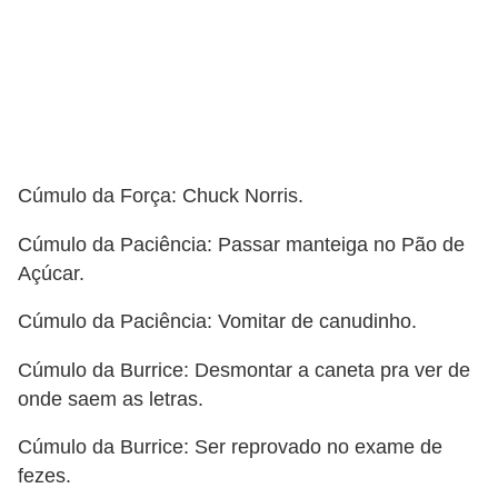
n
h
e
D
i
Cúmulo da Força: Chuck Norris.
n
h
Cúmulo da Paciência: Passar manteiga no Pão de
e
Açúcar.
i
Cúmulo da Paciência: Vomitar de canudinho.
r
o
Cúmulo da Burrice: Desmontar a caneta pra ver de
onde saem as letras.
G
e
Cúmulo da Burrice: Ser reprovado no exame de
r
fezes.