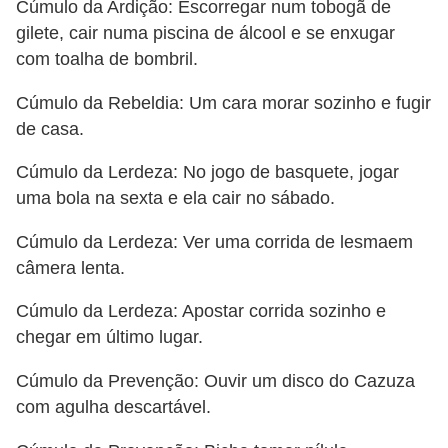
a
Cúmulo da Ardição: Escorregar num tobogã de
n
gilete, cair numa piscina de álcool e se enxugar
com toalha de bombril.
A
n
Cúmulo da Rebeldia: Um cara morar sozinho e fugir
d
de casa.
r
Cúmulo da Lerdeza: No jogo de basquete, jogar
e
uma bola na sexta e ela cair no sábado.
a
s
Cúmulo da Lerdeza: Ver uma corrida de lesmaem
câmera lenta.
G
T
Cúmulo da Lerdeza: Apostar corrida sozinho e
chegar em último lugar.
A
V
Cúmulo da Prevenção: Ouvir um disco do Cazuza
com agulha descartável.
D
i