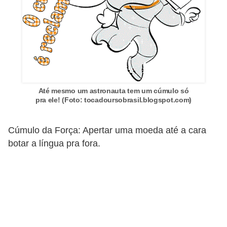
r
ô
n
i
c
a
Até mesmo um astronauta tem um cúmulo só
F
pra ele! (Foto: tocadoursobrasil.blogspot.com)
u
t
Cúmulo da Força: Apertar uma moeda até a cara
botar a língua pra fora.
e
b
o
l
G
a