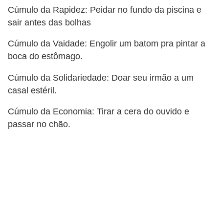
Cúmulo da Rapidez: Peidar no fundo da piscina e
P
sair antes das bolhas
i
Cúmulo da Vaidade: Engolir um batom pra pintar a
a
boca do estômago.
d
a
Cúmulo da Solidariedade: Doar seu irmão a um
s
casal estéril.
P
Cúmulo da Economia: Tirar a cera do ouvido e
r
passar no chão.
o
d
u
t
i
v