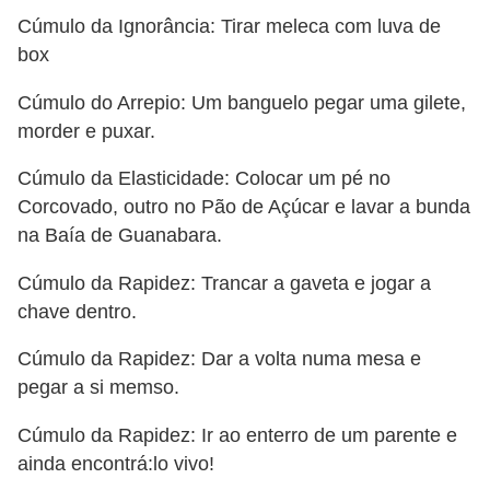
a
Cúmulo da Ignorância: Tirar meleca com luva de
l
box
I
Cúmulo do Arrepio: Um banguelo pegar uma gilete,
l
morder e puxar.
u
Cúmulo da Elasticidade: Colocar um pé no
s
Corcovado, outro no Pão de Açúcar e lavar a bunda
ã
na Baía de Guanabara.
o
Cúmulo da Rapidez: Trancar a gaveta e jogar a
d
chave dentro.
e
ó
Cúmulo da Rapidez: Dar a volta numa mesa e
t
pegar a si memso.
i
Cúmulo da Rapidez: Ir ao enterro de um parente e
c
ainda encontrá:lo vivo!
a