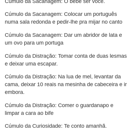
Cúmulo da Sacanagem: O bebê ser você.
ã
o
Cúmulo da Sacanagem: Colocar um português
numa sala redonda e pedir-lhe pra mijar no canto
V
í
Cúmulo da Sacanagem: Dar um abridor de lata e
um ovo para um portuga
d
e
Cúmulo da Distração: Tomar conta de duas lesmas
o
e deixar uma escapar.
s
Cúmulo da Distração: Na lua de mel, levantar da
e
cama, deixar 10 reais na mesinha de cabeceira e ir
T
embora.
V
Cúmulo da Distração: Comer o guardanapo e
limpar a cara ao bife
Cúmulo da Curiosidade: Te conto amanhã.