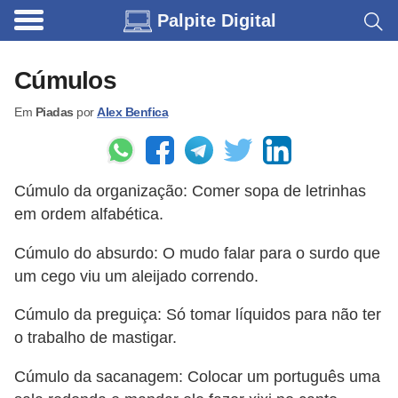
Palpite Digital
C
a
Cúmulos
r
Em
Piadas
por
Alex Benfica
r
o
s
Cúmulo da organização: Comer sopa de letrinhas
C
em ordem alfabética.
ó
Cúmulo do absurdo: O mudo falar para o surdo que
d
um cego viu um aleijado correndo.
i
g
Cúmulo da preguiça: Só tomar líquidos para não ter
o trabalho de mastigar.
o
s
Cúmulo da sacanagem: Colocar um português uma
e