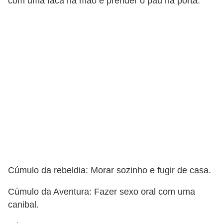
com uma faca na mão e prender o pau na porta.
C
a
r
r
o
s
p
a
r
a
G
Cúmulo da rebeldia: Morar sozinho e fugir de casa.
T
Cúmulo da Aventura: Fazer sexo oral com uma
A
canibal.
S