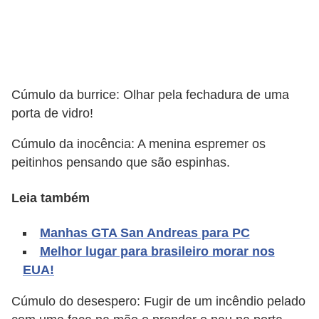
A
4
G
T
Cúmulo da burrice: Olhar pela fechadura de uma
A
porta de vidro!
S
a
Cúmulo da inocência: A menina espremer os
n
peitinhos pensando que são espinhas.
A
Leia também
n
d
Manhas GTA San Andreas para PC
r
Melhor lugar para brasileiro morar nos
e
EUA!
a
Cúmulo do desespero: Fugir de um incêndio pelado
s