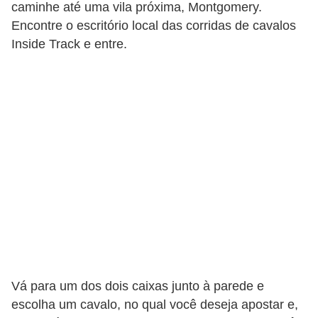
r
caminhe até uma vila próxima, Montgomery.
ô
Encontre o escritório local das corridas de cavalos
Inside Track e entre.
n
i
c
a
F
u
t
e
b
o
l
Vá para um dos dois caixas junto à parede e
G
escolha um cavalo, no qual você deseja apostar e,
a