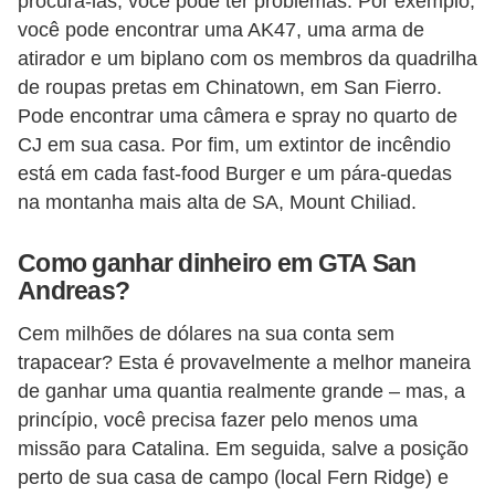
procurá-las, você pode ter problemas. Por exemplo,
a
você pode encontrar uma AK47, uma arma de
atirador e um biplano com os membros da quadrilha
e
de roupas pretas em Chinatown, em San Fierro.
i
Pode encontrar uma câmera e spray no quarto de
n
CJ em sua casa. Por fim, um extintor de incêndio
t
está em cada fast-food Burger e um pára-quedas
e
na montanha mais alta de SA, Mount Chiliad.
r
n
Como ganhar dinheiro em GTA San
Andreas?
e
t
Cem milhões de dólares na sua conta sem
trapacear? Esta é provavelmente a melhor maneira
E
de ganhar uma quantia realmente grande – mas, a
l
princípio, você precisa fazer pelo menos uma
e
missão para Catalina. Em seguida, salve a posição
t
perto de sua casa de campo (local Fern Ridge) e