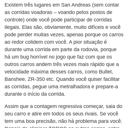
Existem três lugares em San Andreas (sem contar
P
as corridas voadoras – voando pelos postos de
i
controle) onde você pode participar de corridas
a
ilegais. Elas são, obviamente, muito difíceis e você
pode perder muitas vezes, apenas porque os carros
d
ao redor colidem com você. A pior situação é
a
durante uma corrida em parte da rodovia, porque
s
há um bug horrível no jogo que faz com que os
P
outros carros andem três vezes mais rápido que a
velocidade máxima desses carros, como Bullet,
r
Banshee, ZR-350 etc. Quando você quiser facilitar
o
as corridas, pegue uma metralhadora e prepare-a
d
durante o início da corrida.
u
t
Assim que a contagem regressiva começar, saia do
seu carro e atire em todos os seus rivais. Se você
i
tem uma boa precisão, não há problema para você.
v