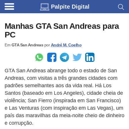
Palpite Digital
C
a
Manhas GTA San Andreas para
r
PC
r
Em
GTA San Andreas
por
André M. Coelho
o
s
C
GTA San Andreas abrange todo o estado de San
ó
Andreas, com visitas a três grandes cidades com
d
padrões semelhantes aos da vida real. Há Los
i
Santos (baseado em Los Angeles), cidade cheia de
violência; San Fierro (inspirada em San Francisco)
g
e Las Venturas (com inspiração em Las Vegas), um
o
país das maravilhas da meia-noite cheio de dinheiro
s
e corrupção.
e