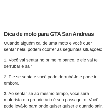
ã
o
V
í
Dica de moto para GTA San Andreas
d
e
Quando alguém cai de uma moto e você quer
sentar nela, podem ocorrer as seguintes situações:
o
s
1. Você vai sentar no primeiro banco, e ele vai te
e
derrubar e sair
T
2. Ele se senta e você pode derrubá-lo e pode ir
V
embora
3. Ao sentar-se ao mesmo tempo, você será
motorista e o proprietário é seu passageiro. Você
pode levá-lo para onde quiser quiser e quando sair,