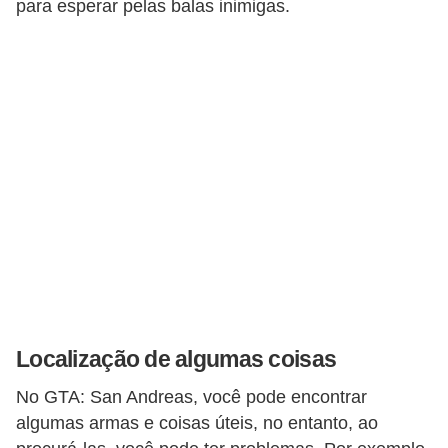
para esperar pelas balas inimigas.
c
a
s
d
e
i
n
f
o
r
m
á
Localização de algumas coisas
t
No GTA: San Andreas, você pode encontrar
i
algumas armas e coisas úteis, no entanto, ao
c