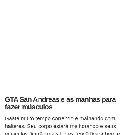
C
a
r
r
o
s
p
a
r
a
GTA San Andreas e as manhas para
G
fazer músculos
T
A
Gaste muito tempo correndo e malhando com
S
halteres. Seu corpo estará melhorando e seus
músculos ficarão mais fortes. Você ficará bem e