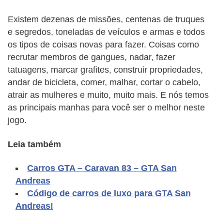
A
4
Existem dezenas de missões, centenas de truques
e segredos, toneladas de veículos e armas e todos
G
os tipos de coisas novas para fazer. Coisas como
T
recrutar membros de gangues, nadar, fazer
A
tatuagens, marcar grafites, construir propriedades,
S
andar de bicicleta, comer, malhar, cortar o cabelo,
a
atrair as mulheres e muito, muito mais. E nós temos
as principais manhas para você ser o melhor neste
n
jogo.
A
n
Leia também
d
r
Carros GTA – Caravan 83 – GTA San
Andreas
e
Código de carros de luxo para GTA San
a
Andreas!
s