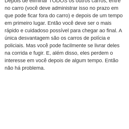
Depois de eliminar TODOS os outros carros, entre
i
no carro (você deve administrar isso no prazo em
d
que pode ficar fora do carro) e depois de um tempo
a
em primeiro lugar. Então você deve ser o mais
d
rápido e cuidadoso possível para chegar ao final. A
única desvantagem são os carros de polícia e
e
policiais. Mas você pode facilmente se livrar deles
e
na corrida e fugir. E, além disso, eles perdem o
o
interesse em você depois de algum tempo. Então
r
não há problema.
g
a
n
i
z
a
ç