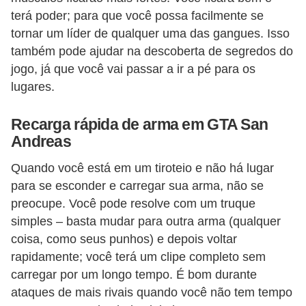
a
terá poder; para que você possa facilmente se
n
tornar um líder de qualquer uma das gangues. Isso
A
também pode ajudar na descoberta de segredos do
n
jogo, já que você vai passar a ir a pé para os
d
lugares.
r
Recarga rápida de arma em GTA San
e
Andreas
a
s
Quando você está em um tiroteio e não há lugar
para se esconder e carregar sua arma, não se
G
preocupe. Você pode resolve com um truque
T
simples – basta mudar para outra arma (qualquer
A
coisa, como seus punhos) e depois voltar
V
rapidamente; você terá um clipe completo sem
carregar por um longo tempo. É bom durante
D
ataques de mais rivais quando você não tem tempo
i