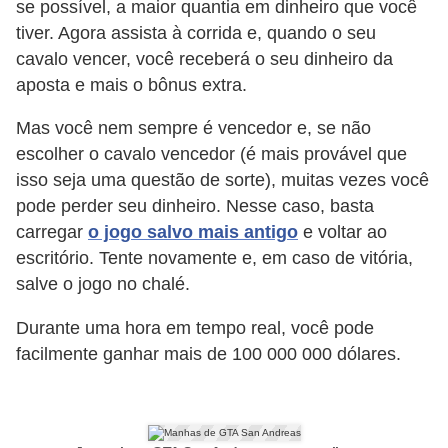
se possível, a maior quantia em dinheiro que você
n
tiver. Agora assista à corrida e, quando o seu
h
cavalo vencer, você receberá o seu dinheiro da
aposta e mais o bônus extra.
e
D
Mas você nem sempre é vencedor e, se não
i
escolher o cavalo vencedor (é mais provável que
n
isso seja uma questão de sorte), muitas vezes você
pode perder seu dinheiro. Nesse caso, basta
h
carregar
o jogo salvo mais antigo
e voltar ao
e
escritório. Tente novamente e, em caso de vitória,
i
salve o jogo no chalé.
r
o
Durante uma hora em tempo real, você pode
facilmente ganhar mais de 100 000 000 dólares.
G
e
r