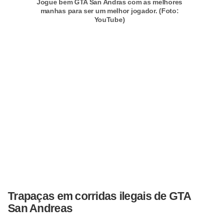
Jogue bem GTA San Andras com as melhores
a
manhas para ser um melhor jogador. (Foto:
l
YouTube)
I
l
u
s
ã
o
d
e
ó
t
i
Trapaças em corridas ilegais de GTA
c
San Andreas
a