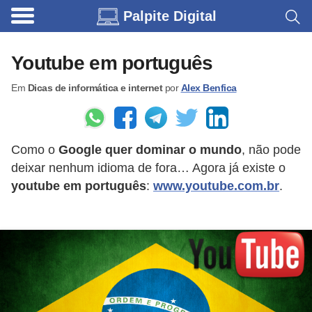
Palpite Digital
C
a
Youtube em português
r
Em
Dicas de informática e internet
por
Alex Benfica
r
o
s
Como o
Google quer dominar o mundo
, não pode
C
deixar nenhum idioma de fora… Agora já existe o
ó
youtube em português
:
www.youtube.com.br
.
d
i
g
o
s
e