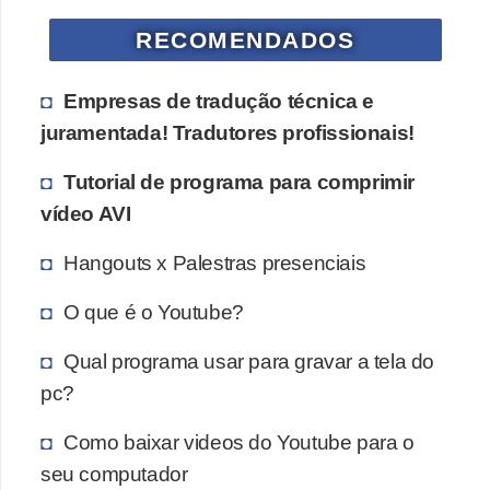
r
RECOMENDADOS
ô
n
Empresas de tradução técnica e
i
juramentada! Tradutores profissionais!
c
a
Tutorial de programa para comprimir
vídeo AVI
F
u
Hangouts x Palestras presenciais
t
O que é o Youtube?
e
b
Qual programa usar para gravar a tela do
o
pc?
l
Como baixar videos do Youtube para o
G
seu computador
a