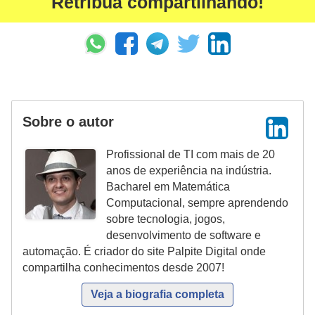
Retribua compartilhando!
C
a
r
r
o
Sobre o autor
s
p
Profissional de TI com mais de 20
a
anos de experiência na indústria.
Bacharel em Matemática
r
Computacional, sempre aprendendo
a
sobre tecnologia, jogos,
G
desenvolvimento de software e
T
automação. É criador do site Palpite Digital onde
compartilha conhecimentos desde 2007!
A
S
Veja a biografia completa