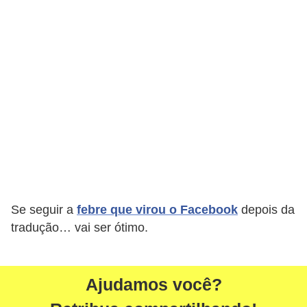
A
4
G
T
A
S
a
n
A
n
Se seguir a
febre que virou o Facebook
depois da
d
tradução… vai ser ótimo.
r
e
a
Ajudamos você?
s