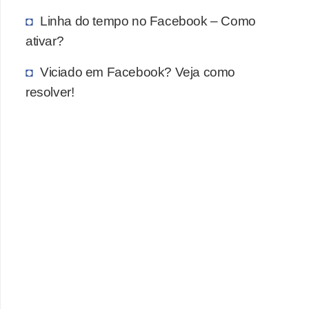
n
Linha do tempo no Facebook – Como
ativar?
h
e
Viciado em Facebook? Veja como
D
resolver!
i
n
h
e
i
r
o
G
e
r