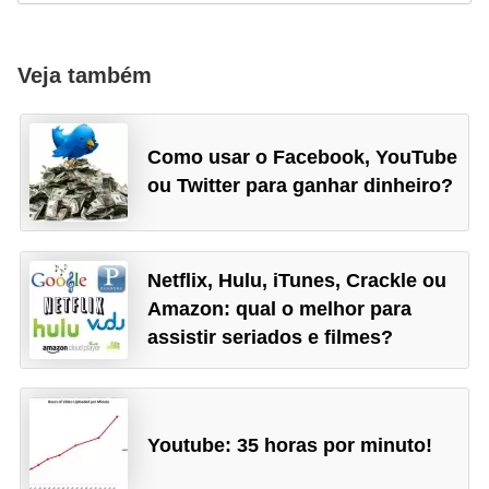
a
n
A
Veja também
n
d
Como usar o Facebook, YouTube
r
ou Twitter para ganhar dinheiro?
e
a
s
Netflix, Hulu, iTunes, Crackle ou
G
Amazon: qual o melhor para
assistir seriados e filmes?
T
A
V
Youtube: 35 horas por minuto!
D
i