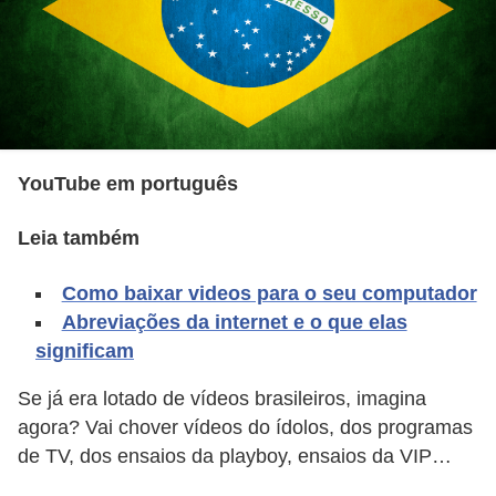
d
i
c
a
s
YouTube em português
d
e
Leia também
j
o
Como baixar videos para o seu computador
Abreviações da internet e o que elas
g
significam
o
s
Se já era lotado de vídeos brasileiros, imagina
agora? Vai chover vídeos do ídolos, dos programas
G
de TV, dos ensaios da playboy, ensaios da VIP…
T