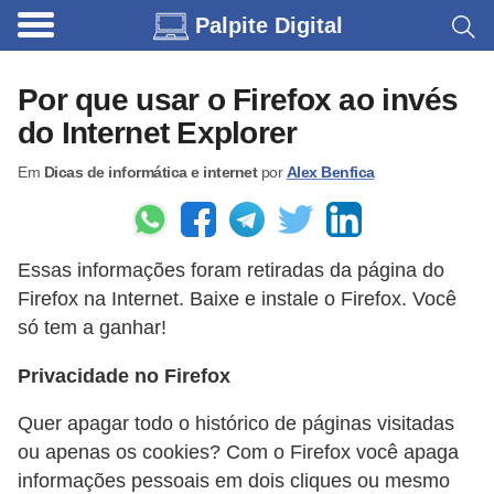
Palpite Digital
C
a
Por que usar o Firefox ao invés
r
do Internet Explorer
r
Em
Dicas de informática e internet
por
Alex Benfica
o
s
C
Essas informações foram retiradas da página do
ó
Firefox na Internet. Baixe e instale o Firefox. Você
d
só tem a ganhar!
i
Privacidade no Firefox
g
o
Quer apagar todo o histórico de páginas visitadas
ou apenas os cookies? Com o Firefox você apaga
s
informações pessoais em dois cliques ou mesmo
e