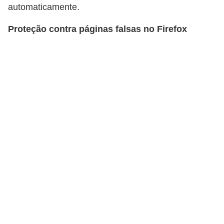
automaticamente.
d
i
Proteção contra páginas falsas no Firefox
c
a
s
d
e
j
o
g
o
s
G
T