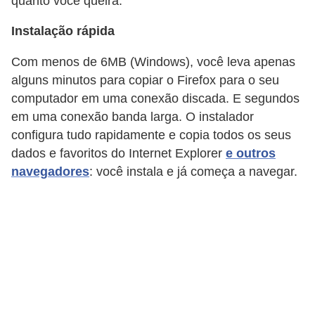
quanto você queira.
n
Instalação rápida
h
e
Com menos de 6MB (Windows), você leva apenas
alguns minutos para copiar o Firefox para o seu
D
computador em uma conexão discada. E segundos
i
em uma conexão banda larga. O instalador
n
configura tudo rapidamente e copia todos os seus
h
dados e favoritos do Internet Explorer
e outros
e
navegadores
: você instala e já começa a navegar.
i
r
o
G
e
r