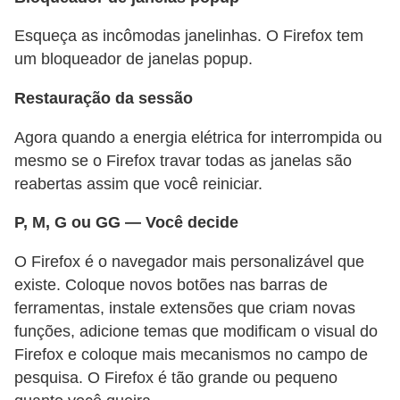
r
ô
Esqueça as incômodas janelinhas. O Firefox tem
n
um bloqueador de janelas popup.
i
Restauração da sessão
c
Agora quando a energia elétrica for interrompida ou
a
mesmo se o Firefox travar todas as janelas são
F
reabertas assim que você reiniciar.
u
P, M, G ou GG — Você decide
t
e
O Firefox é o navegador mais personalizável que
b
existe. Coloque novos botões nas barras de
ferramentas, instale extensões que criam novas
o
funções, adicione temas que modificam o visual do
l
Firefox e coloque mais mecanismos no campo de
G
pesquisa. O Firefox é tão grande ou pequeno
a