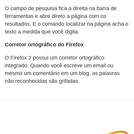
a
O campo de pesquisa fica a direita na barra de
n
ferramentas e abre direto a página com os
A
resultados. E o comando localizar na página acha o
n
texto a medida que você digita.
d
Corretor ortográfico do Firefox
r
e
O Firefox 2 possui um corretor ortográfico
a
integrado. Quando você escreve um email ou
s
mesmo um comentário em um blog, as palavras
não reconhecidas são grifadas.
G
T
A
V
D
i