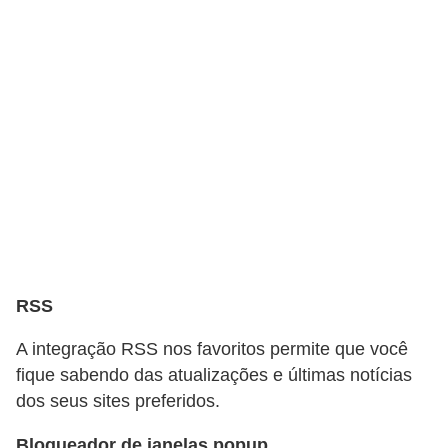
a
e
i
n
t
e
r
n
e
t
RSS
E
A integração RSS nos favoritos permite que você
l
fique sabendo das atualizações e últimas notícias
e
dos seus sites preferidos.
t
Bloqueador de janelas popup