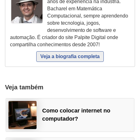
anos de experiência na indústria.
Bacharel em Matemática
P
Computacional, sempre aprendendo
i
sobre tecnologia, jogos,
a
desenvolvimento de software e
automação. É criador do site Palpite Digital onde
d
compartilha conhecimentos desde 2007!
a
s
Veja a biografia completa
P
r
Veja também
o
d
u
Como colocar internet no
t
computador?
i
v