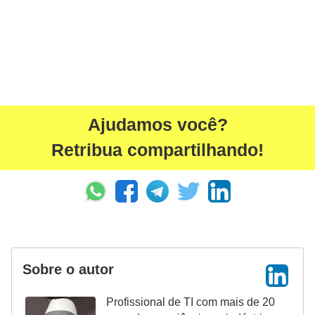
a
l
I
l
u
s
Ajudamos você?
ã
Retribua compartilhando!
o
d
e
ó
t
i
Sobre o autor
c
Profissional de TI com mais de 20
a