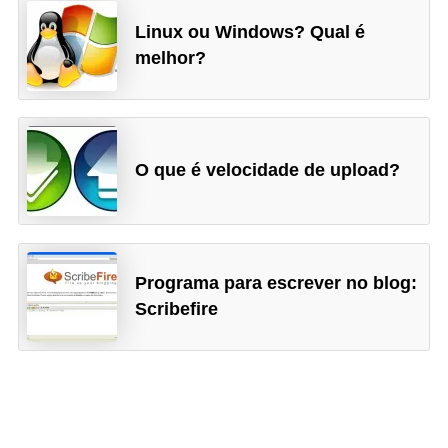
i
Linux ou Windows? Qual é
d
melhor?
a
d
e
e
O que é velocidade de upload?
o
r
g
Programa para escrever no blog:
a
Scribefire
n
i
z
a
ç