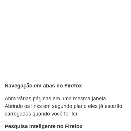
C
a
r
r
o
s
p
a
r
Navegação em abas no Firefox
a
G
Abra várias páginas em uma mesma janela.
T
Abrindo os links em segundo plano eles já estarão
A
carregados quando você for ler.
S
Pesquisa inteligente no Firefox