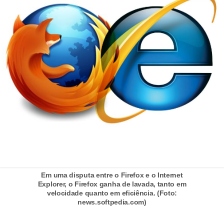
c
a
s
d
e
i
n
f
o
r
m
á
Em uma disputa entre o Firefox e o Internet
Explorer, o Firefox ganha de lavada, tanto em
t
velocidade quanto em eficiência. (Foto:
news.softpedia.com)
i
c