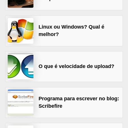
A
4
G
Linux ou Windows? Qual é
T
melhor?
A
S
a
n
O que é velocidade de upload?
A
n
d
Programa para escrever no blog:
r
Scribefire
e
a
s