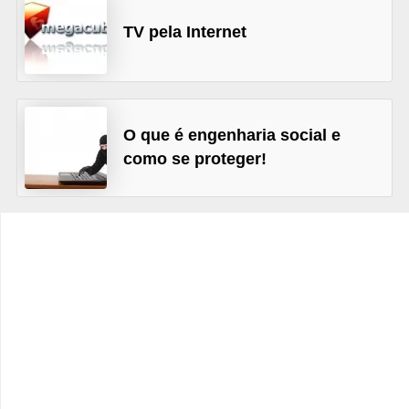
C
TV pela Internet
a
r
r
o
O que é engenharia social e
como se proteger!
s
p
a
r
a
G
T
A
S