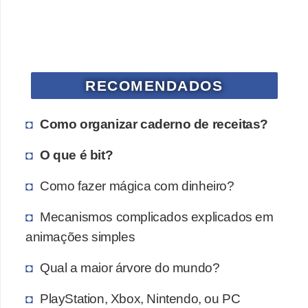
a
n
A
n
d
RECOMENDADOS
r
Como organizar caderno de receitas?
e
a
O que é bit?
s
Como fazer mágica com dinheiro?
G
T
Mecanismos complicados explicados em
A
animações simples
V
Qual a maior árvore do mundo?
D
PlayStation, Xbox, Nintendo, ou PC
i