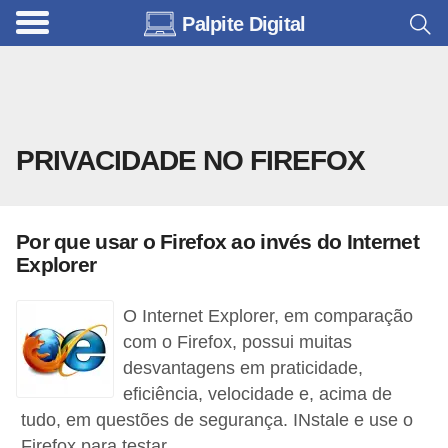
Palpite Digital
C
a
r
r
PRIVACIDADE NO FIREFOX
o
s
C
Por que usar o Firefox ao invés do Internet
ó
Explorer
d
O Internet Explorer, em comparação
i
com o Firefox, possui muitas
g
desvantagens em praticidade,
o
eficiência, velocidade e, acima de
s
tudo, em questões de segurança. INstale e use o
e
Firefox para testar.