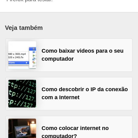
d
i
c
Veja também
a
s
Como baixar videos para o seu
d
computador
e
j
o
Como descobrir o IP da conexão
g
com a Internet
o
s
G
Como colocar internet no
T
computador?