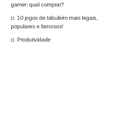
gamer: qual comprar?
c
a
10 jogos de tabuleiro mais legais,
s
populares e famosos!
d
Produtividade
e
i
n
f
o
r
m
á
t
i
c