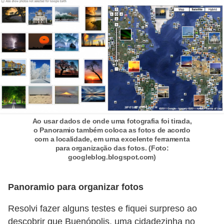
a
n
A
n
d
r
e
a
s
Ao usar dados de onde uma fotografia foi tirada,
o Panoramio também coloca as fotos de acordo
G
com a localidade, em uma excelente ferramenta
para organização das fotos. (Foto:
T
googleblog.blogspot.com)
A
V
Panoramio para organizar fotos
D
Resolvi fazer alguns testes e fiquei surpreso ao
i
descobrir que Buenópolis, uma cidadezinha no