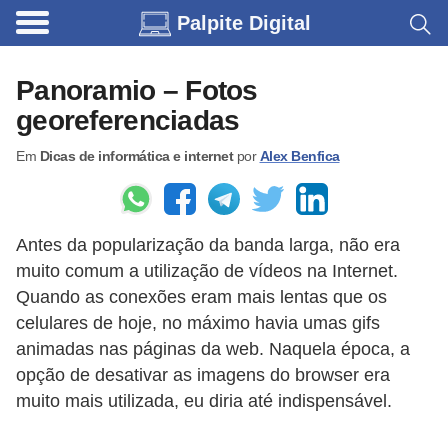
Palpite Digital
C
a
Panoramio – Fotos
r
georeferenciadas
r
Em
Dicas de informática e internet
por
Alex Benfica
o
s
C
Antes da popularização da banda larga, não era
ó
muito comum a utilização de vídeos na Internet.
d
Quando as conexões eram mais lentas que os
i
celulares de hoje, no máximo havia umas gifs
animadas nas páginas da web. Naquela época, a
g
opção de desativar as imagens do browser era
o
muito mais utilizada, eu diria até indispensável.
s
e