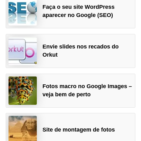
Faça o seu site WordPress
n
aparecer no Google (SEO)
h
e
D
i
Envie slides nos recados do
Orkut
n
h
e
i
Fotos macro no Google Images –
r
veja bem de perto
o
G
e
Site de montagem de fotos
r