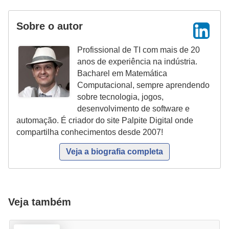
r
ô
Sobre o autor
n
i
Profissional de TI com mais de 20
anos de experiência na indústria.
c
Bacharel em Matemática
a
Computacional, sempre aprendendo
sobre tecnologia, jogos,
F
desenvolvimento de software e
u
automação. É criador do site Palpite Digital onde
t
compartilha conhecimentos desde 2007!
e
Veja a biografia completa
b
o
l
Veja também
G
a