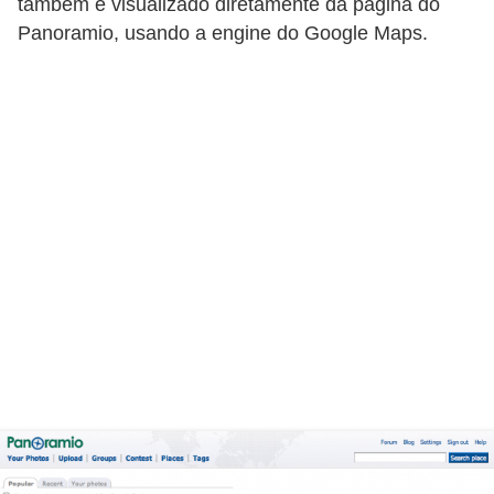
também é visualizado diretamente da página do
C
Panoramio, usando a engine do Google Maps.
a
r
r
o
s
p
a
r
a
G
T
A
S