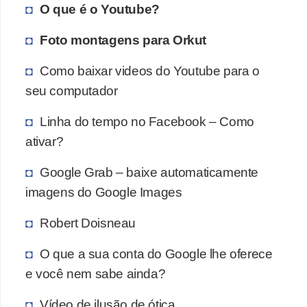
O que é o Youtube?
i
d
Foto montagens para Orkut
a
Como baixar videos do Youtube para o
d
seu computador
e
e
Linha do tempo no Facebook – Como
o
ativar?
r
Google Grab – baixe automaticamente
g
imagens do Google Images
a
n
Robert Doisneau
i
O que a sua conta do Google lhe oferece
z
e você nem sabe ainda?
a
ç
Vídeo de ilusão de ótica