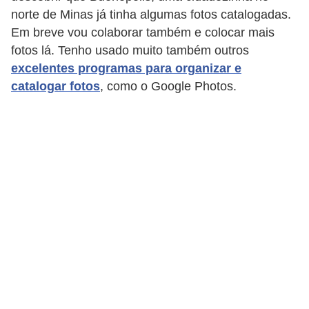
norte de Minas já tinha algumas fotos catalogadas.
c
Em breve vou colaborar também e colocar mais
a
fotos lá. Tenho usado muito também outros
s
excelentes programas para organizar e
d
catalogar fotos
, como o Google Photos.
e
i
n
f
o
r
m
á
t
i
c