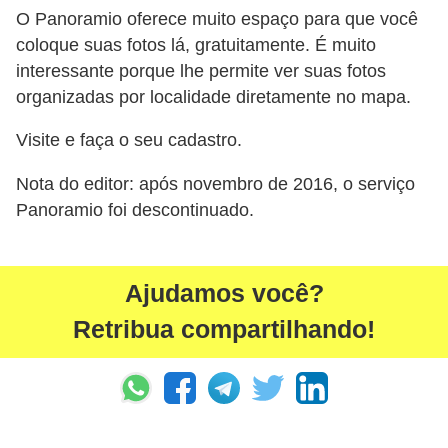
O Panoramio oferece muito espaço para que você
a
coloque suas fotos lá, gratuitamente. É muito
e
interessante porque lhe permite ver suas fotos
i
organizadas por localidade diretamente no mapa.
n
Visite e faça o seu cadastro.
t
e
Nota do editor: após novembro de 2016, o serviço
r
Panoramio foi descontinuado.
n
e
Ajudamos você?
t
Retribua compartilhando!
E
l
e
t