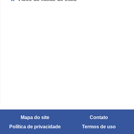
ã
o
V
í
d
e
o
s
e
T
V
Mapa do site
Contato
Política de privacidade
Termos de uso