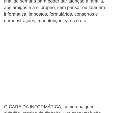
final de semana para poder dar atenção à família,
c
aos amigos e a si próprio, sem pensar ou falar em
a
informática, impostos, formulários, consertos e
s
demonstrações, manutenção, vírus e etc…
d
e
i
n
f
o
r
m
á
t
i
O CARA DA INFORMÁTICA, como qualquer
c