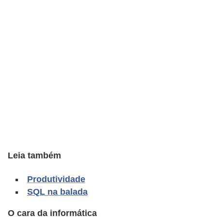
C
a
r
r
o
s
p
a
r
a
Leia também
G
T
Produtividade
A
SQL na balada
S
O cara da informática