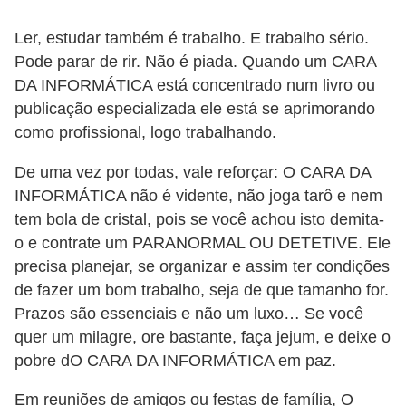
n
Ler, estudar também é trabalho. E trabalho sério.
h
Pode parar de rir. Não é piada. Quando um CARA
e
DA INFORMÁTICA está concentrado num livro ou
D
publicação especializada ele está se aprimorando
como profissional, logo trabalhando.
i
n
De uma vez por todas, vale reforçar: O CARA DA
h
INFORMÁTICA não é vidente, não joga tarô e nem
e
tem bola de cristal, pois se você achou isto demita-
o e contrate um PARANORMAL OU DETETIVE. Ele
i
precisa planejar, se organizar e assim ter condições
r
de fazer um bom trabalho, seja de que tamanho for.
o
Prazos são essenciais e não um luxo… Se você
G
quer um milagre, ore bastante, faça jejum, e deixe o
pobre dO CARA DA INFORMÁTICA em paz.
e
r
Em reuniões de amigos ou festas de família, O