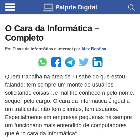
Palpite Digital
C
a
O Cara da Informática –
r
Completo
r
Em
Dicas de informática e internet
por
Alex Benfica
o
s
C
Quem trabalha na área de TI sabe do que estou
ó
falando: tem sempre um monte de usuários
d
solicitando coisas…e mal lhe conhecem pelo nome,
i
sequer pelo cargo. O cara da informática é igual a
um traficante: não tem clientes, tem usuários.
g
Especialmente em empresas pequenas há sempre
o
um funcionário mais entendido de computadores
s
que é “o cara da informática”.
e