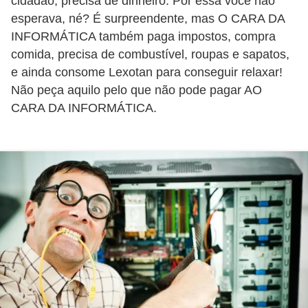
cidadão, precisa de dinheiro. Por essa você não
a
esperava, né? É surpreendente, mas O CARA DA
INFORMÁTICA também paga impostos, compra
e
comida, precisa de combustível, roupas e sapatos,
i
e ainda consome Lexotan para conseguir relaxar!
n
Não peça aquilo pelo que não pode pagar AO
t
CARA DA INFORMÁTICA.
e
r
n
e
t
E
l
e
t