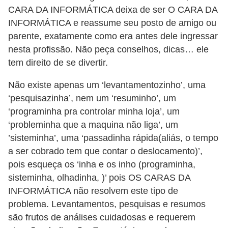
a
CARA DA INFORMÁTICA deixa de ser O CARA DA
l
INFORMÁTICA e reassume seu posto de amigo ou
parente, exatamente como era antes dele ingressar
I
nesta profissão. Não peça conselhos, dicas… ele
l
tem direito de se divertir.
u
Não existe apenas um ‘levantamentozinho’, uma
s
‘pesquisazinha’, nem um ‘resuminho’, um
ã
‘programinha pra controlar minha loja’, um
o
‘probleminha que a maquina não liga’, um
d
’sisteminha’, uma ‘passadinha rápida(aliás, o tempo
e
a ser cobrado tem que contar o deslocamento)’,
ó
pois esqueça os ‘inha e os inho (programinha,
sisteminha, olhadinha, )’ pois OS CARAS DA
t
INFORMÁTICA não resolvem este tipo de
i
problema. Levantamentos, pesquisas e resumos
c
são frutos de análises cuidadosas e requerem
a