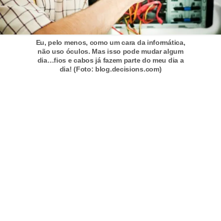
r
ô
n
Eu, pelo menos, como um cara da informática,
i
não uso óculos. Mas isso pode mudar algum
dia…fios e cabos já fazem parte do meu dia a
c
dia! (Foto: blog.decisions.com)
a
F
u
t
e
b
o
l
G
a