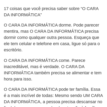
a
n
17 coisas que você precisa saber sobre “O CARA
A
DA INFORMÁTICA”
n
O CARA DA INFORMÁTICA dorme. Pode parecer
d
mentira, mas O CARA DA INFORMÁTICA precisa
r
dormir como qualquer outra pessoa. Esqueça que
e
ele tem celular e telefone em casa, ligue só para o
escritório.
a
s
O CARA DA INFORMÁTICA come. Parece
inacreditável, mas é verdade. O CARA DA
G
INFORMÁTICA também precisa se alimentar e tem
T
hora para isso.
A
V
O CARA DA INFORMÁTICA pode ter família. Essa
é a mais incrível de todas: Mesmo sendo UM CARA
D
DA INFORMÁTICA, a pessoa precisa descansar no
i