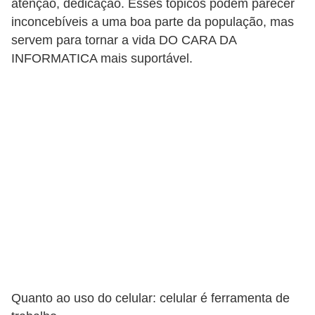
atenção, dedicação. Esses tópicos podem parecer
inconcebíveis a uma boa parte da população, mas
P
servem para tornar a vida DO CARA DA
i
INFORMATICA mais suportável.
a
d
a
s
P
r
o
d
u
t
i
Quanto ao uso do celular: celular é ferramenta de
v