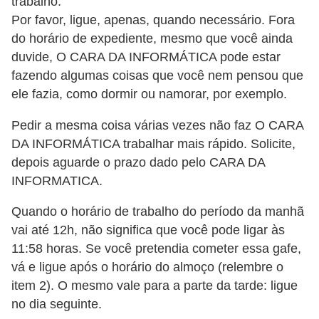
trabalho.
i
Por favor, ligue, apenas, quando necessário. Fora
d
do horário de expediente, mesmo que você ainda
a
duvide, O CARA DA INFORMÁTICA pode estar
d
fazendo algumas coisas que você nem pensou que
ele fazia, como dormir ou namorar, por exemplo.
e
e
Pedir a mesma coisa várias vezes não faz O CARA
o
DA INFORMÁTICA trabalhar mais rápido. Solicite,
r
depois aguarde o prazo dado pelo CARA DA
INFORMATICA.
g
a
Quando o horário de trabalho do período da manhã
n
vai até 12h, não significa que você pode ligar às
i
11:58 horas. Se você pretendia cometer essa gafe,
z
vá e ligue após o horário do almoço (relembre o
item 2). O mesmo vale para a parte da tarde: ligue
a
no dia seguinte.
ç