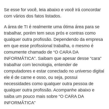
A
4
Se esse for você, leia abaixo e você irá concordar
com vários dos fatos listados.
G
T
A área de TI é realmente uma ótima área para se
A
trabalhar, porém tem seus prós e contras como
qualquer outra profissão. Dependendo da empresa
S
em que esse profissional trabalha, o mesmo é
a
comumente chamado de “O CARA DA
n
INFORMÁTICA”. Saibam que apesar desse “cara”
A
trabalhar com tecnologia, entender de
n
computadores e estar conectado no universo digital
d
ele é de carne e osso, ou seja, possui
necessidades como qualquer outra pessoa de
r
qualquer outra profissão. Acompanhe abaixo e
e
saiba um pouco mais sobre “O CARA DA
a
INFORMÁTICA”
s