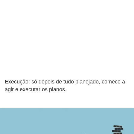
c
a
s
d
e
i
n
f
o
Execução: só depois de tudo planejado, comece a
r
agir e executar os planos.
m
á
t
i
c