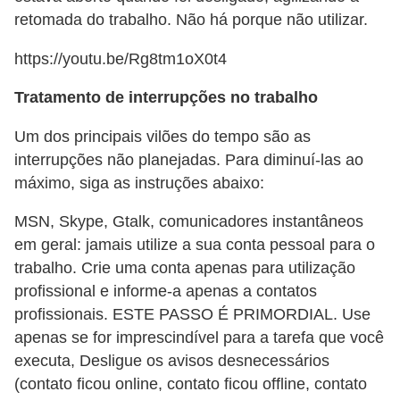
i
retomada do trabalho. Não há porque não utilizar.
d
https://youtu.be/Rg8tm1oX0t4
a
d
Tratamento de interrupções no trabalho
e
Um dos principais vilões do tempo são as
e
interrupções não planejadas. Para diminuí-las ao
o
máximo, siga as instruções abaixo:
r
MSN, Skype, Gtalk, comunicadores instantâneos
g
em geral: jamais utilize a sua conta pessoal para o
a
trabalho. Crie uma conta apenas para utilização
n
profissional e informe-a apenas a contatos
i
profissionais. ESTE PASSO É PRIMORDIAL. Use
z
apenas se for imprescindível para a tarefa que você
a
executa, Desligue os avisos desnecessários
(contato ficou online, contato ficou offline, contato
ç