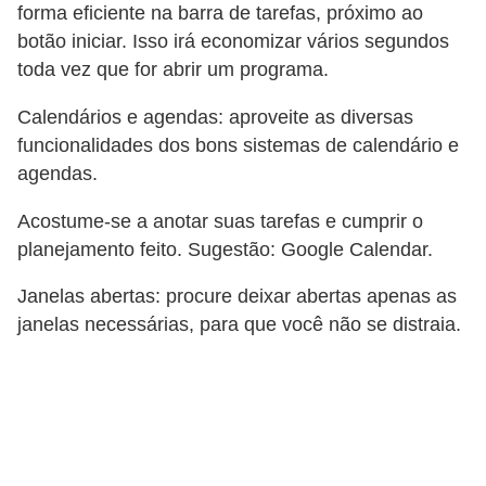
a
forma eficiente na barra de tarefas, próximo ao
botão iniciar. Isso irá economizar vários segundos
l
toda vez que for abrir um programa.
I
Calendários e agendas: aproveite as diversas
l
funcionalidades dos bons sistemas de calendário e
u
agendas.
s
ã
Acostume-se a anotar suas tarefas e cumprir o
planejamento feito. Sugestão: Google Calendar.
o
d
Janelas abertas: procure deixar abertas apenas as
e
janelas necessárias, para que você não se distraia.
ó
t
i
c
a