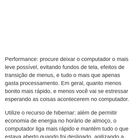
P
i
a
d
a
s
Performance: procure deixar o computador o mais
leve possível, evitando fundos de tela, efeitos de
P
transição de menus, e tudo o mais que apenas
r
gasta processamento. Em geral, quanto menos
o
bonito mais rápido, e menos você vai se estressar
d
esperando as coisas acontecerem no computador.
u
Utilize o recurso de hibernar: além de permitir
t
economia de energia no horário de almoço, o
i
computador liga mais rápido e mantém tudo o que
v
estava aberto quando foi desligado, agilizando a