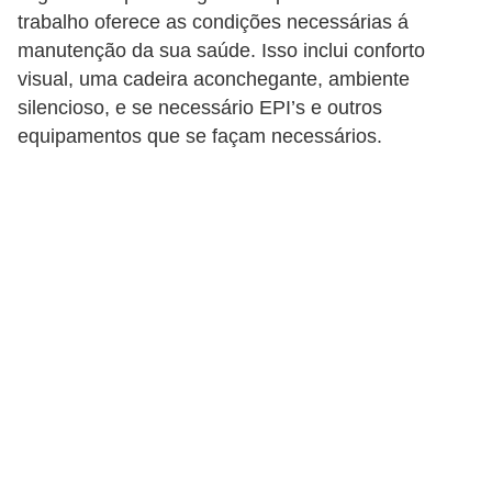
r
trabalho oferece as condições necessárias á
ô
manutenção da sua saúde. Isso inclui conforto
n
visual, uma cadeira aconchegante, ambiente
i
silencioso, e se necessário EPI’s e outros
equipamentos que se façam necessários.
c
a
F
u
t
e
b
o
l
G
a