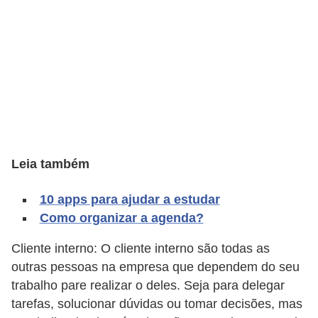
C
a
r
r
o
s
p
Leia também
a
r
10 apps para ajudar a estudar
a
Como organizar a agenda?
G
Cliente interno: O cliente interno são todas as
T
outras pessoas na empresa que dependem do seu
A
trabalho pare realizar o deles. Seja para delegar
S
tarefas, solucionar dúvidas ou tomar decisões, mas