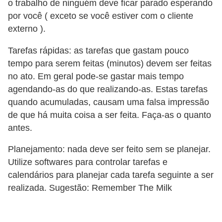
a
o trabalho de ninguém deve ficar parado esperando
n
por você ( exceto se você estiver com o cliente
externo ).
A
n
Tarefas rápidas: as tarefas que gastam pouco
d
tempo para serem feitas (minutos) devem ser feitas
r
no ato. Em geral pode-se gastar mais tempo
e
agendando-as do que realizando-as. Estas tarefas
quando acumuladas, causam uma falsa impressão
a
de que há muita coisa a ser feita. Faça-as o quanto
s
antes.
G
Planejamento: nada deve ser feito sem se planejar.
T
Utilize softwares para controlar tarefas e
A
calendários para planejar cada tarefa seguinte a ser
V
realizada. Sugestão: Remember The Milk
D
i