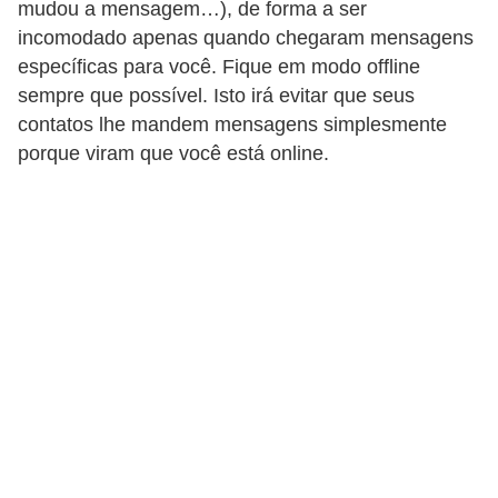
mudou a mensagem…), de forma a ser
ã
incomodado apenas quando chegaram mensagens
o
específicas para você. Fique em modo offline
V
sempre que possível. Isto irá evitar que seus
contatos lhe mandem mensagens simplesmente
í
porque viram que você está online.
d
e
o
s
e
T
V