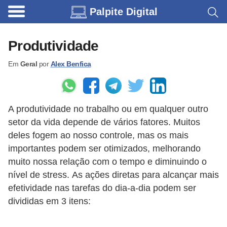
Palpite Digital
C
a
Produtividade
r
Em
Geral
por
Alex Benfica
r
o
s
A produtividade no trabalho ou em qualquer outro
C
setor da vida depende de vários fatores. Muitos
ó
deles fogem ao nosso controle, mas os mais
d
importantes podem ser otimizados, melhorando
muito nossa relação com o tempo e diminuindo o
i
nível de stress. As ações diretas para alcançar mais
g
efetividade nas tarefas do dia-a-dia podem ser
o
divididas em 3 itens:
s
e