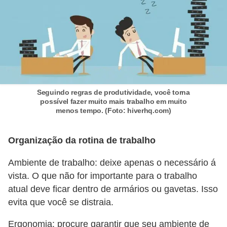
a
e
i
n
t
e
Seguindo regras de produtividade, você torna
possível fazer muito mais trabalho em muito
r
menos tempo. (Foto: hiverhq.com)
n
e
Organização da rotina de trabalho
t
Ambiente de trabalho: deixe apenas o necessário á
E
vista. O que não for importante para o trabalho
l
atual deve ficar dentro de armários ou gavetas. Isso
e
evita que você se distraia.
t
Ergonomia: procure garantir que seu ambiente de