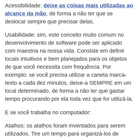
Acessibilidade:
deixe as coisas mais utilizadas ao
n
alcance da mão
, de forma a não ter que se
h
deslocar sempre que precisar delas.
e
Usabilidade: sim, este conceito muito comum no
D
desenvolvimento de software pode ser aplicado
i
com maestria na nossa vida. Consiste em definir
n
locais intuitivos e bem planejados para os objetos
h
de que você necessita com frequência. Por
e
exemplo: se você precisa utilizar a caneta marca-
i
texto a cada dez minutos, deixe-a SEMPRE em um
local determinado, de forma a não ter que gastar
r
tempo procurando por ela toda vez que for utilizá-la.
o
E se você trabalha no computador:
G
e
Atalhos: os atalhos foram inventados para serem
r
utilizados. Tire um tempo para organizá-los de