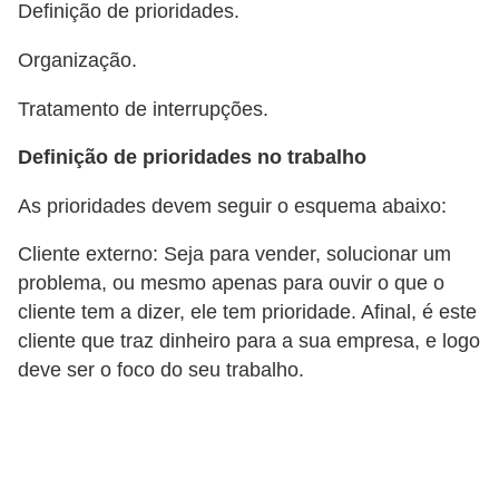
A
Definição de prioridades.
4
Organização.
G
Tratamento de interrupções.
T
A
Definição de prioridades no trabalho
S
As prioridades devem seguir o esquema abaixo:
a
n
Cliente externo: Seja para vender, solucionar um
problema, ou mesmo apenas para ouvir o que o
A
cliente tem a dizer, ele tem prioridade. Afinal, é este
n
cliente que traz dinheiro para a sua empresa, e logo
d
deve ser o foco do seu trabalho.
r
e
a
s