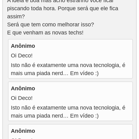
A ideia é boa mas acho estranho você ficar
piscando toda hora. Porque será que ele fica
P
assim?
i
Será que tem como melhorar isso?
a
E que venham as novas techs!
d
Anônimo
a
Oi Deco!
s
Isto não é exatamente uma nova tecnologia, é
P
mais uma piada nerd… Em vídeo :)
r
o
Anônimo
d
Oi Deco!
u
Isto não é exatamente uma nova tecnologia, é
t
mais uma piada nerd… Em vídeo :)
i
Anônimo
v