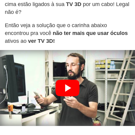
a
cima estão ligados à sua
TV 3D
por um cabo! Legal
n
não é?
A
Então veja a solução que o carinha abaixo
n
encontrou pra você
não ter mais que usar óculos
d
ativos ao
ver TV 3D!
r
e
a
s
G
T
A
V
D
i