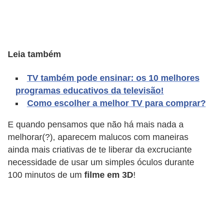
A
4
G
T
Leia também
A
TV também pode ensinar: os 10 melhores
S
programas educativos da televisão!
a
Como escolher a melhor TV para comprar?
n
A
E quando pensamos que não há mais nada a
melhorar(?), aparecem malucos com maneiras
n
ainda mais criativas de te liberar da excruciante
d
necessidade de usar um simples óculos durante
r
100 minutos de um
filme em 3D
!
e
a
s