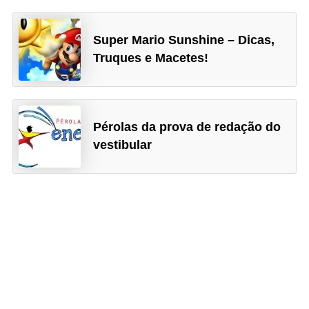
n
h
Super Mario Sunshine – Dicas,
Truques e Macetes!
e
D
i
n
Pérolas da prova de redação do
h
vestibular
e
i
r
o
G
e
r