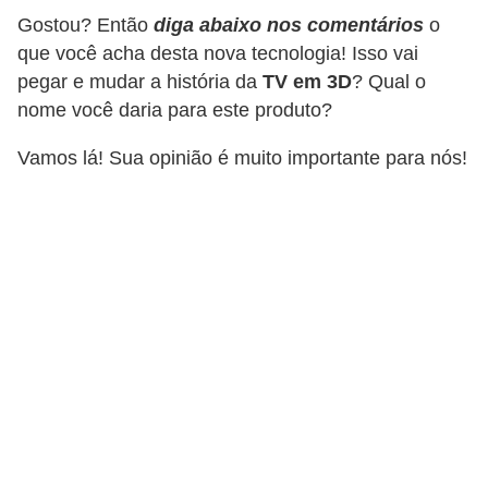
c
Gostou? Então
diga abaixo nos comentários
o
que você acha desta nova tecnologia! Isso vai
a
pegar e mudar a história da
TV em 3D
? Qual o
s
nome você daria para este produto?
d
e
Vamos lá! Sua opinião é muito importante para nós!
i
n
f
o
r
m
á
t
i
c