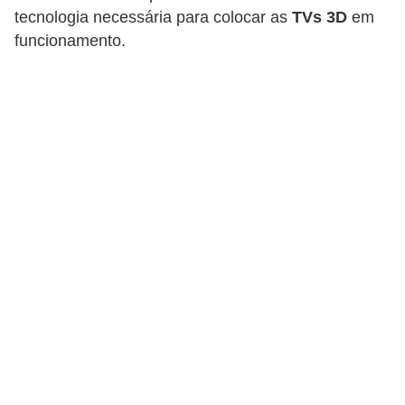
tecnologia necessária para colocar as
TVs 3D
em
d
funcionamento.
i
c
a
s
d
e
j
o
g
o
s
G
T