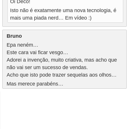
Oi Deco!
i
Isto não é exatamente uma nova tecnologia, é
d
mais uma piada nerd… Em vídeo :)
a
d
Bruno
e
Epa neném…
e
Este cara vai ficar vesgo…
o
Adorei a invenção, muito criativa, mas acho que
r
não vai ser um sucesso de vendas.
g
Acho que isto pode trazer sequelas aos olhos…
a
Mas merece parabéns…
n
i
z
a
ç