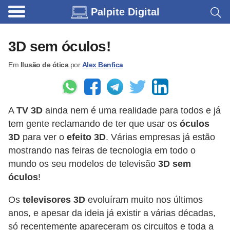
Palpite Digital
C
a
3D sem óculos!
r
Em
Ilusão de ótica
por
Alex Benfica
r
o
s
A
TV 3D
ainda nem é uma realidade para todos e já
C
tem gente reclamando de ter que usar os
óculos
ó
3D
para ver o
efeito 3D
. Várias empresas já estão
d
mostrando nas feiras de tecnologia em todo o
mundo os seu modelos de televisão
3D sem
i
óculos
!
g
o
Os
televisores 3D
evoluíram muito nos últimos
s
anos, e apesar da ideia já existir a várias décadas,
só recentemente apareceram os circuitos e toda a
e