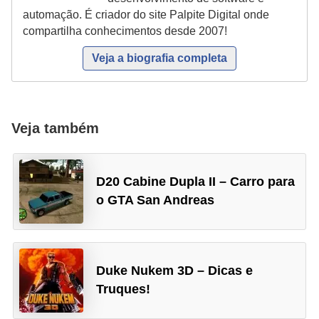
r
automação. É criador do site Palpite Digital onde
ô
compartilha conhecimentos desde 2007!
n
Veja a biografia completa
i
c
a
Veja também
F
u
D20 Cabine Dupla II – Carro para
t
o GTA San Andreas
e
b
o
l
Duke Nukem 3D – Dicas e
Truques!
G
a