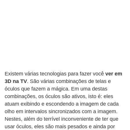
C
a
r
r
o
s
p
a
Existem várias tecnologias para fazer você
ver em
r
3D na TV
. São várias combinações de telas e
a
óculos que fazem a mágica. Em uma destas
G
combinações, os óculos são ativos, isto é: eles
T
atuam exibindo e escondendo a imagem de cada
olho em intervalos sincronizados com a imagem.
A
Nestes, além do terrível inconveniente de ter que
S
usar óculos, eles são mais pesados e ainda por