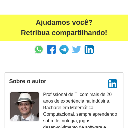
a
e
Ajudamos você?
i
Retribua compartilhando!
n
t
e
r
n
e
Sobre o autor
t
Profissional de TI com mais de 20
E
anos de experiência na indústria.
l
Bacharel em Matemática
e
Computacional, sempre aprendendo
t
sobre tecnologia, jogos,
desenvolvimento de software e