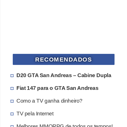
ã
o
V
í
d
e
o
RECOMENDADOS
s
D20 GTA San Andreas – Cabine Dupla
e
T
Fiat 147 para o GTA San Andreas
V
Como a TV ganha dinheiro?
TV pela Internet
Melhores MMORPG de todos os tempos!