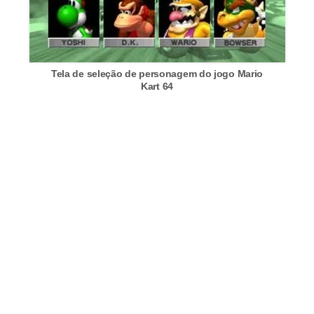
c
a
s
Tela de seleção de personagem do jogo Mario
d
Kart 64
e
i
n
f
o
r
m
á
t
i
c