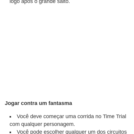
logo após o grande salto.
C
a
r
r
o
s
p
a
r
a
G
Jogar contra um fantasma
T
A
Você deve começar uma corrida no Time Trial
com qualquer personagem.
S
Você pode escolher qualquer um dos circuitos