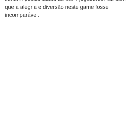
que a alegria e diversão neste game fosse
d
incomparável.
i
c
a
s
d
e
j
o
g
o
s
G
T