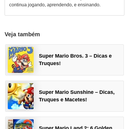
continua jogando, aprendendo, e ensinando.
P
i
a
Veja também
d
a
s
Super Mario Bros. 3 – Dicas e
Truques!
P
r
o
d
Super Mario Sunshine – Dicas,
u
Truques e Macetes!
t
i
v
Super Mario Land 2: 6 Golden