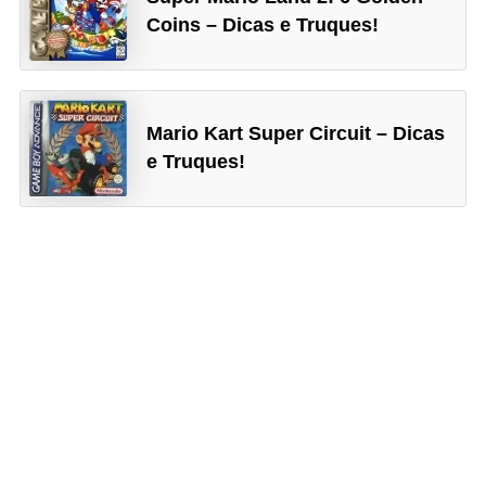
i
Coins – Dicas e Truques!
d
a
d
Mario Kart Super Circuit – Dicas
e
e Truques!
e
o
r
g
a
n
i
z
a
ç