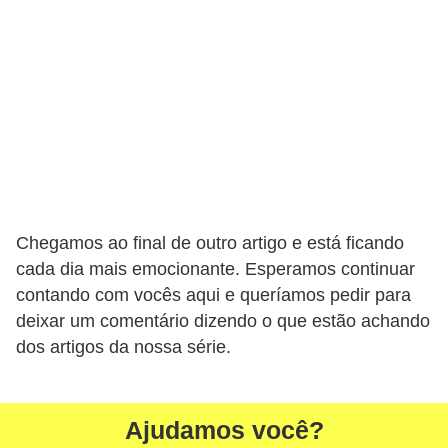
n
h
e
D
i
n
h
e
Chegamos ao final de outro artigo e está ficando
i
cada dia mais emocionante. Esperamos continuar
contando com vocês aqui e queríamos pedir para
r
deixar um comentário dizendo o que estão achando
o
dos artigos da nossa série.
G
e
Ajudamos você?
r