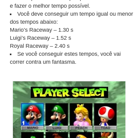
a
e fazer o melhor tempo possível.
n
Você deve conseguir um tempo igual ou menor
A
dos tempos abaixo:
n
Mario’s Raceway – 1.30 s
d
Luigi’s Raceway – 1.52 s
Royal Raceway – 2.40 s
r
Se você conseguir estes tempos, você vai
e
correr contra um fantasma.
a
s
G
T
A
V
D
i