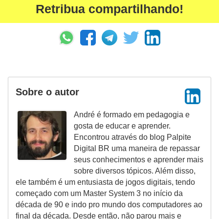
a
Retribua compartilhando!
l
I
l
u
s
Sobre o autor
ã
o
André é formado em pedagogia e
gosta de educar e aprender.
d
Encontrou através do blog Palpite
e
Digital BR uma maneira de repassar
ó
seus conhecimentos e aprender mais
t
sobre diversos tópicos. Além disso,
ele também é um entusiasta de jogos digitais, tendo
i
começado com um Master System 3 no início da
c
década de 90 e indo pro mundo dos computadores ao
a
final da década. Desde então, não parou mais e