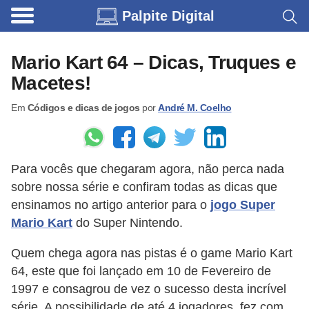
Palpite Digital
C
a
Mario Kart 64 – Dicas, Truques e
r
Macetes!
r
Em
Códigos e dicas de jogos
por
André M. Coelho
o
s
C
Para vocês que chegaram agora, não perca nada
ó
sobre nossa série e confiram todas as dicas que
d
ensinamos no artigo anterior para o
jogo Super
i
Mario Kart
do Super Nintendo.
g
Quem chega agora nas pistas é o game Mario Kart
o
64, este que foi lançado em 10 de Fevereiro de
s
1997 e consagrou de vez o sucesso desta incrível
e
série. A possibilidade de até 4 jogadores, fez com