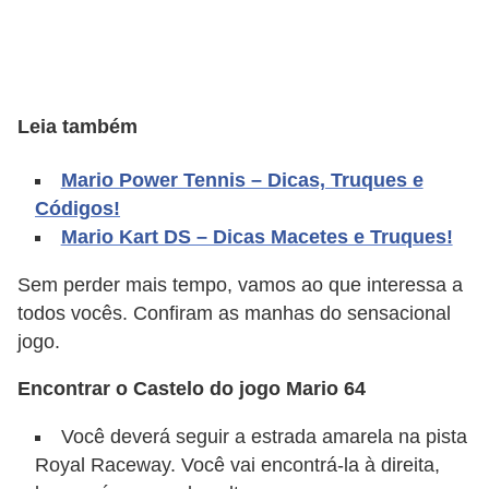
A
4
G
T
Leia também
A
Mario Power Tennis – Dicas, Truques e
S
Códigos!
a
Mario Kart DS – Dicas Macetes e Truques!
n
A
Sem perder mais tempo, vamos ao que interessa a
n
todos vocês. Confiram as manhas do sensacional
jogo.
d
r
Encontrar o Castelo do jogo Mario 64
e
Você deverá seguir a estrada amarela na pista
a
Royal Raceway. Você vai encontrá-la à direita,
s