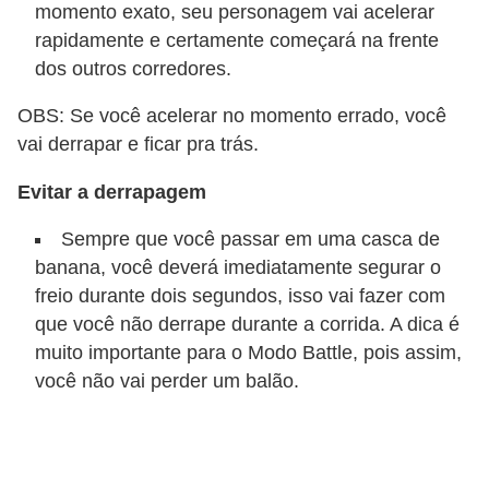
r
momento exato, seu personagem vai acelerar
ô
rapidamente e certamente começará na frente
dos outros corredores.
n
i
OBS: Se você acelerar no momento errado, você
c
vai derrapar e ficar pra trás.
a
Evitar a derrapagem
F
Sempre que você passar em uma casca de
u
banana, você deverá imediatamente segurar o
t
freio durante dois segundos, isso vai fazer com
e
que você não derrape durante a corrida. A dica é
b
muito importante para o Modo Battle, pois assim,
o
você não vai perder um balão.
l
G
a