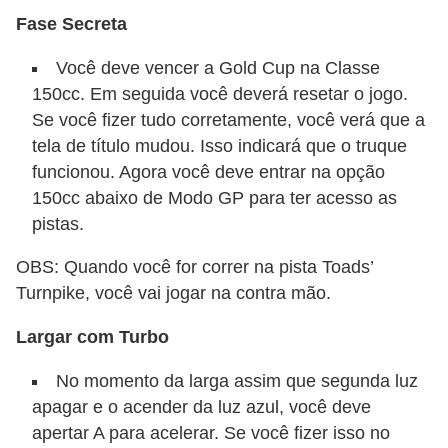
a
Fase Secreta
e
Você deve vencer a Gold Cup na Classe
i
150cc. Em seguida você deverá resetar o jogo.
n
Se você fizer tudo corretamente, você verá que a
t
tela de título mudou. Isso indicará que o truque
funcionou. Agora você deve entrar na opção
e
150cc abaixo de Modo GP para ter acesso as
r
pistas.
n
e
OBS: Quando você for correr na pista Toads’
Turnpike, você vai jogar na contra mão.
t
E
Largar com Turbo
l
No momento da larga assim que segunda luz
e
apagar e o acender da luz azul, você deve
t
apertar A para acelerar. Se você fizer isso no