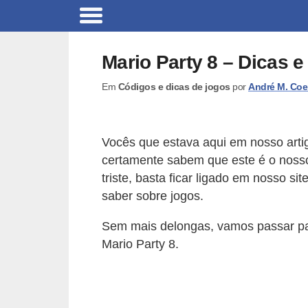
C
a
Mario Party 8 – Dicas e
r
Em
Códigos e dicas de jogos
por
André M. Coe
r
o
s
Vocês que estava aqui em nosso arti
C
certamente sabem que este é o nosso ú
triste, basta ficar ligado em nosso 
ó
saber sobre jogos.
d
i
Sem mais delongas, vamos passar pa
g
Mario Party 8.
o
s
e