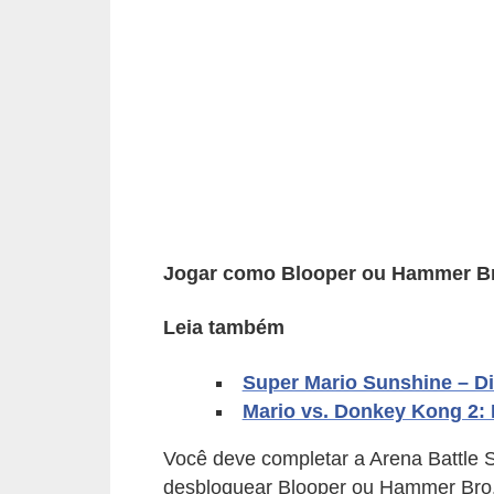
d
i
c
a
s
d
e
j
Jogar como Blooper ou Hammer B
o
g
Leia também
o
Super Mario Sunshine – Di
s
Mario vs. Donkey Kong 2: 
G
Você deve completar a Arena Battle
T
desbloquear Blooper ou Hammer Bro. 