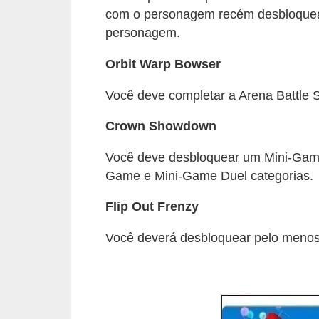
A
com o personagem recém desbloquea
4
personagem.
G
Orbit Warp Bowser
T
Você deve completar a Arena Battle 
A
S
Crown Showdown
a
Você deve desbloquear um Mini-Game 
n
Game e Mini-Game Duel categorias.
A
n
Flip Out Frenzy
d
Você deverá desbloquear pelo menos
r
e
a
s