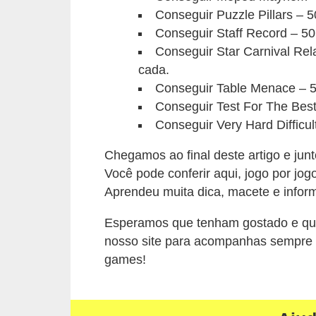
Conseguir Puzzle Pillars – 5
a
Conseguir Staff Record – 50
e
Conseguir Star Carnival Rel
i
cada.
n
Conseguir Table Menace – 5
t
Conseguir Test For The Best
e
Conseguir Very Hard Difficul
r
Chegamos ao final deste artigo e jun
n
Você pode conferir aqui, jogo por jog
e
Aprendeu muita dica, macete e info
t
Esperamos que tenham gostado e qu
E
nosso site para acompanhas sempre 
l
games!
e
t