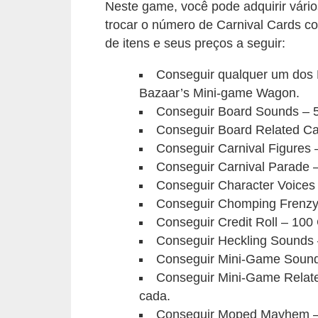
Neste game, você pode adquirir vári
c
trocar o número de Carnival Cards co
a
de itens e seus preços a seguir:
s
Conseguir qualquer um dos 
d
Bazaar’s Mini-game Wagon.
e
Conseguir Board Sounds – 5
i
Conseguir Board Related Car
n
Conseguir Carnival Figures
f
Conseguir Carnival Parade 
Conseguir Character Voices 
o
Conseguir Chomping Frenzy 
r
Conseguir Credit Roll – 100 
m
Conseguir Heckling Sounds 
á
Conseguir Mini-Game Sounds
t
Conseguir Mini-Game Related
i
cada.
c
Conseguir Moped Mayhem – 