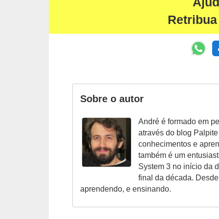
Aju
r
ô
Retribua
n
i
c
a
F
Sobre o autor
u
André é formado em pe
t
através do blog Palpit
e
conhecimentos e aprend
b
também é um entusiast
System 3 no início da
o
final da década. Desde
l
aprendendo, e ensinando.
G
a