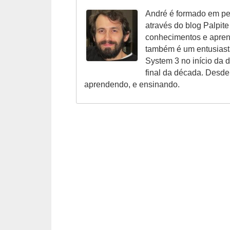
r
André é formado em pe
ô
através do blog Palpit
n
conhecimentos e aprend
i
também é um entusiast
System 3 no início da
c
final da década. Desde
a
aprendendo, e ensinando.
F
u
t
e
b
o
l
G
a