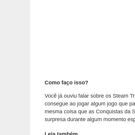
d
i
c
a
s
d
e
j
o
Como faço isso?
g
Você já ouviu falar sobre os Steam T
o
consegue ao jogar algum jogo que par
s
mesma coisa que as Conquistas da 
G
surpresa durante algum momento espe
T
Leia também