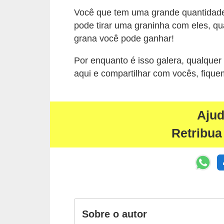
a
Você que tem uma grande quantidade 
pode tirar uma graninha com eles, qu
e
grana você pode ganhar!
i
n
Por enquanto é isso galera, qualquer
t
aqui e compartilhar com vocês, fique
e
r
Aju
n
Retribua
e
t
E
l
e
t
Sobre o autor