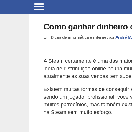
C
a
Como ganhar dinheiro
r
Em
Dicas de informática e internet
por
André M
r
o
s
A Steam certamente é uma das maiore
C
ideia de distribuição online poupa m
atualmente as suas vendas tem supe
ó
d
Existem muitas formas de conseguir s
i
sendo um jogador profissional, você v
g
muitos patrocínios, mas também exist
na Steam sem muito esforço.
o
s
e