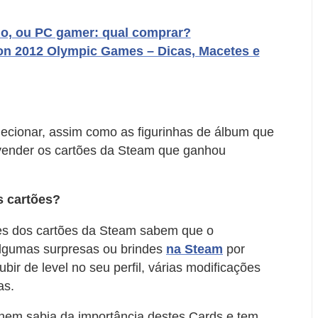
do, ou PC gamer: qual comprar?
don 2012 Olympic Games – Dicas, Macetes e
ecionar, assim como as figurinhas de álbum que
 vender os cartões da Steam que ganhou
s cartões?
es dos cartões da Steam sabem que o
lgumas surpresas ou brindes
na Steam
por
bir de level no seu perfil, várias modificações
as.
nem sabia da importância destes Cards e tem