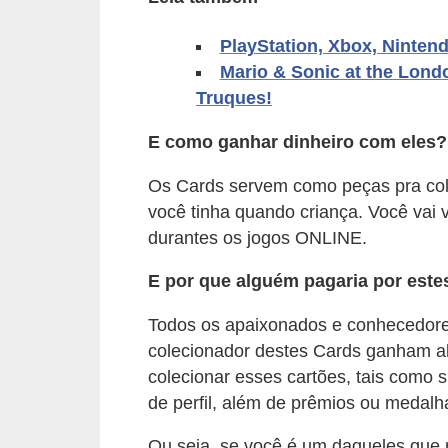
A
4
PlayStation, Xbox, Ninten
Mario & Sonic at the Lon
G
Truques!
T
A
E como ganhar dinheiro com eles?
S
Os Cards servem como peças pra col
a
você tinha quando criança. Você vai
n
durantes os jogos ONLINE.
A
E por que alguém pagaria por este
n
d
Todos os apaixonados e conhecedor
r
colecionador destes Cards ganham a
e
colecionar esses cartões, tais como su
de perfil, além de prêmios ou medalh
a
s
Ou seja, se você é um daqueles que 