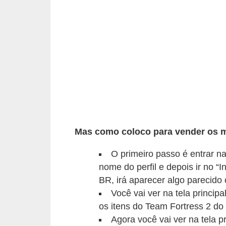
a
n
A
n
d
r
e
a
s
Mas como coloco para vender os m
G
O primeiro passo é entrar n
T
nome do perfil e depois ir no “
A
BR, irá aparecer algo parecido 
V
Você vai ver na tela princip
os itens do Team Fortress 2 do
D
Agora você vai ver na tela p
i