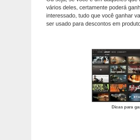
vários deles, certamente poderá gan
C
interessado, tudo que você ganhar va
a
ser usado para descontos em produto
r
r
o
s
p
a
r
a
G
Dicas para ga
T
A
S