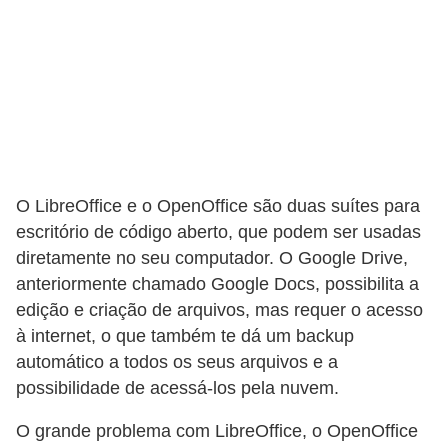
i
d
a
d
e
e
o
O LibreOffice e o OpenOffice são duas suítes para
r
escritório de código aberto, que podem ser usadas
g
diretamente no seu computador. O Google Drive,
a
anteriormente chamado Google Docs, possibilita a
edição e criação de arquivos, mas requer o acesso
n
à internet, o que também te dá um backup
i
automático a todos os seus arquivos e a
z
possibilidade de acessá-los pela nuvem.
a
O grande problema com LibreOffice, o OpenOffice
ç