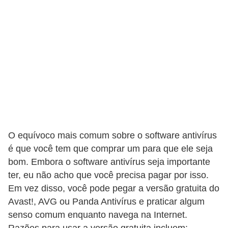
C
a
r
r
o
s
p
a
O equívoco mais comum sobre o software antivírus
r
é que você tem que comprar um para que ele seja
a
bom. Embora o software antivírus seja importante
G
ter, eu não acho que você precisa pagar por isso.
T
Em vez disso, você pode pegar a versão gratuita do
A
Avast!, AVG ou Panda Antivírus e praticar algum
S
senso comum enquanto navega na Internet.