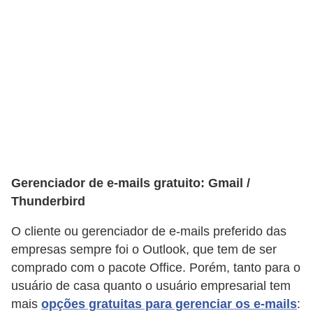
n
h
e
D
i
n
h
e
Gerenciador de e-mails gratuito: Gmail /
i
Thunderbird
r
o
O cliente ou gerenciador de e-mails preferido das
empresas sempre foi o Outlook, que tem de ser
G
comprado com o pacote Office. Porém, tanto para o
e
usuário de casa quanto o usuário empresarial tem
r
mais
opções gratuitas para gerenciar os e-mails
: