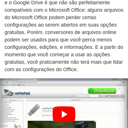
e o Google Drive é que não são perfeitamente
ã
compatíveis com o Microsoft Office: alguns arquivos
o
do Microsoft Office podem perder certas
V
configurações ao serem abertos em suas opções
gratuitas. Porém, conversores de arquivos online
í
podem ser usados para que você perca menos
d
configurações, edições, e informações. E a partir do
e
momento que você começar a usar as opções
o
gratuitas, você praticamente não terá mais que lidar
s
com as configurações do Office.
e
T
V