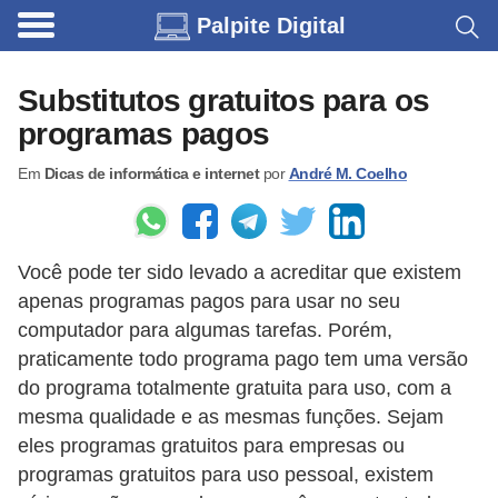
Palpite Digital
C
a
Substitutos gratuitos para os
r
programas pagos
r
Em
Dicas de informática e internet
por
André M. Coelho
o
s
C
Você pode ter sido levado a acreditar que existem
ó
apenas programas pagos para usar no seu
d
computador para algumas tarefas. Porém,
i
praticamente todo programa pago tem uma versão
do programa totalmente gratuita para uso, com a
g
mesma qualidade e as mesmas funções. Sejam
o
eles programas gratuitos para empresas ou
s
programas gratuitos para uso pessoal, existem
e