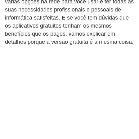
várias opções na rede para você usar e ter todas as
d
suas necessidades profissionais e pessoais de
i
informática satisfeitas. E se você tem dúvidas que
os aplicativos gratuitos tenham os mesmos
c
benefícios que os pagos, vamos explicar em
a
detalhes porque a versão gratuita é a mesma coisa.
s
d
e
j
o
g
o
s
G
T