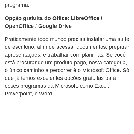
programa.
P
Opção gratuita do Office: LibreOffice /
i
OpenOffice / Google Drive
a
d
Praticamente todo mundo precisa instalar uma suíte
a
de escritório, afim de acessar documentos, preparar
s
apresentações, e trabalhar com planilhas. Se você
está procurando um produto pago, nesta categoria,
P
o único caminho a percorrer é o Microsoft Office. Só
r
que já temos excelentes opções gratuitas para
o
esses programas da Microsoft, como Excel,
d
Powerpoint, e Word.
u
t
i
v