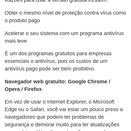
a
Razões para usar a versão gratuita incluem:
n
Obter o mesmo nível de proteção contra vírus como
A
o produto pago
n
Acelerar o seu sistema com um programa antivírus
d
mais leve
r
e
É um dos programas gratuitos para empresas
essenciais o antivírus, pois os custos de um
a
antivírus pago pode ser bem proibitivo.
s
Navegador web gratuito: Google Chrome /
G
Opera / Firefox
T
A
Em vez de usar o Internet Explorer, o Microsoft
V
Edge ou o Safari, você vai estar um pouco preso a
navegadores que podem ter problemas de
D
segurança e demorar muito para ter atualizações
i