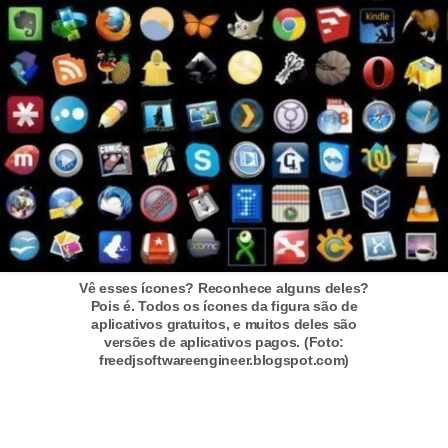
r
ô
n
i
c
a
F
u
t
e
Vê esses ícones? Reconhece alguns deles?
Pois é. Todos os ícones da figura são de
b
aplicativos gratuitos, e muitos deles são
versões de aplicativos pagos. (Foto:
o
freedjsoftwareengineer.blogspot.com)
l
G
a