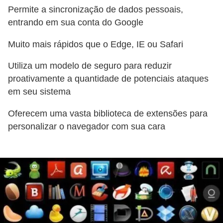
Permite a sincronização de dados pessoais,
a
entrando em sua conta do Google
e
i
Muito mais rápidos que o Edge, IE ou Safari
n
Utiliza um modelo de seguro para reduzir
t
proativamente a quantidade de potenciais ataques
e
em seu sistema
r
Oferecem uma vasta biblioteca de extensões para
n
personalizar o navegador com sua cara
e
t
E
l
e
t