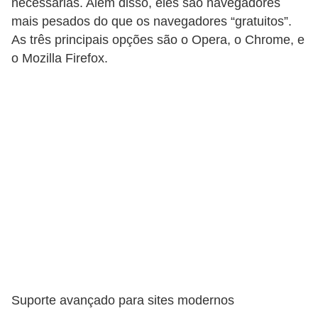
necessárias. Além disso, eles são navegadores
c
mais pesados do que os navegadores “gratuitos”.
a
As três principais opções são o Opera, o Chrome, e
s
o Mozilla Firefox.
d
e
i
n
f
o
r
m
á
t
i
Suporte avançado para sites modernos
c