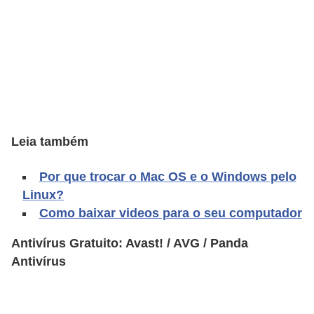
A
4
G
T
A
S
a
Leia também
n
Por que trocar o Mac OS e o Windows pelo
A
Linux?
n
Como baixar videos para o seu computador
d
r
Antivírus Gratuito: Avast! / AVG / Panda
Antivírus
e
a
s