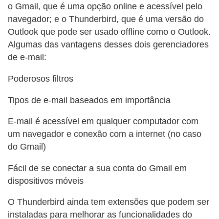
a
o Gmail, que é uma opção online e acessível pelo
navegador; e o Thunderbird, que é uma versão do
l
Outlook que pode ser usado offline como o Outlook.
I
Algumas das vantagens desses dois gerenciadores
l
de e-mail:
u
Poderosos filtros
s
ã
Tipos de e-mail baseados em importância
o
E-mail é acessível em qualquer computador com
d
um navegador e conexão com a internet (no caso
e
do Gmail)
ó
Fácil de se conectar a sua conta do Gmail em
t
dispositivos móveis
i
c
O Thunderbird ainda tem extensões que podem ser
instaladas para melhorar as funcionalidades do
a