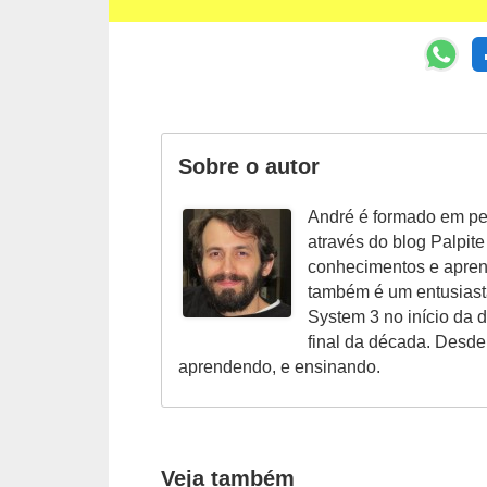
c
a
s
d
e
Sobre o autor
i
André é formado em pe
n
através do blog Palpit
f
conhecimentos e aprend
o
também é um entusiast
r
System 3 no início da
final da década. Desde
m
aprendendo, e ensinando.
á
t
i
Veja também
c