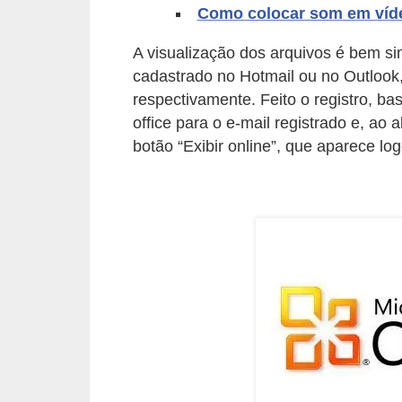
A
Como colocar som em víd
4
A visualização dos arquivos é bem si
G
cadastrado no Hotmail ou no Outlook
T
respectivamente. Feito o registro, b
A
office para o e-mail registrado e, ao 
botão “Exibir online”, que aparece lo
S
a
n
A
n
d
r
e
a
s