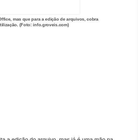
Office, mas que para a edição de arquivos, cobra
tilização. (Foto: info.groveis.com)
lita a edição do arquivo, mas já é uma mão na