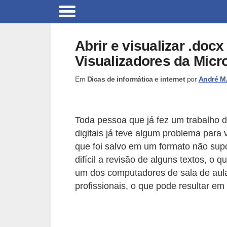
C
a
Abrir e visualizar .docx
r
Visualizadores da Micro
r
Em
Dicas de informática e internet
por
André M
o
s
C
Toda pessoa que já fez um trabalho d
ó
digitais já teve algum problema para 
que foi salvo em um formato não sup
d
difícil a revisão de alguns textos, o
i
um dos computadores de sala de aul
g
profissionais, o que pode resultar e
o
s
e