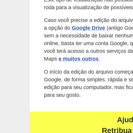
a
roda para a visualização de possíve
n
A
Caso você precise a edição do arqui
n
a opção do
Google Drive
(antigo Goo
d
sem a necessidade de baixar nenhum 
online, basta ter uma conta Google, 
r
você terá acesso a outros serviços d
e
Maps
e muitos outros
.
a
s
O início da edição do arquivo começ
Google, de forma simples, rápida e 
G
edição para seu computador, mas fica
T
para seu gosto.
A
V
Aju
D
Retribua
i