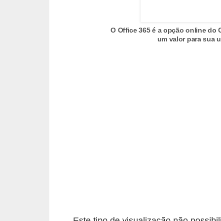
C
a
O Office 365 é a opção online do 
um valor para sua u
r
r
o
s
p
a
r
a
G
T
A
S
Este tipo de visualização não possibi