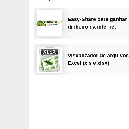
a
e
Easy-Share para ganhar
i
dinheiro na internet
n
t
e
Visualizador de arquivos
r
Excel (xls e xlsx)
n
e
t
E
l
e
t