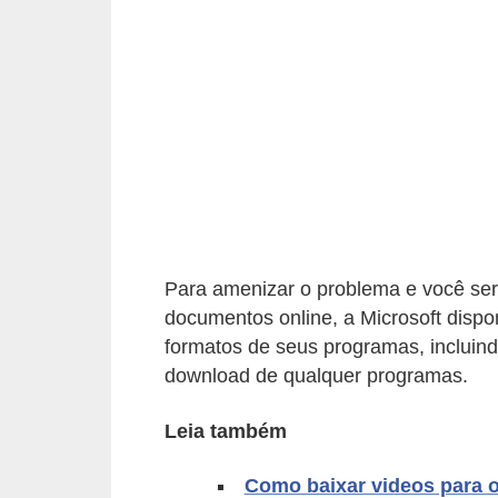
d
i
c
a
s
d
e
j
Para amenizar o problema e você ser
o
documentos online, a Microsoft dispo
g
formatos de seus programas, incluind
o
download de qualquer programas.
s
Leia também
G
T
Como baixar videos para 