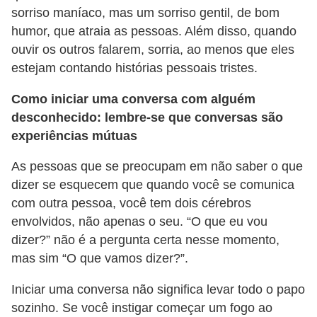
a
sorriso maníaco, mas um sorriso gentil, de bom
n
humor, que atraia as pessoas. Além disso, quando
A
ouvir os outros falarem, sorria, ao menos que eles
n
estejam contando histórias pessoais tristes.
d
Como iniciar uma conversa com alguém
r
desconhecido: lembre-se que conversas são
e
experiências mútuas
a
As pessoas que se preocupam em não saber o que
s
dizer se esquecem que quando você se comunica
G
com outra pessoa, você tem dois cérebros
T
envolvidos, não apenas o seu. “O que eu vou
dizer?” não é a pergunta certa nesse momento,
A
mas sim “O que vamos dizer?”.
V
Iniciar uma conversa não significa levar todo o papo
D
sozinho. Se você instigar começar um fogo ao
i