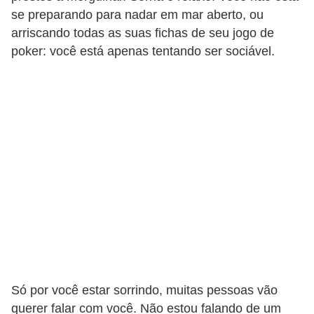
se preparando para nadar em mar aberto, ou
C
arriscando todas as suas fichas de seu jogo de
a
poker: você está apenas tentando ser sociável.
r
r
o
s
p
a
r
a
G
T
A
Só por você estar sorrindo, muitas pessoas vão
S
querer falar com você. Não estou falando de um