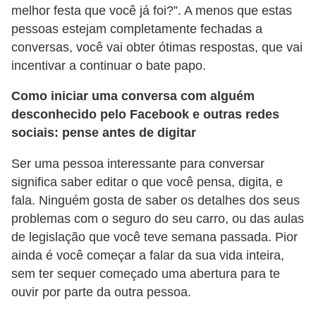
melhor festa que você já foi?”. A menos que estas
P
pessoas estejam completamente fechadas a
i
conversas, você vai obter ótimas respostas, que vai
a
incentivar a continuar o bate papo.
d
Como iniciar uma conversa com alguém
a
desconhecido pelo Facebook e outras redes
s
sociais: pense antes de digitar
P
Ser uma pessoa interessante para conversar
r
significa saber editar o que você pensa, digita, e
o
fala. Ninguém gosta de saber os detalhes dos seus
problemas com o seguro do seu carro, ou das aulas
d
de legislação que você teve semana passada. Pior
u
ainda é você começar a falar da sua vida inteira,
t
sem ter sequer começado uma abertura para te
i
ouvir por parte da outra pessoa.
v