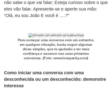
não sabe o que vai falar; Esteja curioso sobre o que
a
eles vão falar. Apresente-se e aperte sua mão:
e
“Olá, eu sou João E você é ….?”
i
n
t
Para começar uma conversa com um estranho,
e
em qualquer situação, basta seguir algumas
dicas simples, que te ajudarão a ter mais
r
confiança e sucesso nas suas primeiras
n
conversas. (Foto: www.lovepanky.com)
e
Como iniciar uma conversa com uma
t
desconhecida ou um desconhecido: demonstre
E
interesse
l
e
t