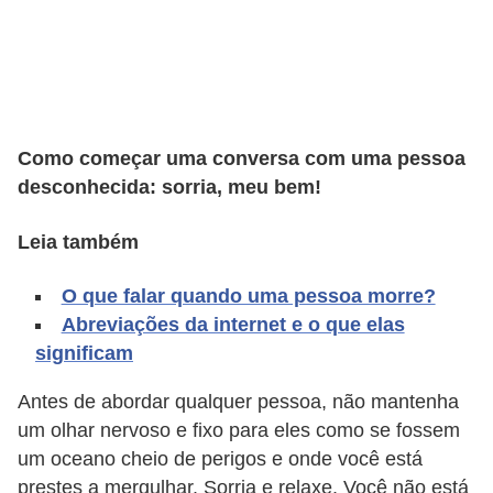
A
4
G
T
A
Como começar uma conversa com uma pessoa
S
desconhecida: sorria, meu bem!
a
Leia também
n
A
O que falar quando uma pessoa morre?
n
Abreviações da internet e o que elas
d
significam
r
Antes de abordar qualquer pessoa, não mantenha
e
um olhar nervoso e fixo para eles como se fossem
a
um oceano cheio de perigos e onde você está
s
prestes a mergulhar. Sorria e relaxe. Você não está