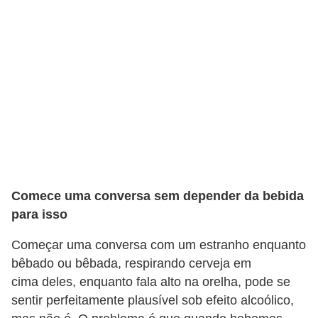
ã
o
V
í
d
e
o
s
e
Comece uma conversa sem depender da bebida
T
para isso
V
Começar uma conversa com um estranho enquanto
bêbado ou bêbada, respirando cerveja em
cima deles, enquanto fala alto na orelha, pode se
sentir perfeitamente plausível sob efeito alcoólico,