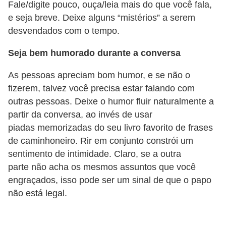
Fale/digite pouco, ouça/leia mais do que você fala,
i
e seja breve. Deixe alguns “mistérios” a serem
d
desvendados com o tempo.
a
d
Seja bem humorado durante a conversa
e
As pessoas apreciam bom humor, e se não o
e
fizerem, talvez você precisa estar falando com
o
outras pessoas. Deixe o humor fluir naturalmente a
r
partir da conversa, ao invés de usar
piadas memorizadas do seu livro favorito de frases
g
de caminhoneiro. Rir em conjunto constrói um
a
sentimento de intimidade. Claro, se a outra
n
parte não acha os mesmos assuntos que você
i
engraçados, isso pode ser um sinal de que o papo
z
não está legal.
a
ç