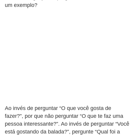
a
um exemplo?
l
I
l
u
s
ã
o
d
e
ó
t
Ao invés de perguntar “O que você gosta de
i
fazer?”, por que não perguntar “O que te faz uma
c
pessoa interessante?”. Ao invés de perguntar “Você
está gostando da balada?”, pergunte “Qual foi a
a