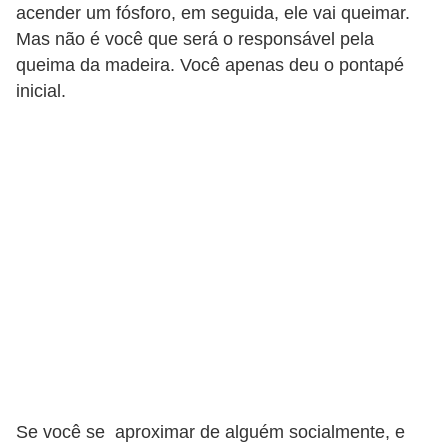
acender um fósforo, em seguida, ele vai queimar.
c
Mas não é você que será o responsável pela
a
queima da madeira. Você apenas deu o pontapé
s
inicial.
d
e
i
n
f
o
r
m
á
t
i
Se você se aproximar de alguém socialmente, e
c