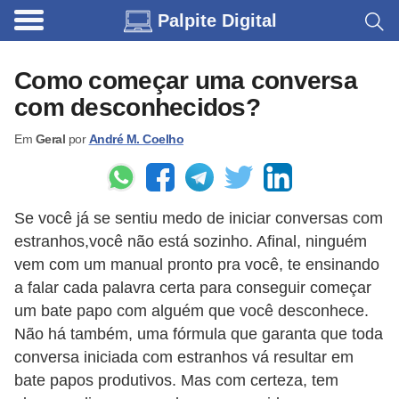
Palpite Digital
C
a
Como começar uma conversa
r
com desconhecidos?
r
Em
Geral
por
André M. Coelho
o
s
C
Se você já se sentiu medo de iniciar conversas com
ó
estranhos,você não está sozinho. Afinal, ninguém
d
vem com um manual pronto pra você, te ensinando
i
a falar cada palavra certa para conseguir começar
um bate papo com alguém que você desconhece.
g
Não há também, uma fórmula que garanta que toda
o
conversa iniciada com estranhos vá resultar em
s
bate papos produtivos. Mas com certeza, tem
e