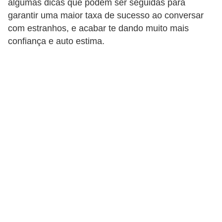
algumas dicas que podem ser seguidas para
d
garantir uma maior taxa de sucesso ao conversar
i
com estranhos, e acabar te dando muito mais
confiança e auto estima.
c
a
s
d
e
j
o
g
o
s
G
T