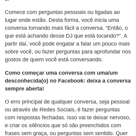
n
Comece com perguntas pessoais ou ligadas ao
h
lugar onde estão. Desta forma, você inicia uma
e
conversa tornando mais fácil a conversa. “Então, o
D
que está achando desse DJ que está tocando?”. A
partir daí, você pode engatar a falar um pouco mais
i
sobre você, ou fazer perguntas para aprofundar nos
n
gostos de quem você está conversando.
h
e
Como começar uma conversa com uma/um
desconhecida(o) no Facebook: deixa a conversa
i
sempre aberta!
r
o
O erro principal de qualquer conversa, seja pessoal
ou através de Redes Sociais, é fazer perguntas
G
com respostas fechadas. Isso vai te deixar nervoso,
e
e criar os silêncios que só são preenchidos com
r
frases sem graça, ou perguntas sem sentido. Quer