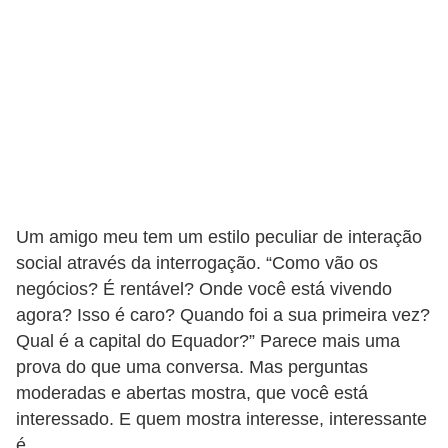
r
ô
n
i
c
a
F
u
Um amigo meu tem um estilo peculiar de interação
t
social através da interrogação. “Como vão os
e
negócios? É rentável? Onde você está vivendo
agora? Isso é caro? Quando foi a sua primeira vez?
b
Qual é a capital do Equador?” Parece mais uma
o
prova do que uma conversa. Mas perguntas
l
moderadas e abertas mostra, que você está
G
interessado. E quem mostra interesse, interessante
é.
a