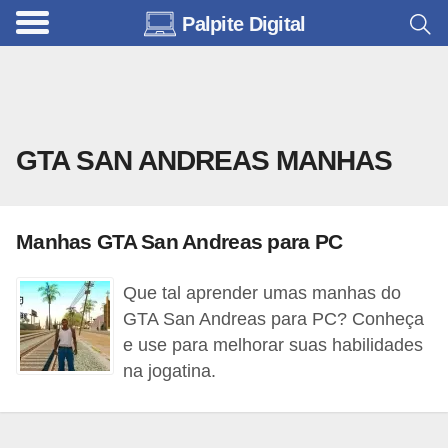
Palpite Digital
C
a
r
r
GTA SAN ANDREAS MANHAS
o
s
C
Manhas GTA San Andreas para PC
ó
d
Que tal aprender umas manhas do
GTA San Andreas para PC? Conheça
i
e use para melhorar suas habilidades
g
na jogatina.
o
s
e