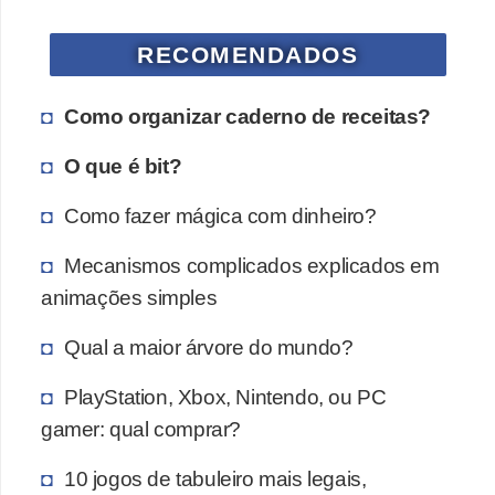
a
n
RECOMENDADOS
A
n
Como organizar caderno de receitas?
d
O que é bit?
r
e
Como fazer mágica com dinheiro?
a
Mecanismos complicados explicados em
s
animações simples
G
T
Qual a maior árvore do mundo?
A
PlayStation, Xbox, Nintendo, ou PC
V
gamer: qual comprar?
D
10 jogos de tabuleiro mais legais,
i