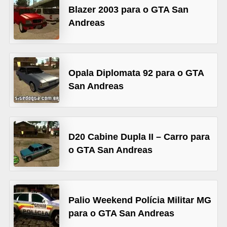
A
Blazer 2003 para o GTA San
4
Andreas
G
T
A
Opala Diplomata 92 para o GTA
S
San Andreas
a
n
A
D20 Cabine Dupla II – Carro para
n
o GTA San Andreas
d
r
e
Palio Weekend Polícia Militar MG
a
para o GTA San Andreas
s