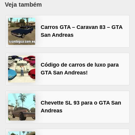
Veja também
d
i
c
Carros GTA – Caravan 83 – GTA
a
San Andreas
s
d
e
Código de carros de luxo para
j
GTA San Andreas!
o
g
o
Chevette SL 93 para o GTA San
s
Andreas
G
T