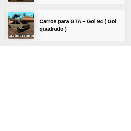
C
a
Carros para GTA – Gol 94 ( Gol
r
quadrado )
r
o
s
p
a
r
a
G
T
A
S