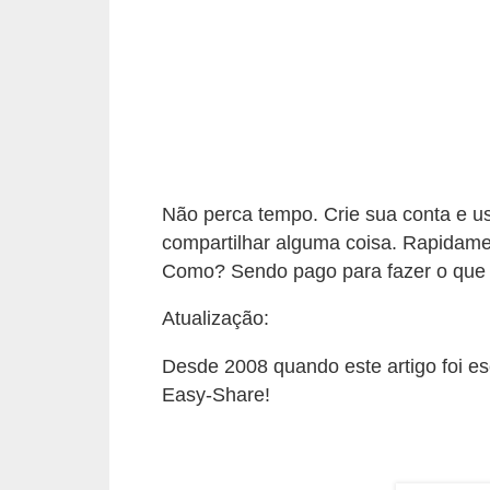
a
n
A
n
d
r
e
Não perca tempo. Crie sua conta e u
a
compartilhar alguma coisa. Rapidame
s
Como? Sendo pago para fazer o que f
G
Atualização:
T
Desde 2008 quando este artigo foi e
A
Easy-Share!
V
D
i