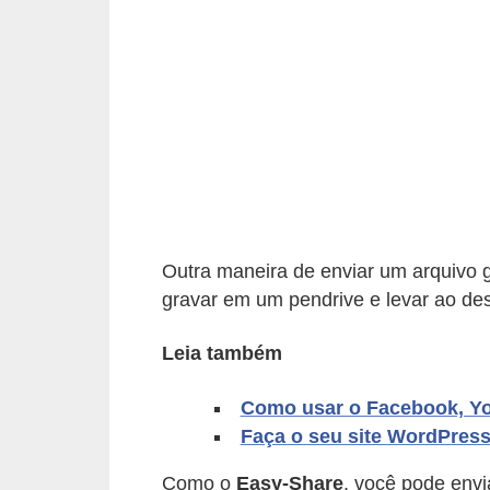
d
i
c
a
s
d
e
j
Outra maneira de enviar um arquivo
o
gravar em um pendrive e levar ao des
g
Leia também
o
s
Como usar o Facebook, Yo
G
Faça o seu site WordPres
T
Como o
Easy-Share
, você pode envi