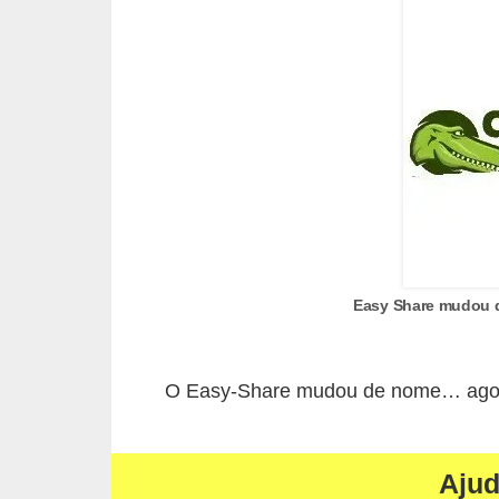
c
a
s
d
e
i
n
f
o
Easy Share mudou d
r
m
O Easy-Share mudou de nome… agora
á
t
i
Aju
c