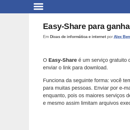
C
a
Easy-Share para ganhar
r
Em
Dicas de informática e internet
por
Alex Ben
r
o
s
O
Easy-Share
é um serviço gratuito 
C
enviar o link para download.
ó
Funciona da seguinte forma: você te
d
para muitas pessoas. Enviar por e-ma
i
enquanto, pois os maiores serviços 
g
e mesmo assim limitam arquivos exec
o
s
e