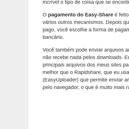
incrível o tipo de coisa que se encont
C
O
pagamento do Easy-Share
é feit
a
vários outros mecanismos. Depois qu
r
pago, você escolhe a forma de pagame
r
bancário.
o
Você também pode enviar arquivos a
s
não recebe nada pelos downloads. Eu
p
principais arquivos dos meus sites p
a
melhor que o Rapidshare, que eu usa
r
(EasyUploader) que permite enviar a
a
pelo navegador, o que é muito mais rá
G
T
A
S