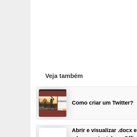
r
ô
n
i
c
a
F
u
Veja também
t
e
b
Como criar um Twitter?
o
l
G
Abrir e visualizar .docx e
a