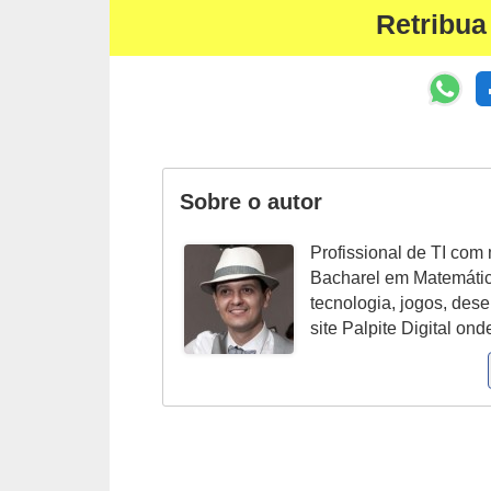
Retribua
a
e
i
n
t
e
Sobre o autor
r
Profissional de TI com 
n
Bacharel em Matemáti
e
tecnologia, jogos, des
t
site Palpite Digital o
E
l
e
t