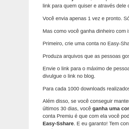
A
link para quem quiser e através dele 
4
Você envia apenas 1 vez e pronto. Só 
G
T
Mas como você ganha dinheiro com 
A
Primeiro, crie uma conta no Easy-Sha
S
Produza arquivos que as pessoas gos
a
n
Envie o link para o máximo de pessoa
A
divulgue o link no blog.
n
Para cada 1000 downloads realizados
d
r
Além disso, se você conseguir mant
e
últimos 30 dias, você
ganha uma co
conta Premiu é que com ela você po
a
Easy-Sshare
. E eu garanto! Tem con
s