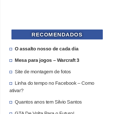
n
h
e
D
RECOMENDADOS
i
n
O assalto nosso de cada dia
h
Mesa para jogos – Warcraft 3
e
i
Site de montagem de fotos
r
Linha do tempo no Facebook – Como
o
ativar?
G
e
Quantos anos tem Silvio Santos
r
GTA De Volta Para o Futuro!