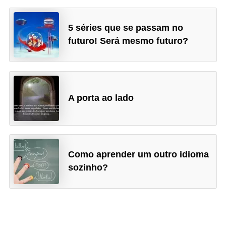
a
e
5 séries que se passam no
futuro! Será mesmo futuro?
i
n
t
e
A porta ao lado
r
n
e
t
Como aprender um outro idioma
sozinho?
E
l
e
t