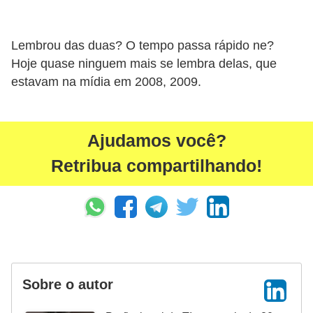
a
n
A
Lembrou das duas? O tempo passa rápido ne?
n
Hoje quase ninguem mais se lembra delas, que
estavam na mídia em 2008, 2009.
d
r
e
Ajudamos você?
a
Retribua compartilhando!
s
G
T
A
V
Sobre o autor
D
i