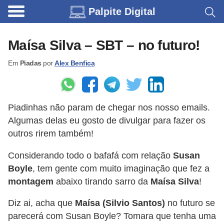
Palpite Digital
C
a
Maísa Silva – SBT – no futuro!
r
Em
Piadas
por
Alex Benfica
r
o
s
Piadinhas não param de chegar nos nosso emails.
C
Algumas delas eu gosto de divulgar para fazer os
ó
outros rirem também!
d
Considerando todo o bafafá com relação
Susan
i
Boyle
, tem gente com muito imaginação que fez a
g
montagem
abaixo tirando sarro da
Maísa Silva
!
o
Diz ai, acha que
Maísa (Silvio Santos)
no futuro se
s
parecerá com Susan Boyle? Tomara que tenha uma
e