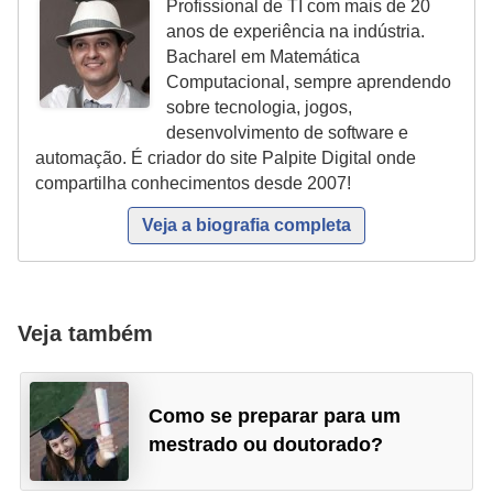
Profissional de TI com mais de 20
c
anos de experiência na indústria.
a
Bacharel em Matemática
Computacional, sempre aprendendo
s
sobre tecnologia, jogos,
d
desenvolvimento de software e
e
automação. É criador do site Palpite Digital onde
compartilha conhecimentos desde 2007!
i
n
Veja a biografia completa
f
o
r
Veja também
m
á
Como se preparar para um
t
mestrado ou doutorado?
i
c