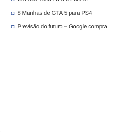
a
l
8 Manhas de GTA 5 para PS4
I
Previsão do futuro – Google compra…
l
u
s
ã
o
d
e
ó
t
i
c
a