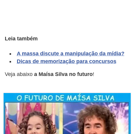
A
4
G
T
Leia também
A
S
A massa discute a manipulação da mídia?
a
Dicas de memorização para concursos
n
Veja abaixo
a Maísa Silva no futuro
!
A
n
d
r
e
a
s