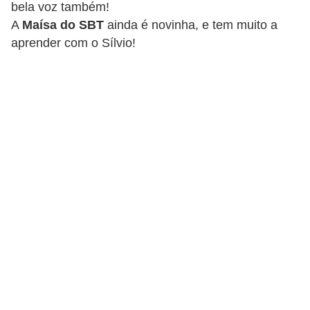
bela voz também!
d
A
Maísa do SBT
ainda é novinha, e tem muito a
i
aprender com o Sílvio!
c
a
s
d
e
j
o
g
o
s
G
T