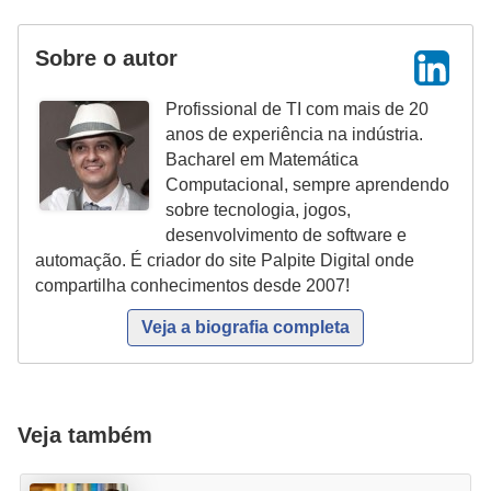
a
Sobre o autor
e
i
Profissional de TI com mais de 20
n
anos de experiência na indústria.
t
Bacharel em Matemática
Computacional, sempre aprendendo
e
sobre tecnologia, jogos,
r
desenvolvimento de software e
n
automação. É criador do site Palpite Digital onde
compartilha conhecimentos desde 2007!
e
t
Veja a biografia completa
E
l
e
Veja também
t