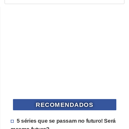
a
l
I
l
u
s
ã
o
d
e
ó
t
RECOMENDADOS
i
c
5 séries que se passam no futuro! Será
a