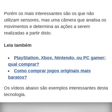
A
4
Porém os mais interessantes são os que não
G
utilizam sensores, mas uma câmera que analisa os
T
movimentos e determina as ações a serem
realizadas a partir disto.
A
S
Leia também
a
n
PlayStation, Xbox, Nintendo, ou PC gamer:
A
qual comprar?
Como comprar jogos originais mais
n
baratos?
d
r
Os vídeos abaixo são exemplos interessantes desta
e
tecnologia.
a
s