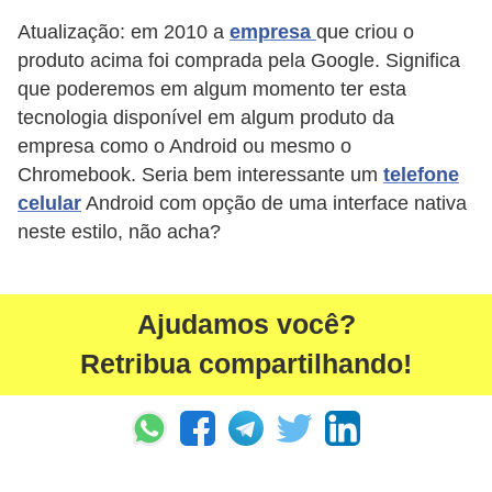
c
Atualização: em 2010 a
empresa
que criou o
a
produto acima foi comprada pela Google. Significa
que poderemos em algum momento ter esta
s
tecnologia disponível em algum produto da
d
empresa como o Android ou mesmo o
e
Chromebook. Seria bem interessante um
telefone
i
celular
Android com opção de uma interface nativa
n
neste estilo, não acha?
f
o
r
Ajudamos você?
m
Retribua compartilhando!
á
t
i
c