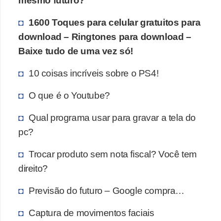
mesmo futuro?
P
1600 Toques para celular gratuitos para
i
download – Ringtones para download –
a
Baixe tudo de uma vez só!
d
10 coisas incríveis sobre o PS4!
a
s
O que é o Youtube?
P
Qual programa usar para gravar a tela do
r
pc?
o
Trocar produto sem nota fiscal? Você tem
d
direito?
u
t
Previsão do futuro – Google compra…
i
Captura de movimentos faciais
v