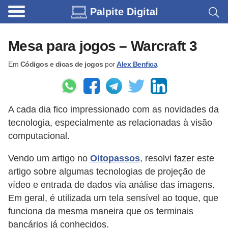
Palpite Digital
C
a
Mesa para jogos – Warcraft 3
r
Em
Códigos e dicas de jogos
por
Alex Benfica
r
o
s
A cada dia fico impressionado com as novidades da
C
tecnologia, especialmente as relacionadas à visão
ó
computacional.
d
Vendo um artigo no
Oitopassos
, resolvi fazer este
i
artigo sobre algumas tecnologias de projeção de
g
vídeo e entrada de dados via análise das imagens.
o
Em geral, é utilizada um tela sensível ao toque, que
s
funciona da mesma maneira que os terminais
bancários já conhecidos.
e