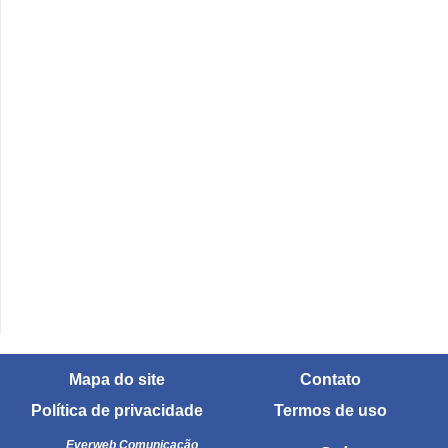
i
d
a
d
e
e
o
r
g
a
n
i
z
Mapa do site
Contato
a
Política de privacidade
Termos de uso
ç
Everweb Comunicação