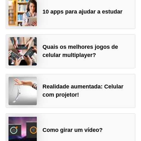
r
ô
10 apps para ajudar a estudar
n
i
c
Quais os melhores jogos de
a
celular multiplayer?
F
u
t
Realidade aumentada: Celular
e
com projetor!
b
o
l
Como girar um vídeo?
G
a