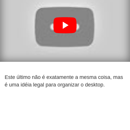
C
a
r
r
o
s
p
a
Este último não é exatamente a mesma coisa, mas
r
é uma idéia legal para organizar o desktop.
a
G
T
A
S