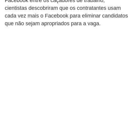
Facebook entre os caçadores de trabalho,
d
cientistas descobriram que os contratantes usam
cada vez mais o Facebook para eliminar candidatos
i
que não sejam apropriados para a vaga.
c
a
s
d
e
j
o
g
o
s
G
T