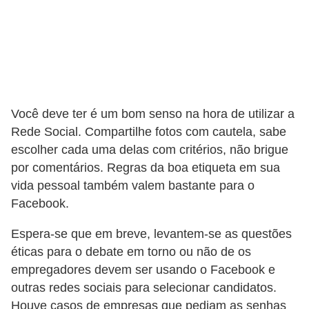
a
e
i
n
t
Você deve ter é um bom senso na hora de utilizar a
e
Rede Social. Compartilhe fotos com cautela, sabe
r
escolher cada uma delas com critérios, não brigue
n
por comentários. Regras da boa etiqueta em sua
e
vida pessoal também valem bastante para o
t
Facebook.
E
Espera-se que em breve, levantem-se as questões
l
éticas para o debate em torno ou não de os
empregadores devem ser usando o Facebook e
e
outras redes sociais para selecionar candidatos.
t
Houve casos de empresas que pediam as senhas