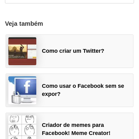
P
i
Veja também
a
d
a
Como criar um Twitter?
s
P
r
Como usar o Facebook sem se
o
expor?
d
u
t
i
Criador de memes para
Facebook! Meme Creator!
v