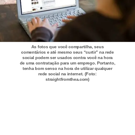
c
a
s
d
e
As fotos que você compartilha, seus
i
comentários e até mesmo seus “curtir” na rede
social podem ser usados contra você na hora
n
de uma contratação para um emprego. Portanto,
tenha bom senso na hora de utilizar qualquer
f
rede social na internet. (Foto:
o
straightfromthea.com)
r
m
á
t
i
c