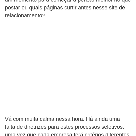
postar ou quais páginas curtir antes nesse site de
C
relacionamento?
a
r
r
o
s
p
a
r
a
G
T
A
Vá com muita calma nessa hora. Há ainda uma
S
falta de diretrizes para estes processos seletivos,
uma vez que cada empresa terá critérios diferentes