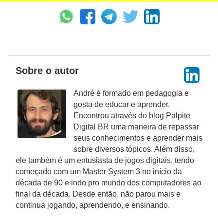
a
l
I
l
u
Sobre o autor
s
André é formado em pedagogia e
ã
gosta de educar e aprender.
o
Encontrou através do blog Palpite
d
Digital BR uma maneira de repassar
seus conhecimentos e aprender mais
e
sobre diversos tópicos. Além disso,
ó
ele também é um entusiasta de jogos digitais, tendo
t
começado com um Master System 3 no início da
década de 90 e indo pro mundo dos computadores ao
i
final da década. Desde então, não parou mais e
c
continua jogando, aprendendo, e ensinando.
a