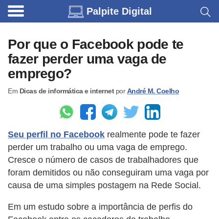
Palpite Digital
C
a
Por que o Facebook pode te
r
fazer perder uma vaga de
r
emprego?
o
Em
Dicas de informática e internet
por
André M. Coelho
s
C
ó
Seu perfil no Facebook
realmente pode te fazer
d
perder um trabalho ou uma vaga de emprego.
i
Cresce o número de casos de trabalhadores que
g
foram demitidos ou não conseguiram uma vaga por
causa de uma simples postagem na Rede Social.
o
s
Em um estudo sobre a importância de perfis do
e