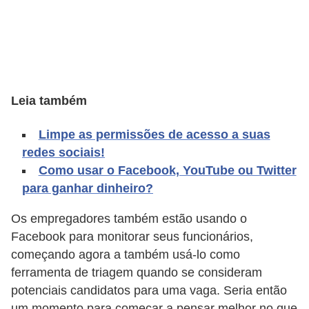
A
4
G
T
A
Leia também
S
Limpe as permissões de acesso a suas
a
redes sociais!
n
Como usar o Facebook, YouTube ou Twitter
A
para ganhar dinheiro?
n
d
Os empregadores também estão usando o
Facebook para monitorar seus funcionários,
r
começando agora a também usá-lo como
e
ferramenta de triagem quando se consideram
a
potenciais candidatos para uma vaga. Seria então
s
um momento para começar a pensar melhor no que