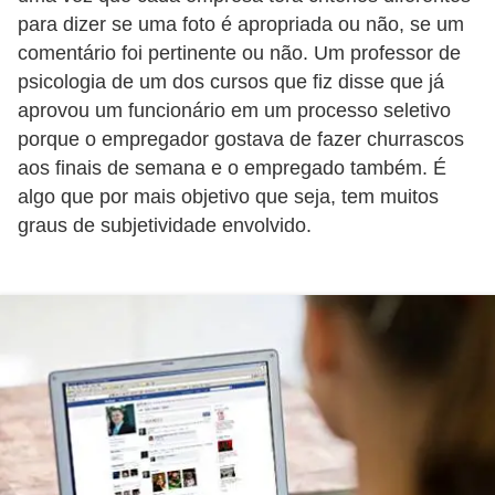
a
para dizer se uma foto é apropriada ou não, se um
n
comentário foi pertinente ou não. Um professor de
A
psicologia de um dos cursos que fiz disse que já
n
aprovou um funcionário em um processo seletivo
d
porque o empregador gostava de fazer churrascos
r
aos finais de semana e o empregado também. É
algo que por mais objetivo que seja, tem muitos
e
graus de subjetividade envolvido.
a
s
G
T
A
V
D
i