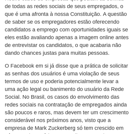
r
de todas as redes sociais de seus empregados, o
ô
que é uma afronta à nossa Constituição. A questão
n
de saber se os empregadores estão oferecendo
i
candidatos a emprego com oportunidades iguais se
eles estão avaliando apenas a imagem online antes
c
de entrevistar os candidatos, o que acabaria não
a
dando chances justas para muitas pessoas.
F
O Facebook em si já disse que a prática de solicitar
u
as senhas dos usuários é uma violação de seus
t
termos de uso e poderia potencialmente levar a
e
uma ação legal ou banimento do usuário da Rede
b
Social. No Brasil, os casos do envolvimento das
o
redes sociais na contratação de empregados ainda
l
são poucos e raros, mas devem ter um crescimento
considerável nos próximos anos, visto que a
G
empresa de Mark Zuckerberg só tem crescido em
a