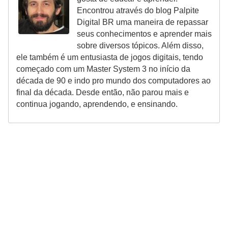
Encontrou através do blog Palpite
P
Digital BR uma maneira de repassar
i
seus conhecimentos e aprender mais
sobre diversos tópicos. Além disso,
a
ele também é um entusiasta de jogos digitais, tendo
d
começado com um Master System 3 no início da
a
década de 90 e indo pro mundo dos computadores ao
s
final da década. Desde então, não parou mais e
continua jogando, aprendendo, e ensinando.
P
r
o
d
u
t
i
v