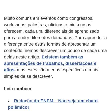
A
4
Muito comuns em eventos como congressos,
G
workshops, palestras, oficinas e mini-cursos
T
oferecem, cada um, diferenciais de aprendizado
A
para atender diferentes demandas. Para aprender a
S
diferença entre estas formas de apresentar um
a
conteúdo, iremos descrever um pouco de cada uma
n
delas neste artigo.
Existem também as
A
apresentações de trabalhos, dissertações e
afins
, mas estes são menos específicos e mais
n
simples de se descrever.
d
r
Leia também
e
a
Redação do ENEM – Não seja um chato
polêmico!
s