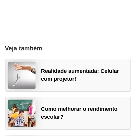
i
d
a
d
e
Veja também
e
o
r
Realidade aumentada: Celular
g
com projetor!
a
n
i
Como melhorar o rendimento
z
escolar?
a
ç