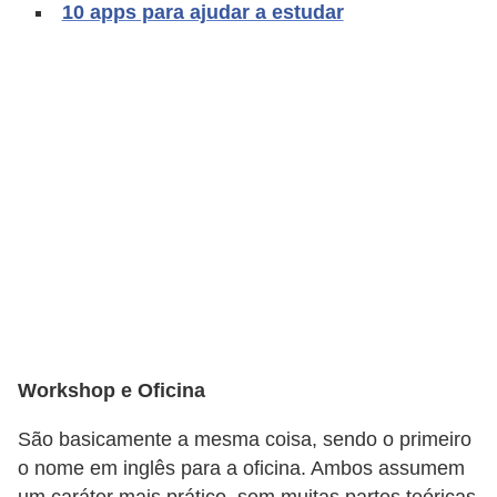
10 apps para ajudar a estudar
C
a
r
r
o
s
p
a
r
a
G
Workshop e Oficina
T
A
São basicamente a mesma coisa, sendo o primeiro
S
o nome em inglês para a oficina. Ambos assumem
um caráter mais prático, sem muitas partes teóricas