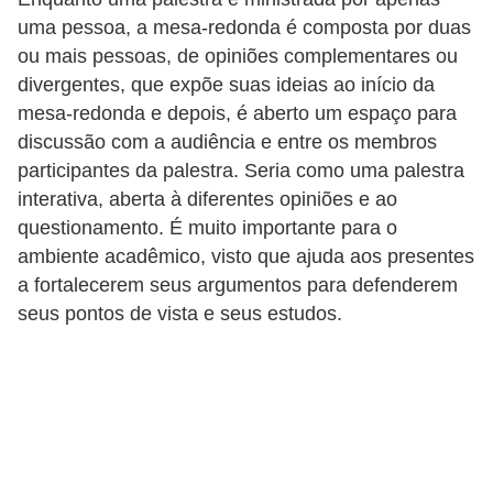
r
uma pessoa, a mesa-redonda é composta por duas
ô
ou mais pessoas, de opiniões complementares ou
n
divergentes, que expõe suas ideias ao início da
i
mesa-redonda e depois, é aberto um espaço para
c
discussão com a audiência e entre os membros
participantes da palestra. Seria como uma palestra
a
interativa, aberta à diferentes opiniões e ao
F
questionamento. É muito importante para o
u
ambiente acadêmico, visto que ajuda aos presentes
t
a fortalecerem seus argumentos para defenderem
seus pontos de vista e seus estudos.
e
b
o
l
G
a