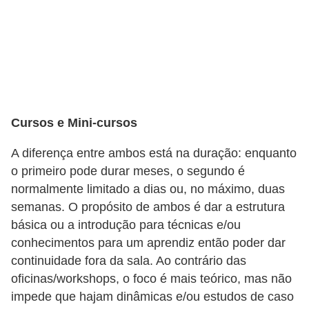
n
h
e
D
i
n
Cursos e Mini-cursos
h
A diferença entre ambos está na duração: enquanto
e
o primeiro pode durar meses, o segundo é
i
normalmente limitado a dias ou, no máximo, duas
r
semanas. O propósito de ambos é dar a estrutura
básica ou a introdução para técnicas e/ou
o
conhecimentos para um aprendiz então poder dar
G
continuidade fora da sala. Ao contrário das
e
oficinas/workshops, o foco é mais teórico, mas não
r
impede que hajam dinâmicas e/ou estudos de caso