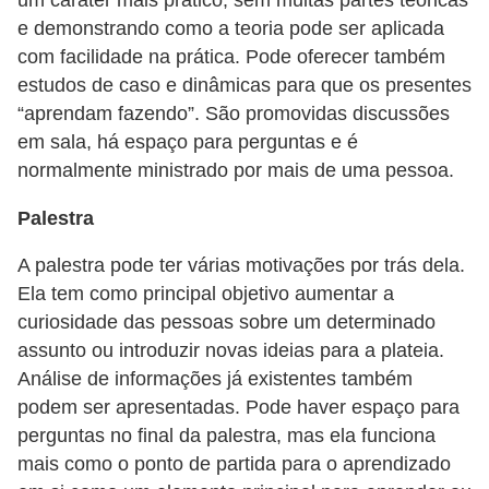
a
e demonstrando como a teoria pode ser aplicada
n
com facilidade na prática. Pode oferecer também
A
estudos de caso e dinâmicas para que os presentes
n
“aprendam fazendo”. São promovidas discussões
d
em sala, há espaço para perguntas e é
r
normalmente ministrado por mais de uma pessoa.
e
Palestra
a
s
A palestra pode ter várias motivações por trás dela.
Ela tem como principal objetivo aumentar a
G
curiosidade das pessoas sobre um determinado
T
assunto ou introduzir novas ideias para a plateia.
A
Análise de informações já existentes também
V
podem ser apresentadas. Pode haver espaço para
perguntas no final da palestra, mas ela funciona
D
mais como o ponto de partida para o aprendizado
i