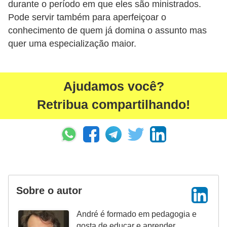
durante o período em que eles são ministrados.
a
Pode servir também para aperfeiçoar o
l
conhecimento de quem já domina o assunto mas
I
quer uma especialização maior.
l
u
Ajudamos você?
s
ã
Retribua compartilhando!
o
d
e
ó
t
Sobre o autor
i
c
André é formado em pedagogia e
a
gosta de educar e aprender.