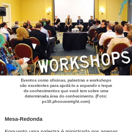
a
e
i
n
t
e
r
n
e
Eventos como oficinas, palestras e workshops
são excelentes para ajudá-lo a expandir o leque
t
de conhecimentos que você tem sobre uma
determinada área do conhecimento. (Foto:
E
pc10.phocuswright.com)
l
e
Mesa-Redonda
t
Enquanto uma palestra é ministrada por apenas