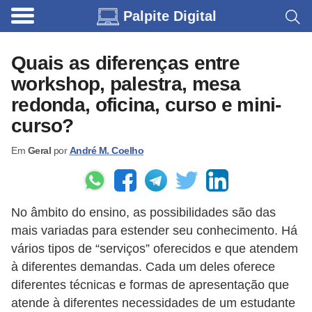
Palpite Digital
C
a
Quais as diferenças entre
r
workshop, palestra, mesa
r
redonda, oficina, curso e mini-
o
curso?
s
Em
Geral
por
André M. Coelho
C
ó
d
No âmbito do ensino, as possibilidades são das
i
mais variadas para estender seu conhecimento. Há
g
vários tipos de “serviços” oferecidos e que atendem
o
à diferentes demandas. Cada um deles oferece
diferentes técnicas e formas de apresentação que
s
atende à diferentes necessidades de um estudante
e