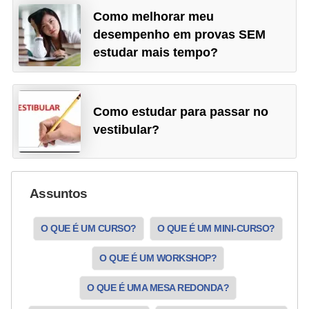
ã
Como melhorar meu
o
desempenho em provas SEM
estudar mais tempo?
V
í
d
Como estudar para passar no
e
vestibular?
o
s
e
Assuntos
T
V
O QUE É UM CURSO?
O QUE É UM MINI-CURSO?
O QUE É UM WORKSHOP?
O QUE É UMA MESA REDONDA?