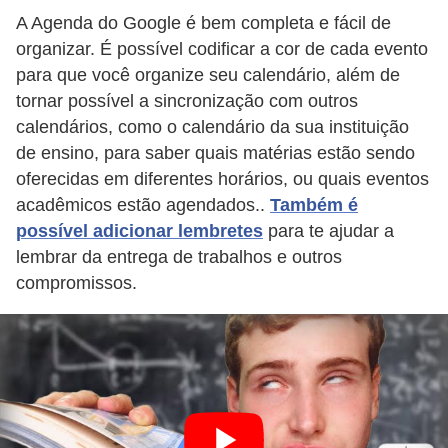
i
A Agenda do Google é bem completa e fácil de
d
organizar. É possível codificar a cor de cada evento
a
para que você organize seu calendário, além de
tornar possível a sincronização com outros
d
calendários, como o calendário da sua instituição
e
de ensino, para saber quais matérias estão sendo
e
oferecidas em diferentes horários, ou quais eventos
o
acadêmicos estão agendados..
Também é
r
possível adicionar lembretes
para te ajudar a
g
lembrar da entrega de trabalhos e outros
compromissos.
a
n
i
z
a
ç