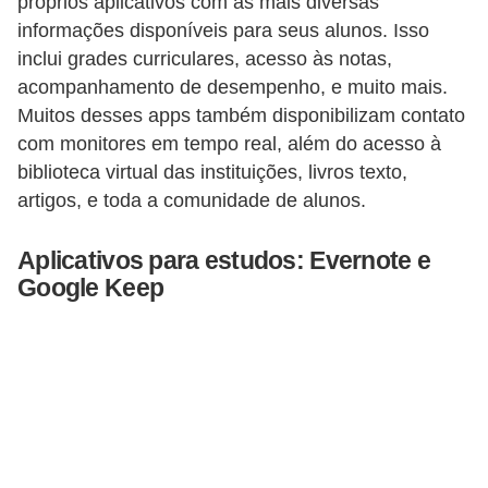
próprios aplicativos com as mais diversas
a
informações disponíveis para seus alunos. Isso
l
inclui grades curriculares, acesso às notas,
I
acompanhamento de desempenho, e muito mais.
Muitos desses apps também disponibilizam contato
l
com monitores em tempo real, além do acesso à
u
biblioteca virtual das instituições, livros texto,
s
artigos, e toda a comunidade de alunos.
ã
o
Aplicativos para estudos: Evernote e
d
Google Keep
e
ó
t
i
c
a