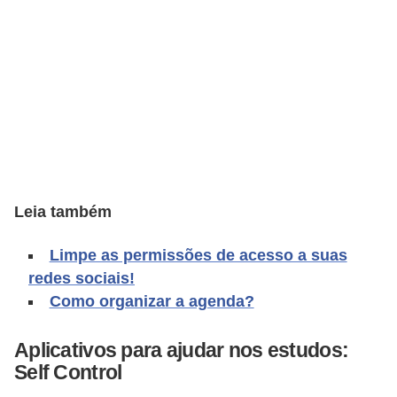
A
4
G
T
A
S
a
n
Leia também
A
n
Limpe as permissões de acesso a suas
redes sociais!
d
Como organizar a agenda?
r
e
Aplicativos para ajudar nos estudos:
a
Self Control
s