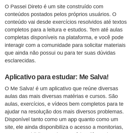
O Passei Direto é um site construído com
a
conteúdos postados pelos próprios usuários. O
e
conteúdo vai desde exercícios resolvidos até textos
i
completos para a leitura e estudos. Tem até aulas
n
completas disponíveis na plataforma, e você pode
t
interagir com a comunidade para solicitar materiais
e
que ainda não possui ou para ter suas dúvidas
r
esclarecidas.
n
Aplicativo para estudar: Me Salva!
e
t
O Me Salva! é um aplicativo que reúne diversas
aulas das mais diversas matérias e cursos. São
E
aulas, exercícios, e vídeos bem completos para te
l
ajudar na resolução dos mais diversos problemas.
e
Disponível tanto como um app quanto como um
t
site, ele ainda disponibiliza o acesso a monitorias,