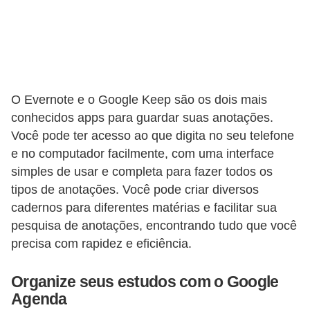
P
i
a
d
O Evernote e o Google Keep são os dois mais
a
conhecidos apps para guardar suas anotações.
s
Você pode ter acesso ao que digita no seu telefone
P
e no computador facilmente, com uma interface
simples de usar e completa para fazer todos os
r
tipos de anotações. Você pode criar diversos
o
cadernos para diferentes matérias e facilitar sua
d
pesquisa de anotações, encontrando tudo que você
u
precisa com rapidez e eficiência.
t
i
Organize seus estudos com o Google
Agenda
v