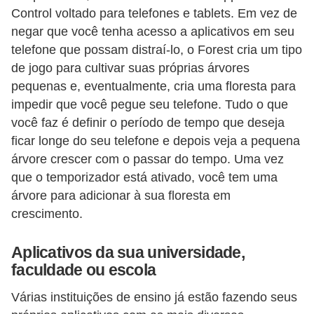
Control voltado para telefones e tablets. Em vez de
n
negar que você tenha acesso a aplicativos em seu
h
telefone que possam distraí-lo, o Forest cria um tipo
e
de jogo para cultivar suas próprias árvores
D
pequenas e, eventualmente, cria uma floresta para
i
impedir que você pegue seu telefone. Tudo o que
você faz é definir o período de tempo que deseja
n
ficar longe do seu telefone e depois veja a pequena
h
árvore crescer com o passar do tempo. Uma vez
e
que o temporizador está ativado, você tem uma
i
árvore para adicionar à sua floresta em
r
crescimento.
o
Aplicativos da sua universidade,
G
faculdade ou escola
e
Várias instituições de ensino já estão fazendo seus
r