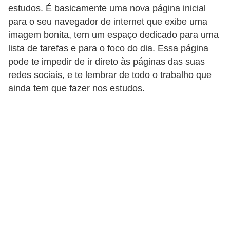
estudos. É basicamente uma nova página inicial
d
para o seu navegador de internet que exibe uma
i
imagem bonita, tem um espaço dedicado para uma
c
lista de tarefas e para o foco do dia. Essa página
a
pode te impedir de ir direto às páginas das suas
s
redes sociais, e te lembrar de todo o trabalho que
ainda tem que fazer nos estudos.
d
e
j
o
g
o
s
G
T