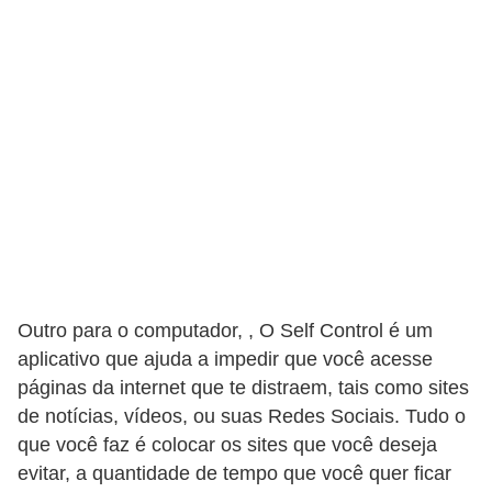
C
a
r
r
o
s
p
a
r
a
Outro para o computador, , O Self Control é um
aplicativo que ajuda a impedir que você acesse
G
páginas da internet que te distraem, tais como sites
T
de notícias, vídeos, ou suas Redes Sociais. Tudo o
A
que você faz é colocar os sites que você deseja
S
evitar, a quantidade de tempo que você quer ficar