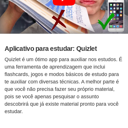
ã
o
V
í
d
Aplicativo para estudar: Quizlet
e
o
Quizlet é um ótimo app para auxiliar nos estudos. É
uma ferramenta de aprendizagem que inclui
s
flashcards, jogos e modos básicos de estudo para
e
te auxiliar com diversas técnicas. A melhor parte é
T
que você não precisa fazer seu próprio material,
V
pois se você apenas pesquisar o assunto
descobrirá que já existe material pronto para você
estudar.