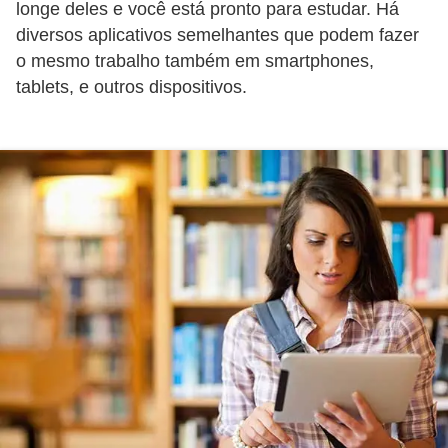
a
longe deles e você está pronto para estudar. Há
n
diversos aplicativos semelhantes que podem fazer
A
o mesmo trabalho também em smartphones,
tablets, e outros dispositivos.
n
d
r
e
a
s
G
T
A
V
D
i