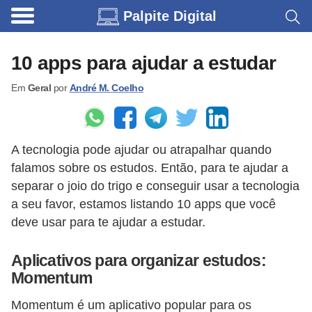
Palpite Digital
C
a
10 apps para ajudar a estudar
r
Em
Geral
por
André M. Coelho
r
o
s
A tecnologia pode ajudar ou atrapalhar quando
C
falamos sobre os estudos. Então, para te ajudar a
ó
separar o joio do trigo e conseguir usar a tecnologia
d
a seu favor, estamos listando 10 apps que você
deve usar para te ajudar a estudar.
i
g
Aplicativos para organizar estudos:
o
Momentum
s
Momentum é um aplicativo popular para os
e