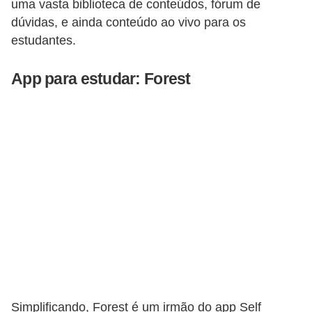
uma vasta biblioteca de conteúdos, fórum de
r
dúvidas, e ainda conteúdo ao vivo para os
ô
estudantes.
n
i
App para estudar: Forest
c
a
F
u
t
e
b
o
l
G
Simplificando, Forest é um irmão do app Self
a