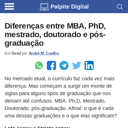
Palpite Digital
C
a
Diferenças entre MBA, PhD,
r
mestrado, doutorado e pós-
r
graduação
o
Em
Geral
por
André M. Coelho
s
C
ó
No mercado atual, o currículo faz cada vez mais
d
diferença. Mas começam a surgir um monte de
i
siglas para alguns tipos de graduação que nos
g
deixam até confusos. MBA, Ph.D, Mestrado,
Doutorado, pós-graduação. Afinal: o que é cada
o
uma dessas graduações e o que elas significam?
s
e