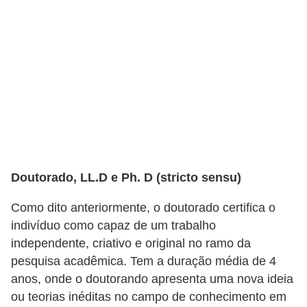
i
d
a
d
e
e
o
r
g
Doutorado, LL.D e Ph. D (stricto sensu)
a
Como dito anteriormente, o doutorado certifica o
n
indivíduo como capaz de um trabalho
i
independente, criativo e original no ramo da
z
pesquisa acadêmica. Tem a duração média de 4
a
anos, onde o doutorando apresenta uma nova ideia
ou teorias inéditas no campo de conhecimento em
ç