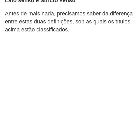
Lato sensu e Stricto sensu
d
Antes de mais nada, precisamos saber da diferença
i
entre estas duas definições, sob as quais os títulos
c
acima estão classificados.
a
s
d
e
j
o
g
o
s
G
T