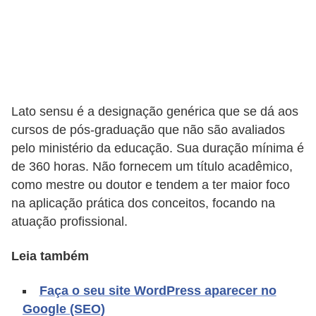
A
4
G
T
A
Lato sensu é a designação genérica que se dá aos
S
cursos de pós-graduação que não são avaliados
a
pelo ministério da educação. Sua duração mínima é
n
de 360 horas. Não fornecem um título acadêmico,
A
como mestre ou doutor e tendem a ter maior foco
n
na aplicação prática dos conceitos, focando na
atuação profissional.
d
r
Leia também
e
a
Faça o seu site WordPress aparecer no
s
Google (SEO)