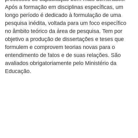
c
Após a formação em disciplinas específicas, um
longo período é dedicado à formulação de uma
a
pesquisa inédita, voltada para um foco específico
s
no âmbito teórico da área de pesquisa. Tem por
d
objetivo a produção de dissertações e teses que
e
formulem e comprovem teorias novas para o
i
entendimento de fatos e de suas relações. São
n
avaliados obrigatoriamente pelo Ministério da
Educação.
f
o
r
m
á
t
i
c