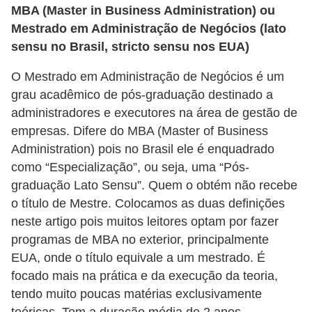
r
MBA (Master in Business Administration) ou
ô
Mestrado em Administração de Negócios (lato
n
sensu no Brasil, stricto sensu nos EUA)
i
O Mestrado em Administração de Negócios é um
c
grau acadêmico de pós-graduação destinado a
a
administradores e executores na área de gestão de
empresas. Difere do MBA (Master of Business
F
Administration) pois no Brasil ele é enquadrado
u
como “Especialização”, ou seja, uma “Pós-
t
graduação Lato Sensu”. Quem o obtém não recebe
e
o título de Mestre. Colocamos as duas definições
b
neste artigo pois muitos leitores optam por fazer
programas de MBA no exterior, principalmente
o
EUA, onde o título equivale a um mestrado. É
l
focado mais na prática e da execução da teoria,
G
tendo muito poucas matérias exclusivamente
a