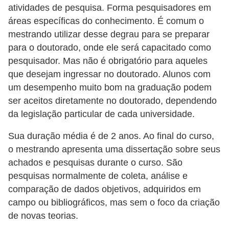
a
atividades de pesquisa. Forma pesquisadores em
l
áreas específicas do conhecimento. É comum o
mestrando utilizar desse degrau para se preparar
I
para o doutorado, onde ele será capacitado como
l
pesquisador. Mas não é obrigatório para aqueles
u
que desejam ingressar no doutorado. Alunos com
s
um desempenho muito bom na graduação podem
ser aceitos diretamente no doutorado, dependendo
ã
da legislação particular de cada universidade.
o
d
Sua duração média é de 2 anos. Ao final do curso,
e
o mestrando apresenta uma dissertação sobre seus
achados e pesquisas durante o curso. São
ó
pesquisas normalmente de coleta, análise e
t
comparação de dados objetivos, adquiridos em
i
campo ou bibliográficos, mas sem o foco da criação
c
de novas teorias.
a