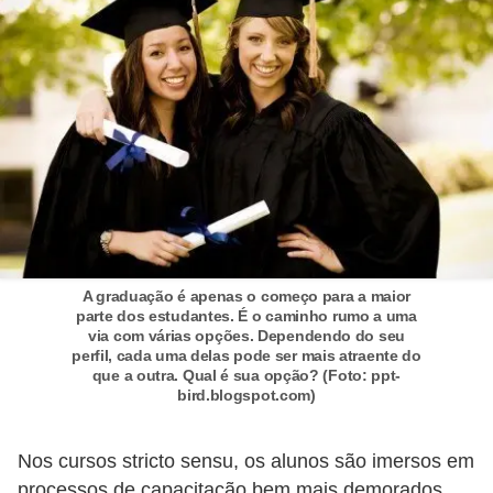
a
n
A
n
d
r
e
a
s
A graduação é apenas o começo para a maior
G
parte dos estudantes. É o caminho rumo a uma
via com várias opções. Dependendo do seu
T
perfil, cada uma delas pode ser mais atraente do
A
que a outra. Qual é sua opção? (Foto: ppt-
bird.blogspot.com)
V
D
Nos cursos stricto sensu, os alunos são imersos em
i
processos de capacitação bem mais demorados.