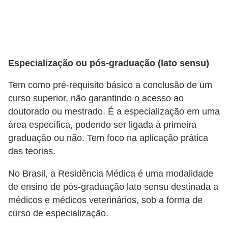
a
e
i
n
Especialização ou pós-graduação (lato sensu)
t
Tem como pré-requisito básico a conclusão de um
e
curso superior, não garantindo o acesso ao
r
doutorado ou mestrado. É a especialização em uma
n
área específica, podendo ser ligada à primeira
e
graduação ou não. Tem foco na aplicação prática
t
das teorias.
E
No Brasil, a Residência Médica é uma modalidade
l
de ensino de pós-graduação lato sensu destinada a
médicos e médicos veterinários, sob a forma de
e
curso de especialização.
t