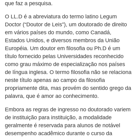
que faz a pesquisa.
ã
o
O LL.D é a abreviatura do termo latino Legum
Doctor (“Doutor de Leis”), um doutorado de direito
V
em vários países do mundo, como Canadá,
í
Estados Unidos, e diversos membros da União
d
Européia. Um doutor em filosofia ou Ph.D é um
e
título fornecido pelas Universidades reconhecido
o
como grau máximo de especialização nos países
s
de língua inglesa. O termo filosofia não se relaciona
neste título apenas ao campo da filosofia
e
propriamente dita, mas provém do sentido grego da
T
palavra, que é amor ao conhecimento.
V
Embora as regras de ingresso no doutorado variem
de instituição para instituição, a modalidade
geralmente é reservada para alunos de notável
desempenho acadêmico durante o curso da