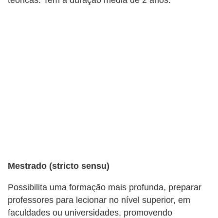
teóricas. Tem a duração média de 2 anos.
n
h
e
D
i
n
h
e
i
r
o
Mestrado (stricto sensu)
G
Possibilita uma formação mais profunda, preparar
e
professores para lecionar no nível superior, em
r
faculdades ou universidades, promovendo