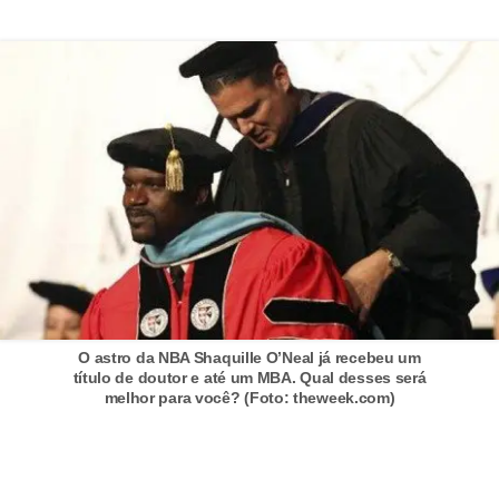
P
i
a
d
a
s
P
r
o
d
O astro da NBA Shaquille O’Neal já recebeu um
título de doutor e até um MBA. Qual desses será
u
melhor para você? (Foto: theweek.com)
t
i
v