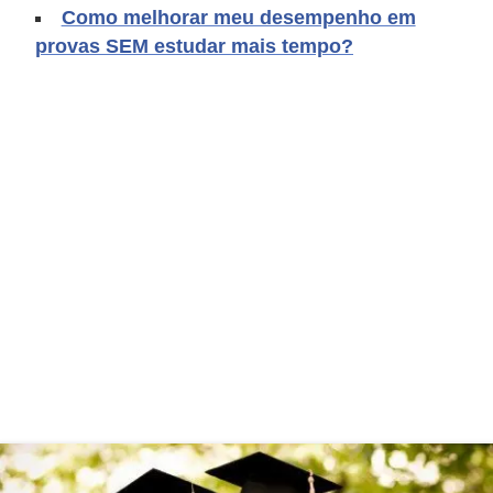
Como melhorar meu desempenho em
C
provas SEM estudar mais tempo?
a
r
r
o
s
p
a
r
a
G
T
A
S