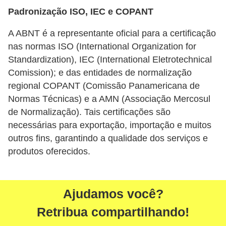
Padronização ISO, IEC e COPANT
P
i
A ABNT é a representante oficial para a certificação
a
nas normas ISO (International Organization for
Standardization), IEC (International Eletrotechnical
d
Comission); e das entidades de normalização
a
regional COPANT (Comissão Panamericana de
s
Normas Técnicas) e a AMN (Associação Mercosul
P
de Normalização). Tais certificações são
necessárias para exportação, importação e muitos
r
outros fins, garantindo a qualidade dos serviços e
o
produtos oferecidos.
d
u
t
Ajudamos você?
i
Retribua compartilhando!
v