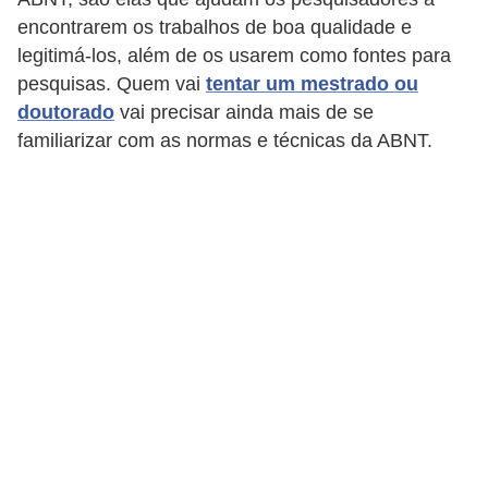
a
encontrarem os trabalhos de boa qualidade e
l
legitimá-los, além de os usarem como fontes para
pesquisas. Quem vai
tentar um mestrado ou
I
doutorado
vai precisar ainda mais de se
l
familiarizar com as normas e técnicas da ABNT.
u
s
ã
o
d
e
ó
t
i
c
a