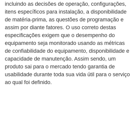
incluindo as decisões de operação, configurações,
c
itens específicos para instalação, a disponibilidade
a
de matéria-prima, as questões de programação e
s
assim por diante fatores. O uso correto destas
d
especificações exigem que o desempenho do
e
equipamento seja monitorado usando as métricas
de confiabilidade do equipamento, disponibilidade e
i
capacidade de manutenção. Assim sendo, um
n
produto sai para o mercado tendo garantia de
f
usabilidade durante toda sua vida útil para o serviço
o
ao qual foi definido.
r
m
á
t
i
c