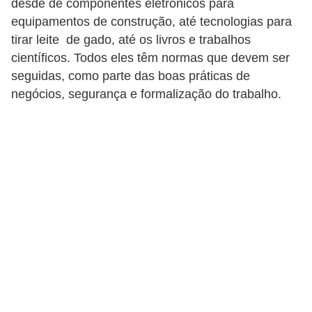
desde de componentes eletrônicos para
d
equipamentos de construção, até tecnologias para
i
tirar leite de gado, até os livros e trabalhos
científicos. Todos eles têm normas que devem ser
c
seguidas, como parte das boas práticas de
a
negócios, segurança e formalização do trabalho.
s
d
e
j
o
g
o
s
G
T