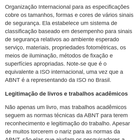
Organização Internacional para as especificações
n
cobre os tamanhos, formas e cores de vários sinais
h
de segurança. Ela estabelece um sistema de
e
classificação baseado em desempenho para sinais
D
de segurança relativos ao ambiente esperado
i
serviço, materiais, propriedades fotométricas, os
n
meios de iluminação, métodos de fixação e
superfícies apropriadas. Note-se que é o
h
equivalente a ISO internacional, uma vez que a
e
ABNT é a representando da ISO no Brasil.
i
r
Legitimação de livros e trabalhos acadêmicos
o
Não apenas um livro, mas trabalhos acadêmicos
G
seguem as normas técnicas da ABNT para terem
reconhecimento e legitimação do trabalho. Apesar
e
de muitos torcerem o nariz para as normas da
r
ABNT, são elas que ajudam os pesquisadores a