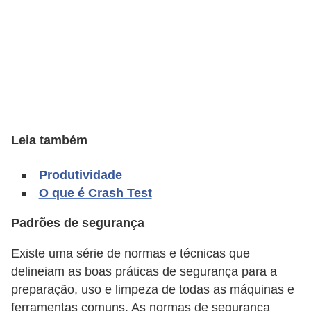
A
4
G
T
A
S
a
Leia também
n
Produtividade
A
O que é Crash Test
n
d
Padrões de segurança
r
Existe uma série de normas e técnicas que
e
delineiam as boas práticas de segurança para a
a
preparação, uso e limpeza de todas as máquinas e
s
ferramentas comuns. As normas de segurança