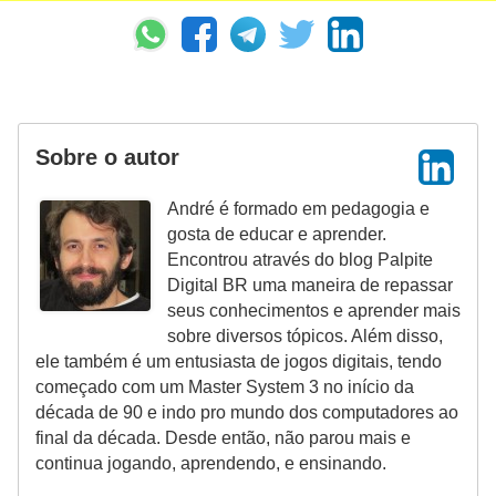
i
d
a
d
e
Sobre o autor
e
André é formado em pedagogia e
o
gosta de educar e aprender.
r
Encontrou através do blog Palpite
g
Digital BR uma maneira de repassar
seus conhecimentos e aprender mais
a
sobre diversos tópicos. Além disso,
n
ele também é um entusiasta de jogos digitais, tendo
i
começado com um Master System 3 no início da
z
década de 90 e indo pro mundo dos computadores ao
final da década. Desde então, não parou mais e
a
continua jogando, aprendendo, e ensinando.
ç