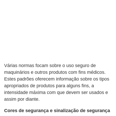
r
ô
n
i
c
a
F
u
Várias normas focam sobre o uso seguro de
t
maquinários e outros produtos com fins médicos.
e
Estes padrões oferecem informação sobre os tipos
b
apropriados de produtos para alguns fins, a
o
intensidade máxima com que devem ser usados e
l
assim por diante.
G
Cores de segurança e sinalização de segurança
a