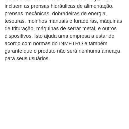
incluem as prensas hidráulicas de alimentação,
C
prensas mecânicas, dobradeiras de energia,
a
tesouras, moinhos manuais e furadeiras, máquinas
r
de trituração, máquinas de serrar metal, e outros
r
dispositivos. Isto ajuda uma empresa a estar de
o
acordo com normas do INMETRO e também
garante que o produto não será nenhuma ameaça
s
para seus usuários.
p
a
r
a
G
T
A
S