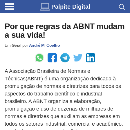
Palpite Digital
C
a
Por que regras da ABNT mudam
r
a sua vida!
r
Em
Geral
por
André M. Coelho
o
s
C
A Associação Brasileira de Normas e
ó
Técnicas(ABNT) é uma organização dedicada à
d
promulgação de normas e diretrizes para todos os
i
aspectos do trabalho científico e industrial
brasileiro. A ABNT organiza a elaboração,
g
promulgação e uso de dezenas de milhares de
o
normas e diretrizes que auxiliam as empresas em
s
todos os setores industrial, comercial e acadêmico,
e