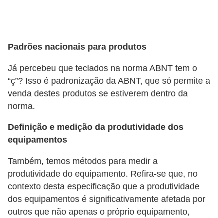
a
n
A
n
Padrões nacionais para produtos
d
Já percebeu que teclados na norma ABNT tem o
r
“ç”? Isso é padronização da ABNT, que só permite a
e
venda destes produtos se estiverem dentro da
a
norma.
s
Definição e medição da produtividade dos
G
equipamentos
T
Também, temos métodos para medir a
A
produtividade do equipamento. Refira-se que, no
V
contexto desta especificação que a produtividade
dos equipamentos é significativamente afetada por
D
outros que não apenas o próprio equipamento,
i