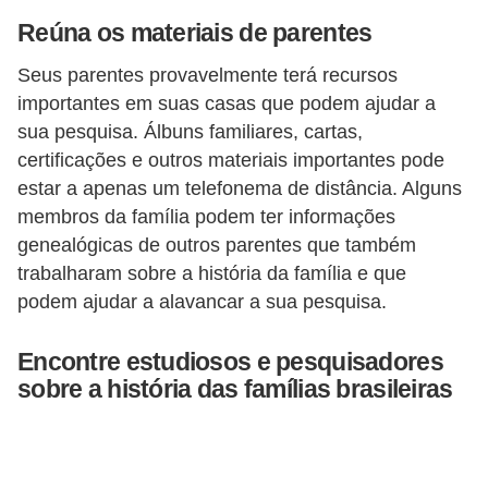
ã
Reúna os materiais de parentes
o
Seus parentes provavelmente terá recursos
V
importantes em suas casas que podem ajudar a
í
sua pesquisa. Álbuns familiares, cartas,
d
certificações e outros materiais importantes pode
estar a apenas um telefonema de distância. Alguns
e
membros da família podem ter informações
o
genealógicas de outros parentes que também
s
trabalharam sobre a história da família e que
e
podem ajudar a alavancar a sua pesquisa.
T
V
Encontre estudiosos e pesquisadores
sobre a história das famílias brasileiras