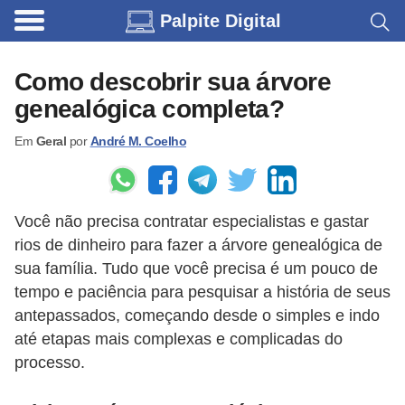
Palpite Digital
C
a
Como descobrir sua árvore
r
genealógica completa?
r
Em
Geral
por
André M. Coelho
o
s
C
Você não precisa contratar especialistas e gastar
ó
rios de dinheiro para fazer a árvore genealógica de
d
sua família. Tudo que você precisa é um pouco de
i
tempo e paciência para pesquisar a história de seus
antepassados, começando desde o simples e indo
g
até etapas mais complexas e complicadas do
o
processo.
s
e