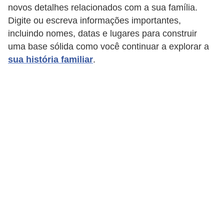
r
novos detalhes relacionados com a sua família.
ô
Digite ou escreva informações importantes,
n
incluindo nomes, datas e lugares para construir
uma base sólida como você continuar a explorar a
i
sua história familiar
.
c
a
F
u
t
e
b
o
l
G
a