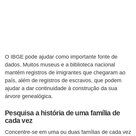
P
i
a
d
a
s
O IBGE pode ajudar como importante fonte de
dados. Muitos museus e a biblioteca nacional
P
mantém registros de imigrantes que chegaram ao
r
país, além de registros de escravos, que podem
o
ajudar a dar continuidade à construção da sua
d
árvore genealógica.
u
Pesquisa a história de uma família de
t
cada vez
i
v
Concentre-se em uma ou duas famílias de cada vez