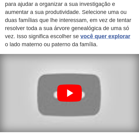
para ajudar a organizar a sua investigação e
i
aumentar a sua produtividade. Selecione uma ou
d
duas famílias que lhe interessam, em vez de tentar
a
resolver toda a sua árvore genealógica de uma só
d
vez. Isso significa escolher se
você quer explorar
e
o lado materno ou paterno da família.
e
o
r
g
a
n
i
z
a
ç