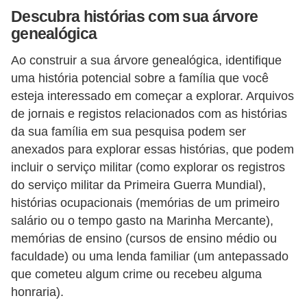
Descubra histórias com sua árvore
n
genealógica
h
e
Ao construir a sua árvore genealógica, identifique
uma história potencial sobre a família que você
D
esteja interessado em começar a explorar. Arquivos
i
de jornais e registos relacionados com as histórias
n
da sua família em sua pesquisa podem ser
h
anexados para explorar essas histórias, que podem
e
incluir o serviço militar (como explorar os registros
i
do serviço militar da Primeira Guerra Mundial),
histórias ocupacionais (memórias de um primeiro
r
salário ou o tempo gasto na Marinha Mercante),
o
memórias de ensino (cursos de ensino médio ou
G
faculdade) ou uma lenda familiar (um antepassado
e
que cometeu algum crime ou recebeu alguma
honraria).
r