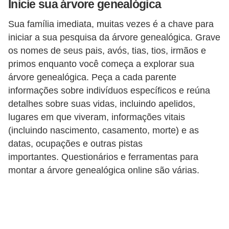
Inicie sua árvore genealógica
d
Sua família imediata, muitas vezes é a chave para
i
iniciar a sua pesquisa da árvore genealógica. Grave
c
os nomes de seus pais, avós, tias, tios, irmãos e
a
primos enquanto você começa a explorar sua
s
árvore genealógica. Peça a cada parente
d
informações sobre indivíduos específicos e reúna
detalhes sobre suas vidas, incluindo apelidos,
e
lugares em que viveram, informações vitais
j
(incluindo nascimento, casamento, morte) e as
o
datas, ocupações e outras pistas
g
importantes. Questionários e ferramentas para
o
montar a árvore genealógica online são várias.
s
G
T