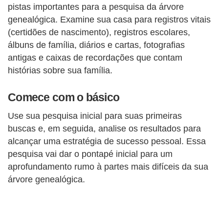
a
pistas importantes para a pesquisa da árvore
n
genealógica. Examine sua casa para registros vitais
A
(certidões de nascimento), registros escolares,
n
álbuns de família, diários e cartas, fotografias
antigas e caixas de recordações que contam
d
histórias sobre sua família.
r
e
Comece com o básico
a
Use sua pesquisa inicial para suas primeiras
s
buscas e, em seguida, analise os resultados para
G
alcançar uma estratégia de sucesso pessoal. Essa
T
pesquisa vai dar o pontapé inicial para um
A
aprofundamento rumo à partes mais difíceis da sua
árvore genealógica.
V
D
i