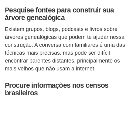
a
Pesquise fontes para construir sua
l
árvore genealógica
I
Existem grupos, blogs, podcasts e livros sobre
l
árvores genealógicas que podem te ajudar nessa
u
construção. A conversa com familiares é uma das
s
técnicas mais precisas, mas pode ser difícil
ã
encontrar parentes distantes, principalmente os
mais velhos que não usam a internet.
o
d
Procure informações nos censos
e
brasileiros
ó
t
i
c
a