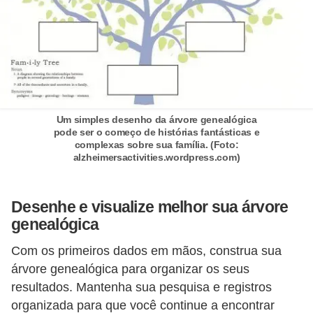
a
e
i
n
t
Um simples desenho da árvore genealógica
e
pode ser o começo de histórias fantásticas e
r
complexas sobre sua família. (Foto:
alzheimersactivities.wordpress.com)
n
e
Desenhe e visualize melhor sua árvore
t
genealógica
E
Com os primeiros dados em mãos, construa sua
l
árvore genealógica para organizar os seus
e
resultados. Mantenha sua pesquisa e registros
t
organizada para que você continue a encontrar