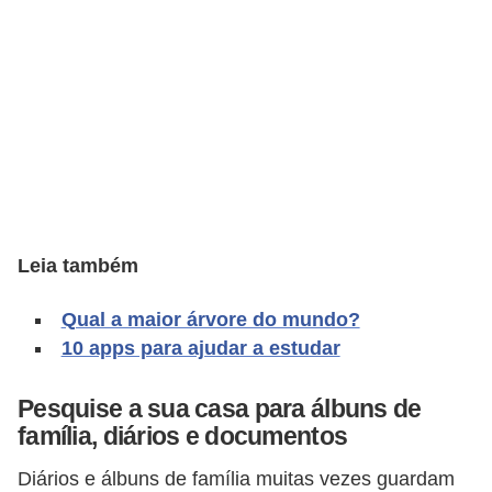
C
a
r
r
o
s
p
a
Leia também
r
Qual a maior árvore do mundo?
a
10 apps para ajudar a estudar
G
T
Pesquise a sua casa para álbuns de
A
família, diários e documentos
S
Diários e álbuns de família muitas vezes guardam