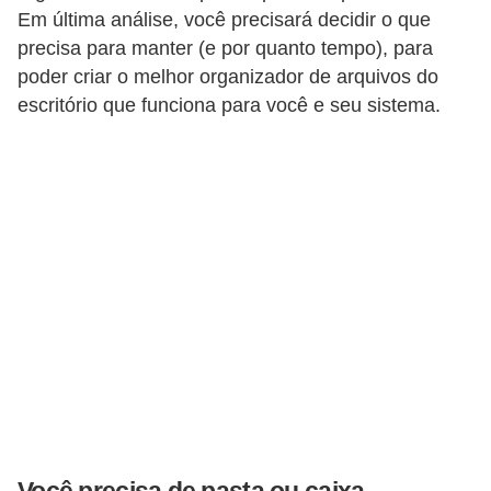
Em última análise, você precisará decidir o que
C
precisa para manter (e por quanto tempo), para
a
poder criar o melhor organizador de arquivos do
r
escritório que funciona para você e seu sistema.
r
o
s
p
a
r
a
G
T
A
S