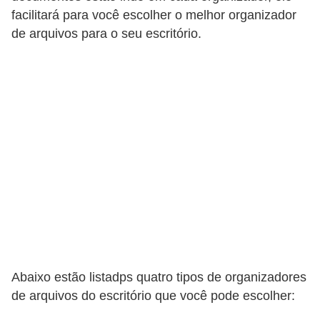
facilitará para você escolher o melhor organizador
c
de arquivos para o seu escritório.
a
s
d
e
i
n
f
o
r
m
á
t
Abaixo estão listadps quatro tipos de organizadores
i
de arquivos do escritório que você pode escolher:
c