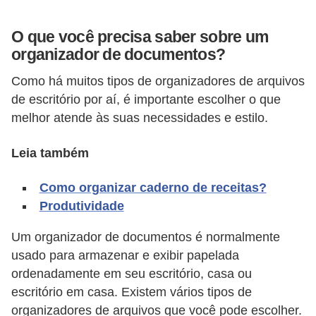
A
4
O que você precisa saber sobre um
organizador de documentos?
G
T
Como há muitos tipos de organizadores de arquivos
A
de escritório por aí, é importante escolher o que
S
melhor atende às suas necessidades e estilo.
a
Leia também
n
A
Como organizar caderno de receitas?
n
Produtividade
d
Um organizador de documentos é normalmente
r
usado para armazenar e exibir papelada
e
ordenadamente em seu escritório, casa ou
a
escritório em casa. Existem vários tipos de
s
organizadores de arquivos que você pode escolher.