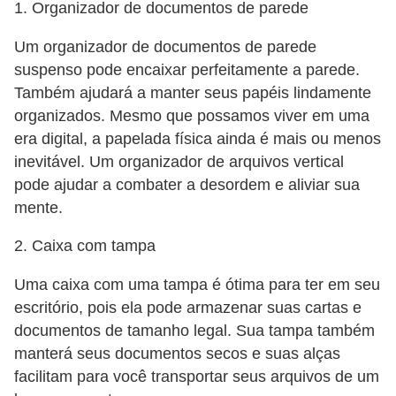
1. Organizador de documentos de parede
a
Um organizador de documentos de parede
e
suspenso pode encaixar perfeitamente a parede.
i
Também ajudará a manter seus papéis lindamente
n
organizados. Mesmo que possamos viver em uma
t
era digital, a papelada física ainda é mais ou menos
e
inevitável. Um organizador de arquivos vertical
r
pode ajudar a combater a desordem e aliviar sua
n
mente.
e
2. Caixa com tampa
t
Uma caixa com uma tampa é ótima para ter em seu
E
escritório, pois ela pode armazenar suas cartas e
l
documentos de tamanho legal. Sua tampa também
e
manterá seus documentos secos e suas alças
t
facilitam para você transportar seus arquivos de um