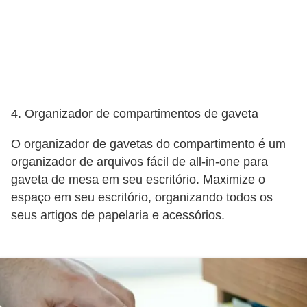
n
h
e
D
i
4. Organizador de compartimentos de gaveta
n
h
O organizador de gavetas do compartimento é um
organizador de arquivos fácil de all-in-one para
e
gaveta de mesa em seu escritório. Maximize o
i
espaço em seu escritório, organizando todos os
r
seus artigos de papelaria e acessórios.
o
G
e
r