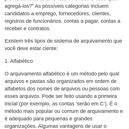
i
agregá-los?” As possíveis categorias incluem
d
candidatos a emprego, fornecedores, clientes,
registros de funcionários, contas a pagar, contas a
a
receber e contratos.
d
e
Existem três tipos de sistema de arquivamento que
e
você deve estar ciente:
o
1. Alfabético
r
g
O arquivamento alfabético é um método pelo qual
arquivos e pastas são organizados em ordem de
a
alfabetos dos nomes de arquivos ou pessoas com
n
esses arquivos. Pode ser feito usando a primeira
i
inicial (por exemplo, as contas ‘serão em C’). É o
z
método mais popular ou comum de arquivamento e
a
é adequado para pequenas e grandes
ç
organizações. Algumas vantagens de usar o