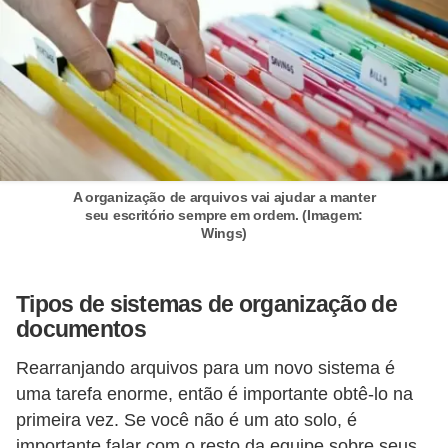
a
l
I
l
u
s
A organização de arquivos vai ajudar a manter
ã
seu escritório sempre em ordem. (Imagem:
o
Wings)
d
e
Tipos de sistemas de organização de
ó
documentos
t
Rearranjando arquivos para um novo sistema é
i
uma tarefa enorme, então é importante obtê-lo na
c
primeira vez. Se você não é um ato solo, é
a
importante falar com o resto da equipe sobre seus