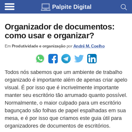
Palpite Digital
C
a
Organizador de documentos:
r
como usar e organizar?
r
Em
Produtividade e organização
por
André M. Coelho
o
s
C
Todos nós sabemos que um ambiente de trabalho
ó
organizado é importante além de apenas criar apelo
d
visual. É por isso que é incrivelmente importante
i
manter seu escritório tão arrumado quanto possível.
Normalmente, o maior culpado para um escritório
g
bagunçado são folhas de papel espalhadas em sua
o
mesa, e é por isso que criamos este guia útil para
s
organizadores de documentos de escritórios.
e