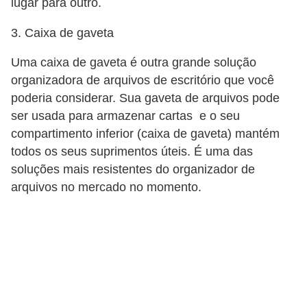
lugar para outro.
r
ô
3. Caixa de gaveta
n
Uma caixa de gaveta é outra grande solução
i
organizadora de arquivos de escritório que você
c
poderia considerar. Sua gaveta de arquivos pode
a
ser usada para armazenar cartas e o seu
compartimento inferior (caixa de gaveta) mantém
F
todos os seus suprimentos úteis. É uma das
u
soluções mais resistentes do organizador de
t
arquivos no mercado no momento.
e
b
o
l
G
a