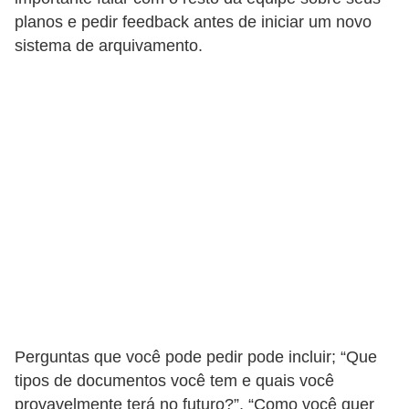
planos e pedir feedback antes de iniciar um novo
P
sistema de arquivamento.
i
a
d
a
s
P
r
o
d
u
t
Perguntas que você pode pedir pode incluir; “Que
i
tipos de documentos você tem e quais você
v
provavelmente terá no futuro?”, “Como você quer