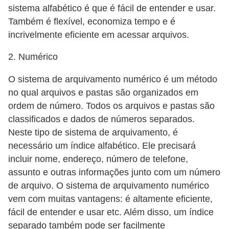
ã
sistema alfabético é que é fácil de entender e usar.
Também é flexível, economiza tempo e é
o
incrivelmente eficiente em acessar arquivos.
V
2. Numérico
í
d
O sistema de arquivamento numérico é um método
e
no qual arquivos e pastas são organizados em
o
ordem de número. Todos os arquivos e pastas são
classificados e dados de números separados.
s
Neste tipo de sistema de arquivamento, é
e
necessário um índice alfabético. Ele precisará
T
incluir nome, endereço, número de telefone,
V
assunto e outras informações junto com um número
de arquivo. O sistema de arquivamento numérico
vem com muitas vantagens: é altamente eficiente,
fácil de entender e usar etc. Além disso, um índice
separado também pode ser facilmente