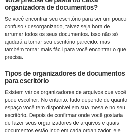
Você precisa de pasta ou caixa
a
organizadora de documentos?
n
A
Se você encontrar seu escritório para ser um pouco
n
confuso / desorganizado, talvez seja hora de
arrumar todos os seus documentos. Isso não só
d
ajudará a tornar seu escritório parecido, mas
r
também tornar mais fácil para você encontrar o que
e
precisa.
a
s
Tipos de organizadores de documentos
para escritório
G
T
Existem vários organizadores de arquivos que você
pode escolher; No entanto, tudo depende de quanto
A
espaço você tem disponível em sua mesa e no seu
V
escritório. Depois de confirmar onde você gostaria
D
de fazer seus organizadores de arquivos e quais
i
documentos estão indo em cada organizador, ele