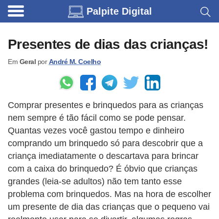
Palpite Digital
C
a
Presentes de dias das crianças!
r
Em
Geral
por
André M. Coelho
r
o
s
Comprar presentes e brinquedos para as crianças
C
nem sempre é tão fácil como se pode pensar.
ó
Quantas vezes você gastou tempo e dinheiro
d
comprando um brinquedo só para descobrir que a
criança imediatamente o descartava para brincar
i
com a caixa do brinquedo? É óbvio que crianças
g
grandes (leia-se adultos) não tem tanto esse
o
problema com brinquedos. Mas na hora de escolher
s
um presente de dia das crianças que o pequeno vai
e