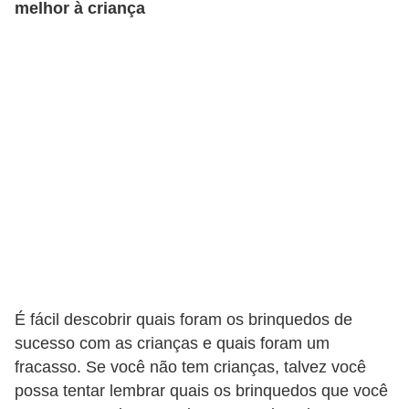
melhor à criança
n
h
e
D
i
n
h
e
i
r
o
É fácil descobrir quais foram os brinquedos de
G
sucesso com as crianças e quais foram um
e
fracasso. Se você não tem crianças, talvez você
r
possa tentar lembrar quais os brinquedos que você