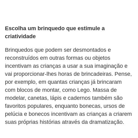
a
n
A
n
Escolha um brinquedo que estimule a
criatividade
d
r
Brinquedos que podem ser desmontados e
e
reconstruídos em outras formas ou objetos
a
incentivam as crianças a usar a sua imaginação e
vai proporcionar-lhes horas de brincadeiras. Pense,
s
por exemplo, em quantas crianças já brincaram
G
com blocos de montar, como Lego. Massa de
T
modelar, canetas, lápis e cadernos também são
A
favoritos populares, enquanto bonecas, ursos de
pelúcia e bonecos incentivam as crianças a criarem
V
suas próprias histórias através da dramatização.
D
i