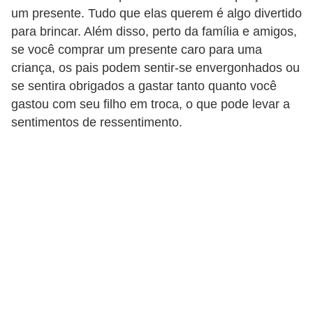
i
um presente. Tudo que elas querem é algo divertido
d
para brincar. Além disso, perto da família e amigos,
se você comprar um presente caro para uma
a
criança, os pais podem sentir-se envergonhados ou
d
se sentira obrigados a gastar tanto quanto você
e
gastou com seu filho em troca, o que pode levar a
e
sentimentos de ressentimento.
o
r
g
a
n
i
z
a
ç