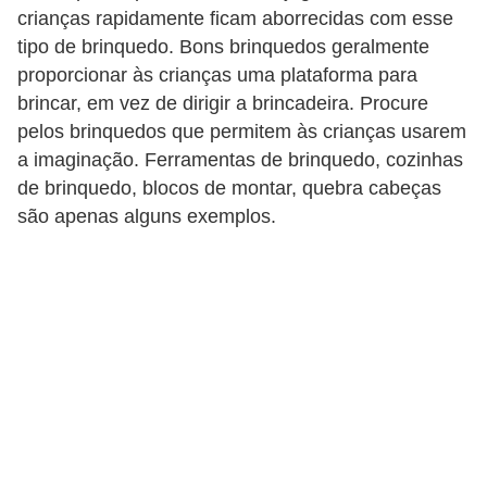
crianças rapidamente ficam aborrecidas com esse
C
tipo de brinquedo. Bons brinquedos geralmente
a
proporcionar às crianças uma plataforma para
r
brincar, em vez de dirigir a brincadeira. Procure
r
pelos brinquedos que permitem às crianças usarem
a imaginação. Ferramentas de brinquedo, cozinhas
o
de brinquedo, blocos de montar, quebra cabeças
s
são apenas alguns exemplos.
p
a
r
a
G
T
A
S