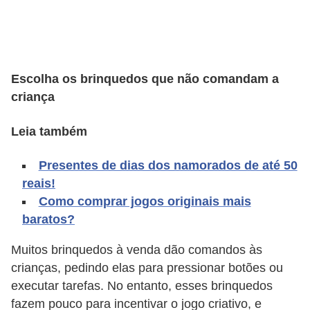
A
4
G
T
Escolha os brinquedos que não comandam a
A
criança
S
Leia também
a
n
Presentes de dias dos namorados de até 50
A
reais!
n
Como comprar jogos originais mais
d
baratos?
r
Muitos brinquedos à venda dão comandos às
e
crianças, pedindo elas para pressionar botões ou
a
executar tarefas. No entanto, esses brinquedos
s
fazem pouco para incentivar o jogo criativo, e