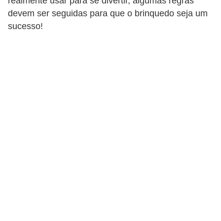
realmente usar para se divertir, algumas regras
d
devem ser seguidas para que o brinquedo seja um
sucesso!
i
c
a
s
d
e
j
o
g
o
s
G
T