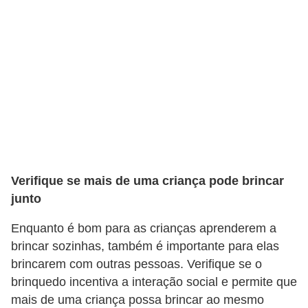
a
e
i
n
t
e
r
n
Verifique se mais de uma criança pode brincar
e
junto
t
Enquanto é bom para as crianças aprenderem a
E
brincar sozinhas, também é importante para elas
l
brincarem com outras pessoas. Verifique se o
e
brinquedo incentiva a interação social e permite que
t
mais de uma criança possa brincar ao mesmo