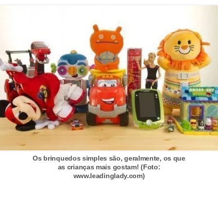
c
a
s
d
e
i
n
f
o
r
m
Os brinquedos simples são, geralmente, os que
as crianças mais gostam! (Foto:
á
www.leadinglady.com)
t
i
c