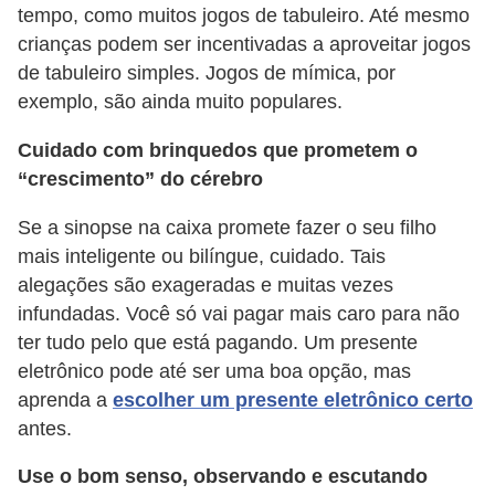
r
tempo, como muitos jogos de tabuleiro. Até mesmo
ô
crianças podem ser incentivadas a aproveitar jogos
n
de tabuleiro simples. Jogos de mímica, por
exemplo, são ainda muito populares.
i
c
Cuidado com brinquedos que prometem o
a
“crescimento” do cérebro
F
Se a sinopse na caixa promete fazer o seu filho
u
mais inteligente ou bilíngue, cuidado. Tais
t
alegações são exageradas e muitas vezes
infundadas. Você só vai pagar mais caro para não
e
ter tudo pelo que está pagando. Um presente
b
eletrônico pode até ser uma boa opção, mas
o
aprenda a
escolher um presente eletrônico certo
l
antes.
G
Use o bom senso, observando e escutando
a