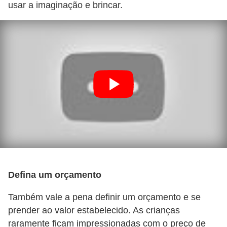
usar a imaginação e brincar.
P
i
a
d
a
s
P
r
o
d
u
Defina um orçamento
t
Também vale a pena definir um orçamento e se
i
prender ao valor estabelecido. As crianças
v
raramente ficam impressionadas com o preço de