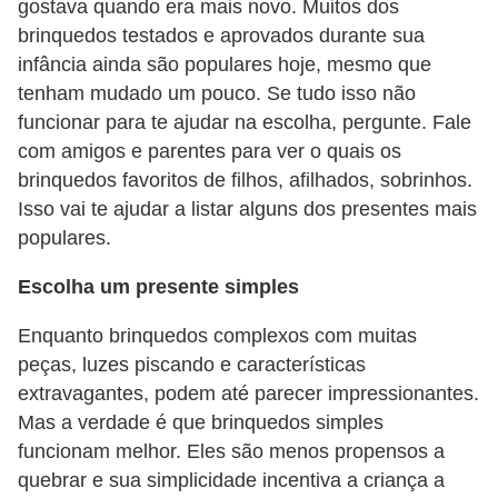
gostava quando era mais novo. Muitos dos
a
brinquedos testados e aprovados durante sua
l
infância ainda são populares hoje, mesmo que
I
tenham mudado um pouco. Se tudo isso não
l
funcionar para te ajudar na escolha, pergunte. Fale
com amigos e parentes para ver o quais os
u
brinquedos favoritos de filhos, afilhados, sobrinhos.
s
Isso vai te ajudar a listar alguns dos presentes mais
ã
populares.
o
Escolha um presente simples
d
e
Enquanto brinquedos complexos com muitas
ó
peças, luzes piscando e características
t
extravagantes, podem até parecer impressionantes.
Mas a verdade é que brinquedos simples
i
funcionam melhor. Eles são menos propensos a
c
quebrar e sua simplicidade incentiva a criança a
a