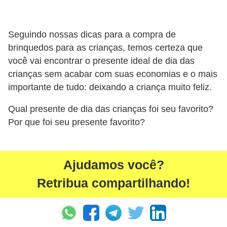
ã
o
Seguindo nossas dicas para a compra de
V
brinquedos para as crianças, temos certeza que
í
você vai encontrar o presente ideal de dia das
d
crianças sem acabar com suas economias e o mais
importante de tudo: deixando a criança muito feliz.
e
o
Qual presente de dia das crianças foi seu favorito?
s
Por que foi seu presente favorito?
e
T
Ajudamos você?
V
Retribua compartilhando!