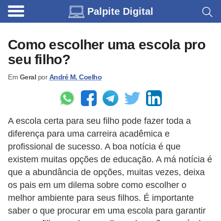
Palpite Digital
C
a
Como escolher uma escola pro
r
seu filho?
r
Em
Geral
por
André M. Coelho
o
s
C
A escola certa para seu filho pode fazer toda a
ó
diferença para uma carreira acadêmica e
d
profissional de sucesso. A boa notícia é que
i
existem muitas opções de educação. A má notícia é
que a abundância de opções, muitas vezes, deixa
g
os pais em um dilema sobre como escolher o
o
melhor ambiente para seus filhos. É importante
s
saber o que procurar em uma escola para garantir
e