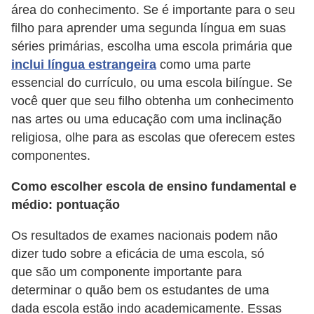
área do conhecimento. Se é importante para o seu
n
filho para aprender uma segunda língua em suas
h
séries primárias, escolha uma escola primária que
e
inclui língua estrangeira
como uma parte
D
essencial do currículo, ou uma escola bilíngue. Se
você quer que seu filho obtenha um conhecimento
i
nas artes ou uma educação com uma inclinação
n
religiosa, olhe para as escolas que oferecem estes
h
componentes.
e
Como escolher escola de ensino fundamental e
i
médio: pontuação
r
o
Os resultados de exames nacionais podem não
dizer tudo sobre a eficácia de uma escola, só
G
que são um componente importante para
e
determinar o quão bem os estudantes de uma
r
dada escola estão indo academicamente. Essas