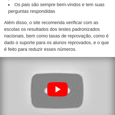
i
Os pais são sempre bem-vindos e tem suas
d
perguntas respondidas
a
Além disso, o site recomenda verificar com as
d
escolas os resultados dos testes padronizados
e
nacionais, bem como taxas de reprovação, como é
e
dado o suporte para os alunos reprovados, e o que
é feito para reduzir esses números.
o
r
g
a
n
i
z
a
ç