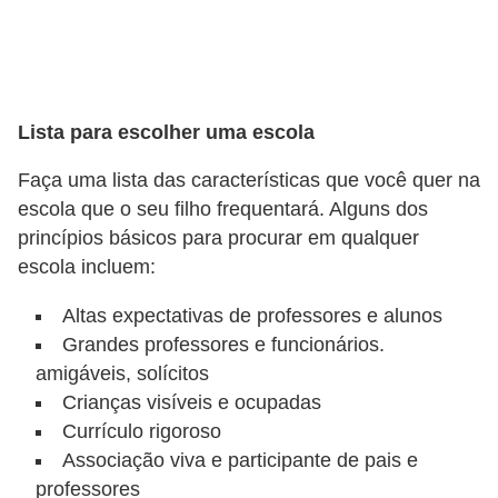
P
i
a
Lista para escolher uma escola
d
a
Faça uma lista das características que você quer na
s
escola que o seu filho frequentará. Alguns dos
princípios básicos para procurar em qualquer
P
escola incluem:
r
o
Altas expectativas de professores e alunos
Grandes professores e funcionários.
d
amigáveis, solícitos
u
Crianças visíveis e ocupadas
t
Currículo rigoroso
i
Associação viva e participante de pais e
v
professores