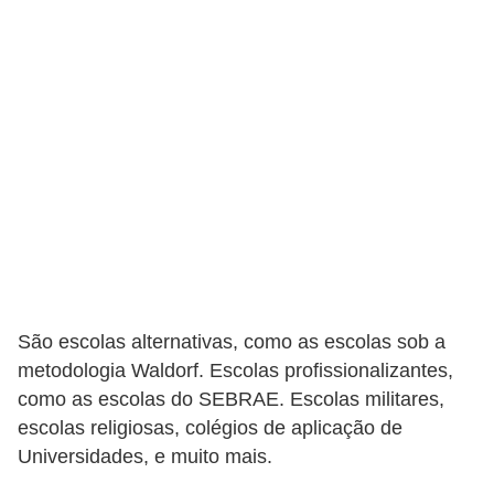
C
a
r
r
o
s
p
a
r
a
São escolas alternativas, como as escolas sob a
G
metodologia Waldorf. Escolas profissionalizantes,
T
como as escolas do SEBRAE. Escolas militares,
A
escolas religiosas, colégios de aplicação de
Universidades, e muito mais.
S