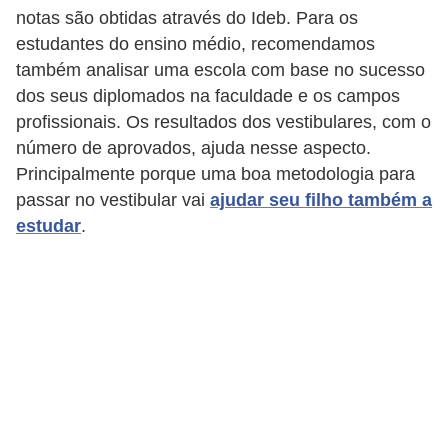
a
notas são obtidas através do Ideb. Para os
l
estudantes do ensino médio, recomendamos
também analisar uma escola com base no sucesso
I
dos seus diplomados na faculdade e os campos
l
profissionais. Os resultados dos vestibulares, com o
u
número de aprovados, ajuda nesse aspecto.
s
Principalmente porque uma boa metodologia para
ã
passar no vestibular vai
ajudar seu filho também a
estudar
.
o
d
e
ó
t
i
c
a