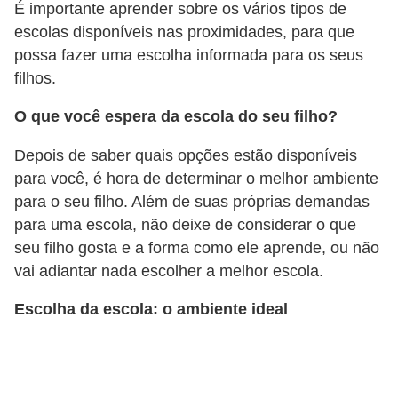
a
É importante aprender sobre os vários tipos de
n
escolas disponíveis nas proximidades, para que
A
possa fazer uma escolha informada para os seus
filhos.
n
d
O que você espera da escola do seu filho?
r
Depois de saber quais opções estão disponíveis
e
para você, é hora de determinar o melhor ambiente
a
para o seu filho. Além de suas próprias demandas
s
para uma escola, não deixe de considerar o que
seu filho gosta e a forma como ele aprende, ou não
G
vai adiantar nada escolher a melhor escola.
T
A
Escolha da escola: o ambiente ideal
V
D
i