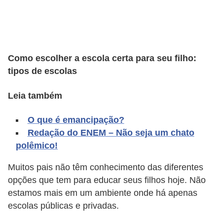
A
4
G
T
Como escolher a escola certa para seu filho:
A
tipos de escolas
S
Leia também
a
n
O que é emancipação?
A
Redação do ENEM – Não seja um chato
n
polêmico!
d
Muitos pais não têm conhecimento das diferentes
r
opções que tem para educar seus filhos hoje. Não
e
estamos mais em um ambiente onde há apenas
a
escolas públicas e privadas.
s