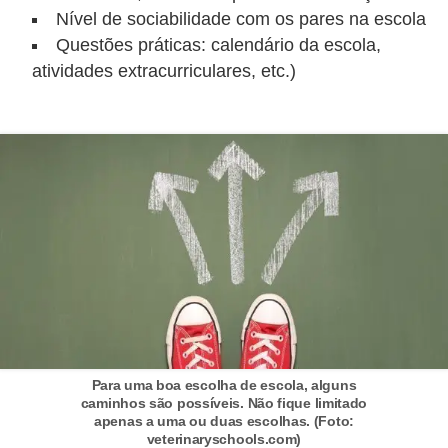
Nível de sociabilidade com os pares na escola
a
Questões práticas: calendário da escola,
e
atividades extracurriculares, etc.)
i
n
t
e
r
n
e
t
E
l
Para uma boa escolha de escola, alguns
e
caminhos são possíveis. Não fique limitado
apenas a uma ou duas escolhas. (Foto:
t
veterinaryschools.com)