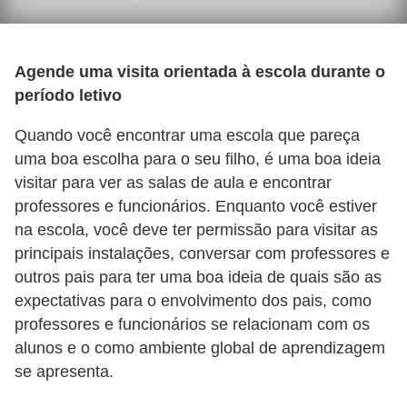
ã
o
Agende uma visita orientada à escola durante o
V
período letivo
í
d
Quando você encontrar uma escola que pareça
uma boa escolha para o seu filho, é uma boa ideia
e
visitar para ver as salas de aula e encontrar
o
professores e funcionários. Enquanto você estiver
s
na escola, você deve ter permissão para visitar as
e
principais instalações, conversar com professores e
T
outros pais para ter uma boa ideia de quais são as
V
expectativas para o envolvimento dos pais, como
professores e funcionários se relacionam com os
alunos e o como ambiente global de aprendizagem
se apresenta.