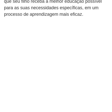
que seu filho receba a melhor educação possível
d
para as suas necessidades específicas, em um
i
processo de aprendizagem mais eficaz.
c
a
s
d
e
j
o
g
o
s
G
T