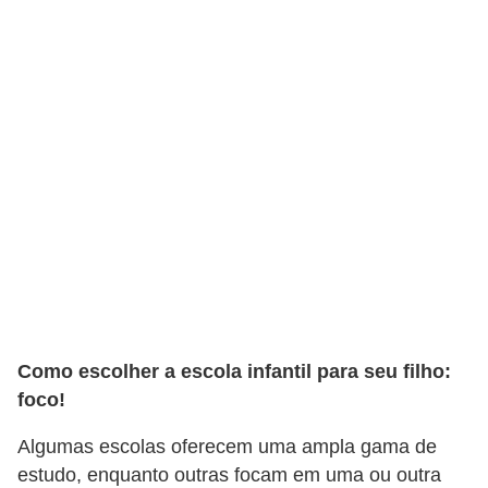
r
ô
n
i
c
a
F
u
t
e
b
Como escolher a escola infantil para seu filho:
o
foco!
l
Algumas escolas oferecem uma ampla gama de
G
estudo, enquanto outras focam em uma ou outra
a