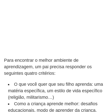
c
a
s
d
e
i
n
f
Para encontrar o melhor ambiente de
o
aprendizagem, um pai precisa responder os
r
seguintes quatro critérios:
m
O que você quer que seu filho aprenda: uma
á
matéria específica, um estilo de vida específico
t
(religião, militarismo…)
i
Como a criança aprende melhor: desafios
educacionais, modo de aprender da criança.
c