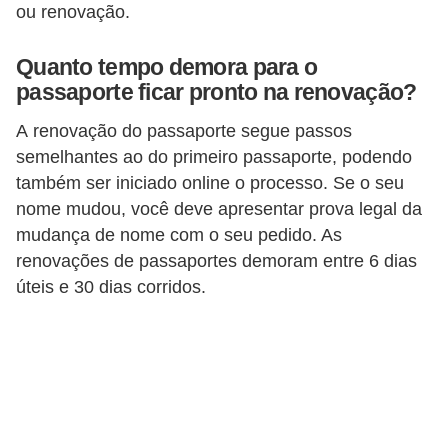
r
ou renovação.
ô
Quanto tempo demora para o
n
passaporte ficar pronto na renovação?
i
c
A renovação do passaporte segue passos
a
semelhantes ao do primeiro passaporte, podendo
também ser iniciado online o processo. Se o seu
F
nome mudou, você deve apresentar prova legal da
u
mudança de nome com o seu pedido. As
t
renovações de passaportes demoram entre 6 dias
e
úteis e 30 dias corridos.
b
o
l
G
a