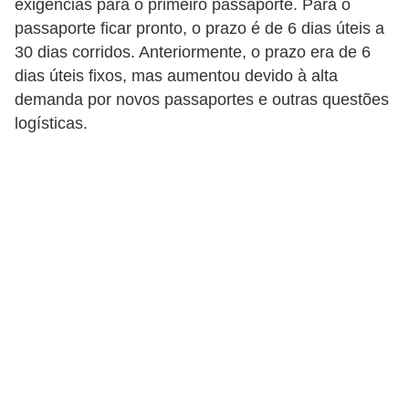
exigências para o primeiro passaporte. Para o
C
passaporte ficar pronto, o prazo é de 6 dias úteis a
30 dias corridos. Anteriormente, o prazo era de 6
a
dias úteis fixos, mas aumentou devido à alta
r
demanda por novos passaportes e outras questões
r
logísticas.
o
s
p
a
r
a
G
T
A
S