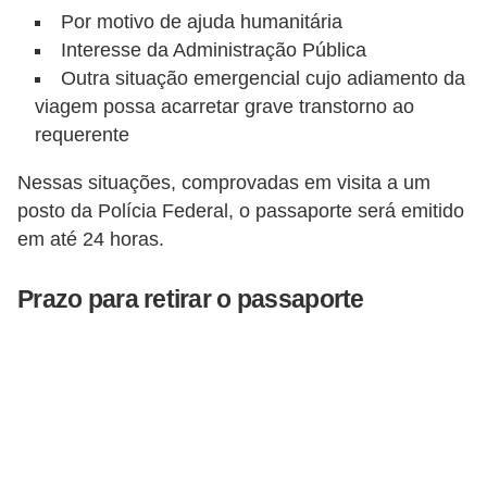
Por motivo de ajuda humanitária
P
Interesse da Administração Pública
i
Outra situação emergencial cujo adiamento da
a
viagem possa acarretar grave transtorno ao
d
requerente
a
Nessas situações, comprovadas em visita a um
s
posto da Polícia Federal, o passaporte será emitido
em até 24 horas.
P
r
Prazo para retirar o passaporte
o
d
u
t
i
v