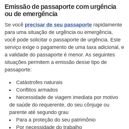
a
Emissão de passaporte com urgência
l
ou de emergência
I
Se você
precisar de seu passaporte
rapidamente
l
para uma situação de urgência ou emergência,
você pode solicitar o passaporte de urgência. Este
u
serviço exige o pagamento de uma taxa adicional, e
s
a validade do passaporte é menor. As seguintes
ã
situações permitem a emissão desse tipo de
o
passaporte:
d
Catástrofes naturais
e
Conflitos armados
ó
Necessidade de viagem imediata por motivo
t
de saúde do requerente, do seu cônjuge ou
i
parente até segundo grau
c
Para a proteção do seu patrimônio
a
Por necessidade do trabalho