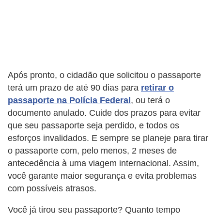
i
d
a
d
e
Após pronto, o cidadão que solicitou o passaporte
e
terá um prazo de até 90 dias para
retirar o
o
passaporte na Polícia Federal
, ou terá o
r
documento anulado. Cuide dos prazos para evitar
g
que seu passaporte seja perdido, e todos os
a
esforços invalidados. E sempre se planeje para tirar
o passaporte com, pelo menos, 2 meses de
n
antecedência à uma viagem internacional. Assim,
i
você garante maior segurança e evita problemas
z
com possíveis atrasos.
a
Você já tirou seu passaporte? Quanto tempo
ç