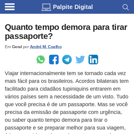
Palpite Digital
C
a
Quanto tempo demora para tirar
r
passaporte?
r
Em
Geral
por
André M. Coelho
o
s
C
Viajar internacionalmente tem se tornado cada vez
ó
mais fácil para os brasileiros. Acordos bilaterais tem
d
facilitado para cidadãos tupiniquins entrarem em
i
vários países sem a necessidade de um visto. Tudo
que você precisa é de um passaporte. Mas se você
g
precisa da emissão de passaporte com urgência,
o
ou saber quanto tempo demora para tirar o
s
passaporte e se preparar melhor para sua viagem,
e