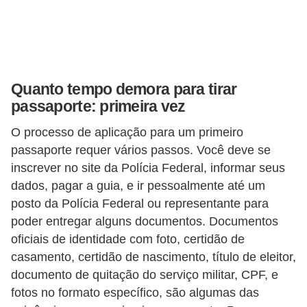
A
4
G
T
Quanto tempo demora para tirar
A
passaporte: primeira vez
S
O processo de aplicação para um primeiro
a
passaporte requer vários passos. Você deve se
n
inscrever no site da Polícia Federal, informar seus
A
dados, pagar a guia, e ir pessoalmente até um
n
posto da Polícia Federal ou representante para
d
poder entregar alguns documentos. Documentos
r
oficiais de identidade com foto, certidão de
casamento, certidão de nascimento, título de eleitor,
e
documento de quitação do serviço militar, CPF, e
a
fotos no formato específico, são algumas das
s