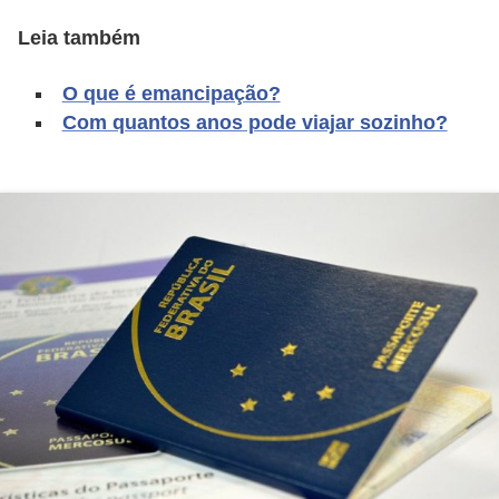
a
n
Leia também
A
O que é emancipação?
n
Com quantos anos pode viajar sozinho?
d
r
e
a
s
G
T
A
V
D
i