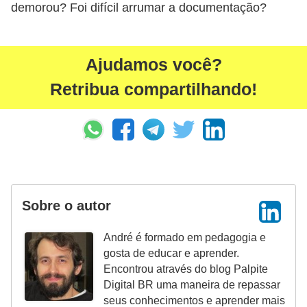
demorou? Foi difícil arrumar a documentação?
ã
o
V
Ajudamos você?
í
Retribua compartilhando!
d
e
o
s
e
T
Sobre o autor
V
André é formado em pedagogia e
gosta de educar e aprender.
Encontrou através do blog Palpite
Digital BR uma maneira de repassar
seus conhecimentos e aprender mais