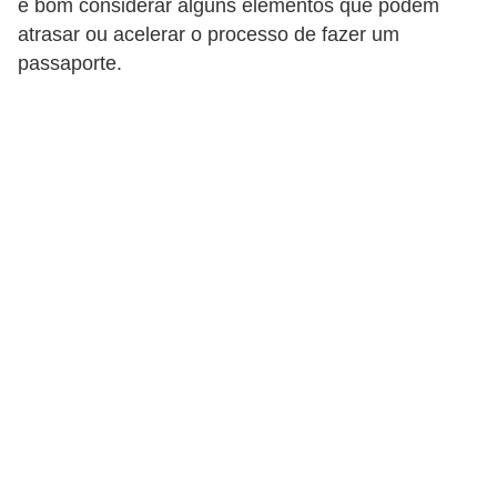
é bom considerar alguns elementos que podem
d
atrasar ou acelerar o processo de fazer um
i
passaporte.
c
a
s
d
e
j
o
g
o
s
G
T