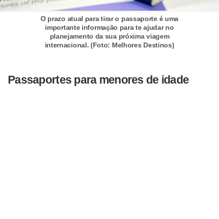
c
O prazo atual para tirar o passaporte é uma
a
importante informação para te ajudar no
planejamento da sua próxima viagem
s
internacional. (Foto: Melhores Destinos)
d
e
Passaportes para menores de idade
i
n
f
o
r
m
á
t
i
c