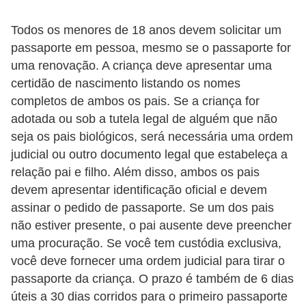
a
Todos os menores de 18 anos devem solicitar um
e
passaporte em pessoa, mesmo se o passaporte for
i
uma renovação. A criança deve apresentar uma
n
certidão de nascimento listando os nomes
t
completos de ambos os pais. Se a criança for
e
adotada ou sob a tutela legal de alguém que não
seja os pais biológicos, será necessária uma ordem
r
judicial ou outro documento legal que estabeleça a
n
relação pai e filho. Além disso, ambos os pais
e
devem apresentar identificação oficial e devem
t
assinar o pedido de passaporte. Se um dos pais
não estiver presente, o pai ausente deve preencher
E
uma procuração. Se você tem custódia exclusiva,
l
você deve fornecer uma ordem judicial para tirar o
e
passaporte da criança. O prazo é também de 6 dias
t
úteis a 30 dias corridos para o primeiro passaporte