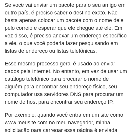
a
Se você vai enviar um pacote para o seu amigo em
n
outro país, é preciso saber o destino exato. Não
A
basta apenas colocar um pacote com o nome dele
n
pelo correio e esperar que ele chegue até ele. Em
d
vez disso, é preciso anexar um endereço específico
a ele, o que você poderia fazer pesquisando em
r
listas de endereço ou listas telefônicas.
e
a
Esse mesmo processo geral é usado ao enviar
s
dados pela Internet. No entanto, em vez de usar um
catálogo telefônico para procurar o nome de
G
alguém para encontrar seu endereço físico, seu
T
computador usa servidores DNS para procurar um
A
nome de host para encontrar seu endereço IP.
V
Por exemplo, quando você entra em um site como
D
www.meusite.com no meu navegador, minha
i
solicitação para carregar essa página é enviada