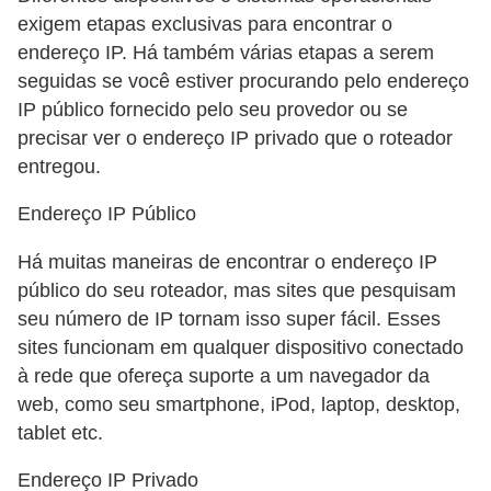
i
exigem etapas exclusivas para encontrar o
d
endereço IP. Há também várias etapas a serem
a
seguidas se você estiver procurando pelo endereço
IP público fornecido pelo seu provedor ou se
d
precisar ver o endereço IP privado que o roteador
e
entregou.
e
o
Endereço IP Público
r
Há muitas maneiras de encontrar o endereço IP
g
público do seu roteador, mas sites que pesquisam
a
seu número de IP tornam isso super fácil. Esses
n
sites funcionam em qualquer dispositivo conectado
à rede que ofereça suporte a um navegador da
i
web, como seu smartphone, iPod, laptop, desktop,
z
tablet etc.
a
ç
Endereço IP Privado