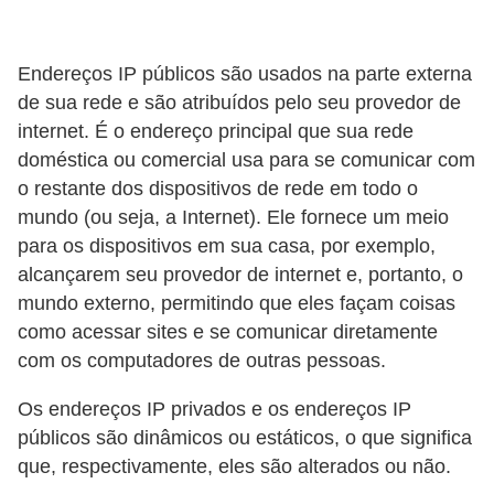
n
h
Endereços IP públicos são usados ​​na parte externa
e
de sua rede e são atribuídos pelo seu provedor de
D
internet. É o endereço principal que sua rede
doméstica ou comercial usa para se comunicar com
i
o restante dos dispositivos de rede em todo o
n
mundo (ou seja, a Internet). Ele fornece um meio
h
para os dispositivos em sua casa, por exemplo,
e
alcançarem seu provedor de internet e, portanto, o
i
mundo externo, permitindo que eles façam coisas
r
como acessar sites e se comunicar diretamente
com os computadores de outras pessoas.
o
G
Os endereços IP privados e os endereços IP
públicos são dinâmicos ou estáticos, o que significa
e
que, respectivamente, eles são alterados ou não.
r