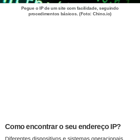
Pegue o IP de um site com facilidade, seguindo
P
procedimentos básicos. (Foto: Chino.io)
i
a
d
a
s
P
r
o
d
u
t
i
Como encontrar o seu endereço IP?
v
Diferentes dispositivos e sistemas operacionais