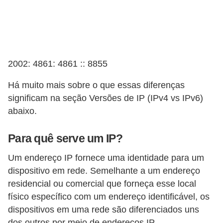
A
4
G
T
2002: 4861: 4861 :: 8855
A
S
Há muito mais sobre o que essas diferenças
a
significam na seção Versões de IP (IPv4 vs IPv6)
abaixo.
n
A
Para quê serve um IP?
n
d
Um endereço IP fornece uma identidade para um
dispositivo em rede. Semelhante a um endereço
r
residencial ou comercial que forneça esse local
e
físico específico com um endereço identificável, os
a
dispositivos em uma rede são diferenciados uns
s
dos outros por meio de endereços IP.