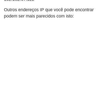
d
Outros endereços IP que você pode encontrar
i
podem ser mais parecidos com isto:
c
a
s
d
e
j
o
g
o
s
G
T