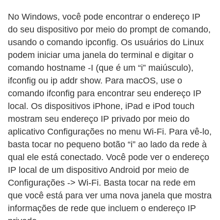
ã
No Windows, você pode encontrar o endereço IP
o
do seu dispositivo por meio do prompt de comando,
V
usando o comando ipconfig. Os usuários do Linux
podem iniciar uma janela do terminal e digitar o
í
comando hostname -I (que é um “i” maiúsculo),
d
ifconfig ou ip addr show. Para macOS, use o
e
comando ifconfig para encontrar seu endereço IP
o
local. Os dispositivos iPhone, iPad e iPod touch
s
mostram seu endereço IP privado por meio do
e
aplicativo Configurações no menu Wi-Fi. Para vê-lo,
basta tocar no pequeno botão “i” ao lado da rede à
T
qual ele está conectado. Você pode ver o endereço
V
IP local de um dispositivo Android por meio de
Configurações -> Wi-Fi. Basta tocar na rede em
que você está para ver uma nova janela que mostra
informações de rede que incluem o endereço IP