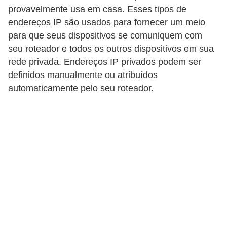
r
provavelmente usa em casa. Esses tipos de
ô
endereços IP são usados ​​para fornecer um meio
n
para que seus dispositivos se comuniquem com
i
seu roteador e todos os outros dispositivos em sua
rede privada. Endereços IP privados podem ser
c
definidos manualmente ou atribuídos
a
automaticamente pelo seu roteador.
F
u
t
e
b
o
l
G
a