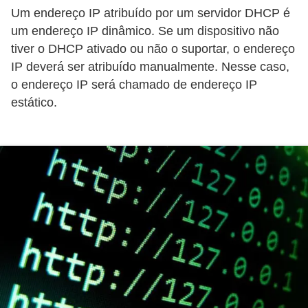
a
Um endereço IP atribuído por um servidor DHCP é
l
um endereço IP dinâmico. Se um dispositivo não
tiver o DHCP ativado ou não o suportar, o endereço
I
IP deverá ser atribuído manualmente. Nesse caso,
l
o endereço IP será chamado de endereço IP
u
estático.
s
ã
o
d
e
ó
t
i
c
a