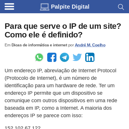
Palpite Digital
C
a
Para que serve o IP de um site?
r
Como ele é definido?
r
Em
Dicas de informática e internet
por
André M. Coelho
o
s
C
Um endereço IP, abreviação de Internet Protocol
ó
(Protocolo de Internet), é um número de
d
identificação para um hardware de rede. Ter um
i
endereço IP permite que um dispositivo se
comunique com outros dispositivos em uma rede
g
baseada em IP, como a Internet. A maioria dos
o
endereços IP se parece com isso:
s
e
152.102.67.122