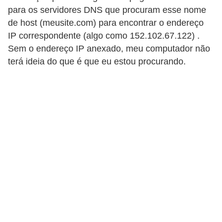
para os servidores DNS que procuram esse nome
c
de host (meusite.com) para encontrar o endereço
a
IP correspondente (algo como 152.102.67.122) .
s
Sem o endereço IP anexado, meu computador não
d
terá ideia do que é que eu estou procurando.
e
i
n
f
o
r
m
á
t
i
c