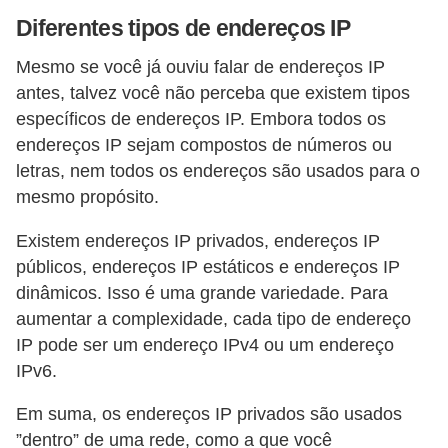
a
Diferentes tipos de endereços IP
e
Mesmo se você já ouviu falar de endereços IP
i
antes, talvez você não perceba que existem tipos
n
específicos de endereços IP. Embora todos os
t
endereços IP sejam compostos de números ou
letras, nem todos os endereços são usados ​​para o
e
mesmo propósito.
r
n
Existem endereços IP privados, endereços IP
e
públicos, endereços IP estáticos e endereços IP
dinâmicos. Isso é uma grande variedade. Para
t
aumentar a complexidade, cada tipo de endereço
E
IP pode ser um endereço IPv4 ou um endereço
l
IPv6.
e
Em suma, os endereços IP privados são usados ​​
t
”dentro” de uma rede, como a que você