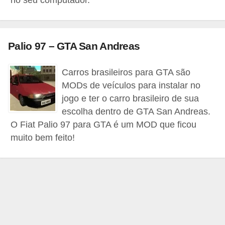
a
n
A
n
Palio 97 – GTA San Andreas
d
Carros brasileiros para GTA são
r
MODs de veículos para instalar no
e
jogo e ter o carro brasileiro de sua
a
escolha dentro de GTA San Andreas.
s
O Fiat Palio 97 para GTA é um MOD que ficou
muito bem feito!
G
T
A
V
D
i