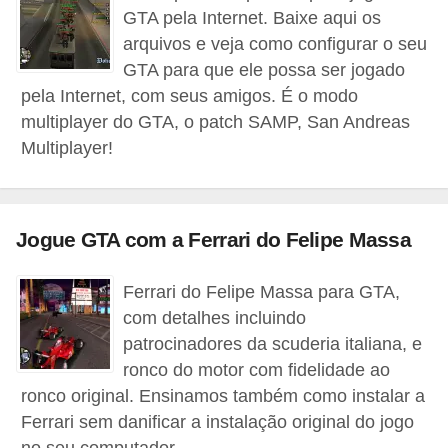
GTA pela Internet. Baixe aqui os
C
arquivos e veja como configurar o seu
a
GTA para que ele possa ser jogado
r
pela Internet, com seus amigos. É o modo
r
multiplayer do GTA, o patch SAMP, San Andreas
Multiplayer!
o
s
p
a
Jogue GTA com a Ferrari do Felipe Massa
r
Ferrari do Felipe Massa para GTA,
a
com detalhes incluindo
G
patrocinadores da scuderia italiana, e
T
ronco do motor com fidelidade ao
A
ronco original. Ensinamos também como instalar a
S
Ferrari sem danificar a instalação original do jogo
no seu computador.