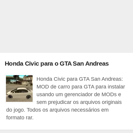
c
a
s
d
e
i
n
Honda Civic para o GTA San Andreas
f
o
Honda Civic para GTA San Andreas:
r
MOD de carro para GTA para instalar
usando um gerenciador de MODs e
m
sem prejudicar os arquivos originais
á
do jogo. Todos os arquivos necessários em
t
formato rar.
i
c