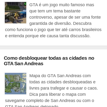
GTA é um jogo muito famoso mas
d
que tem um tema bastante
i
controverso, apesar de ser uma fonte
c
garantida de diversão. Descubra
a
como funciona o jogo que ter até carros brasileiros
s
e entenda porque ele causa tanta discussão.
d
e
j
Como desbloquear todas as cidades no
o
GTA San Andreas
g
Mapa do GTA San Andreas com
o
todas as cidades desbloqueadas e
s
livres para trafegar e causar o caos.
G
Dica para liberar o mapa com
savegame completo de San Andreas ou com o
T
GTA San Andreas detonado.