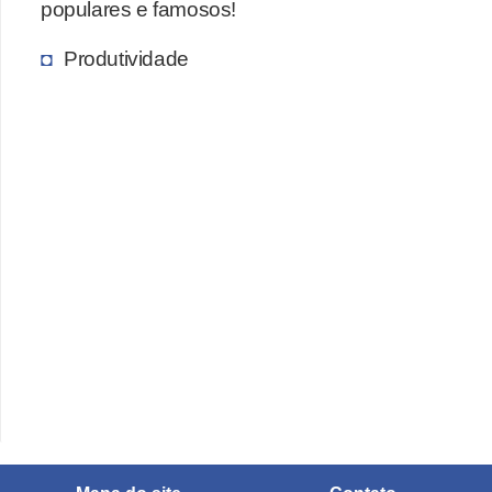
populares e famosos!
ã
o
Produtividade
V
í
d
e
o
s
e
T
V