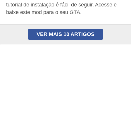
tutorial de instalação é fácil de seguir. Acesse e
P
baixe este mod para o seu GTA.
i
a
VER MAIS 10 ARTIGOS
d
a
s
P
r
o
d
u
t
i
v