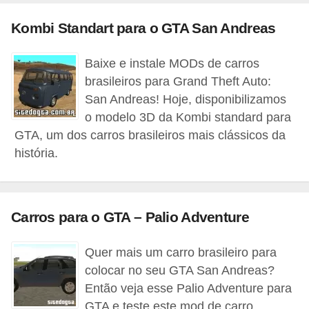
a
Kombi Standart para o GTA San Andreas
e
i
Baixe e instale MODs de carros
n
brasileiros para Grand Theft Auto:
t
San Andreas! Hoje, disponibilizamos
o modelo 3D da Kombi standard para
e
GTA, um dos carros brasileiros mais clássicos da
r
história.
n
e
t
Carros para o GTA – Palio Adventure
E
l
Quer mais um carro brasileiro para
colocar no seu GTA San Andreas?
e
Então veja esse Palio Adventure para
t
GTA e teste este mod de carro