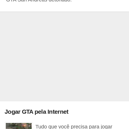
A
4
G
T
A
S
a
n
A
n
d
r
e
Jogar GTA pela Internet
a
s
Tudo que você precisa para jogar