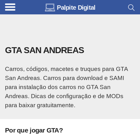
Palpite Digital
C
a
r
r
GTA SAN ANDREAS
o
s
Carros, códigos, macetes e truques para GTA
C
San Andreas. Carros para download e SAMI
ó
para instalação dos carros no GTA San
d
Andreas. Dicas de configuração e de MODs
i
para baixar gratuitamente.
g
o
s
Por que jogar GTA?
e