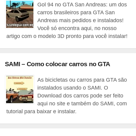
Gol 94 no GTA San Andreas: um dos
n
carros brasileiros para GTA San
h
Andreas mais pedidos e instalados!
e
Você só encontra aqui, no nosso
D
artigo com o modelo 3D pronto para você instalar!
i
n
h
SAMI – Como colocar carros no GTA
e
As bicicletas ou carros para GTA são
i
instalados usando o SAMI. O
r
Download dos carros pode ser feito
o
aqui no site e também do SAMI, com
tutorial para baixar e instalar.
G
e
r