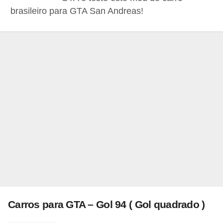
r
brasileiro para GTA San Andreas!
ô
n
i
c
a
F
u
t
e
b
o
l
Carros para GTA – Gol 94 ( Gol quadrado )
G
a