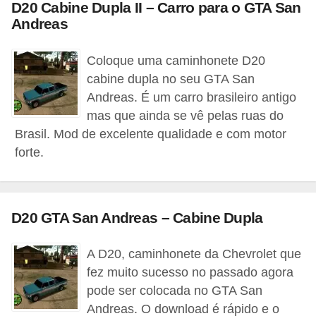
D20 Cabine Dupla II – Carro para o GTA San
a
Andreas
l
I
Coloque uma caminhonete D20
l
cabine dupla no seu GTA San
Andreas. É um carro brasileiro antigo
u
mas que ainda se vê pelas ruas do
s
Brasil. Mod de excelente qualidade e com motor
ã
forte.
o
d
e
D20 GTA San Andreas – Cabine Dupla
ó
t
A D20, caminhonete da Chevrolet que
i
fez muito sucesso no passado agora
c
pode ser colocada no GTA San
Andreas. O download é rápido e o
a