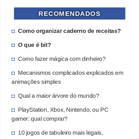
i
RECOMENDADOS
d
a
Como organizar caderno de receitas?
d
e
O que é bit?
e
Como fazer mágica com dinheiro?
o
r
Mecanismos complicados explicados em
g
animações simples
a
Qual a maior árvore do mundo?
n
i
PlayStation, Xbox, Nintendo, ou PC
z
gamer: qual comprar?
a
10 jogos de tabuleiro mais legais,
ç