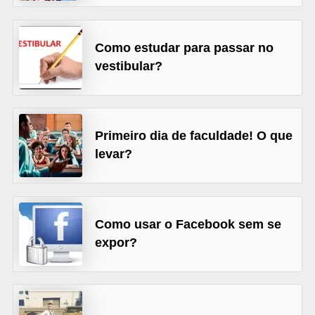
A
4
Como estudar para passar no
G
vestibular?
T
A
S
Primeiro dia de faculdade! O que
a
levar?
n
A
n
d
Como usar o Facebook sem se
expor?
r
e
a
s