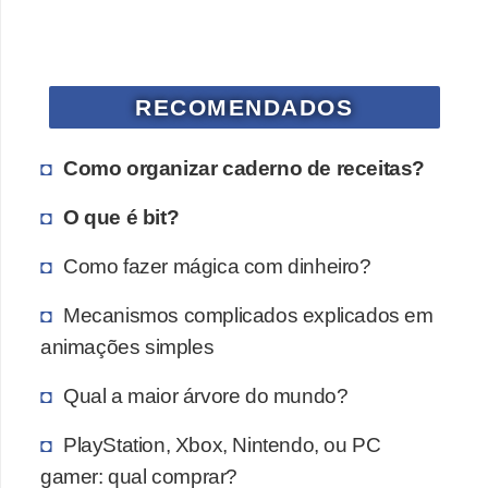
a
n
A
n
RECOMENDADOS
d
r
Como organizar caderno de receitas?
e
O que é bit?
a
s
Como fazer mágica com dinheiro?
G
Mecanismos complicados explicados em
T
animações simples
A
Qual a maior árvore do mundo?
V
PlayStation, Xbox, Nintendo, ou PC
D
gamer: qual comprar?
i