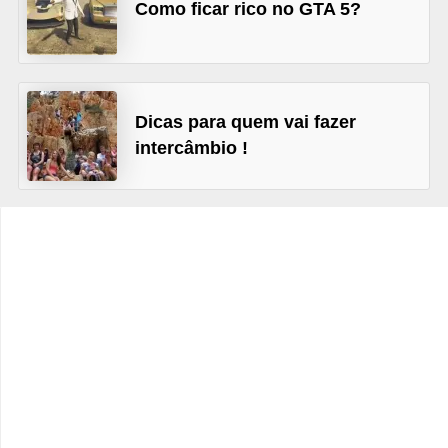
Como ficar rico no GTA 5?
C
a
r
r
Dicas para quem vai fazer
o
intercâmbio !
s
p
a
r
a
G
T
A
S