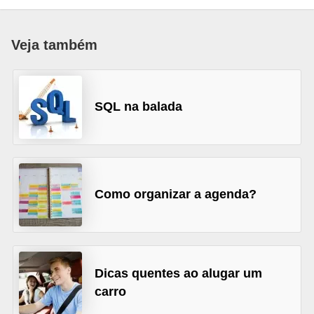
d
i
Veja também
c
a
s
SQL na balada
d
e
j
o
Como organizar a agenda?
g
o
s
Dicas quentes ao alugar um
G
carro
T