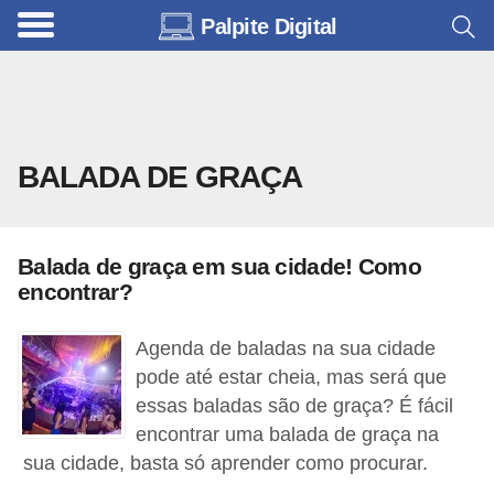
Palpite Digital
C
a
r
r
BALADA DE GRAÇA
o
s
C
Balada de graça em sua cidade! Como
ó
encontrar?
d
Agenda de baladas na sua cidade
i
pode até estar cheia, mas será que
g
essas baladas são de graça? É fácil
o
encontrar uma balada de graça na
s
sua cidade, basta só aprender como procurar.
e