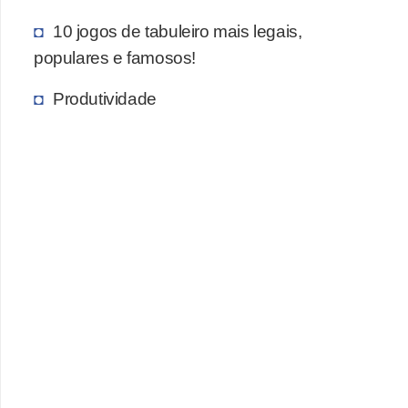
c
10 jogos de tabuleiro mais legais,
a
populares e famosos!
s
Produtividade
d
e
i
n
f
o
r
m
á
t
i
c