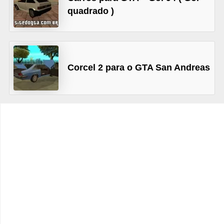
quadrado )
C
a
r
r
Corcel 2 para o GTA San Andreas
o
s
p
a
r
a
G
T
A
S