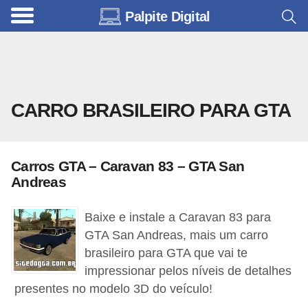
Palpite Digital
C
a
r
r
CARRO BRASILEIRO PARA GTA
o
s
C
Carros GTA – Caravan 83 – GTA San
ó
Andreas
d
Baixe e instale a Caravan 83 para
i
GTA San Andreas, mais um carro
g
brasileiro para GTA que vai te
o
impressionar pelos níveis de detalhes
s
presentes no modelo 3D do veículo!
e