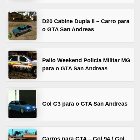
A
4
D20 Cabine Dupla II – Carro para
G
o GTA San Andreas
T
A
S
Palio Weekend Polícia Militar MG
a
para o GTA San Andreas
n
A
n
d
Gol G3 para o GTA San Andreas
r
e
a
s
Carros para GTA – Gol 94 ( Gol