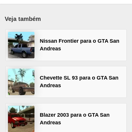
d
i
Veja também
c
a
Nissan Frontier para o GTA San
s
Andreas
d
e
j
o
Chevette SL 93 para o GTA San
Andreas
g
o
s
Blazer 2003 para o GTA San
G
Andreas
T