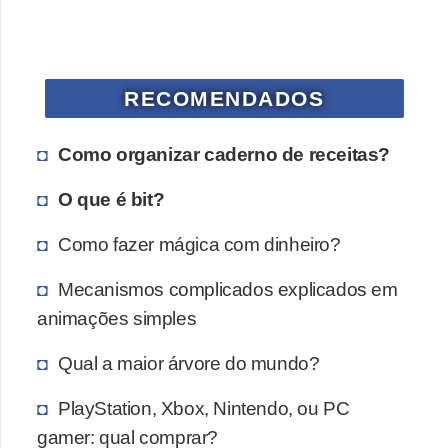
a
n
A
n
RECOMENDADOS
d
r
Como organizar caderno de receitas?
e
O que é bit?
a
s
Como fazer mágica com dinheiro?
G
Mecanismos complicados explicados em
T
animações simples
A
Qual a maior árvore do mundo?
V
PlayStation, Xbox, Nintendo, ou PC
D
gamer: qual comprar?
i