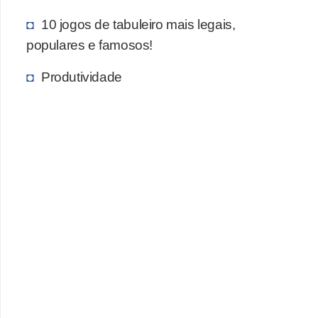
c
10 jogos de tabuleiro mais legais,
a
populares e famosos!
s
Produtividade
d
e
i
n
f
o
r
m
á
t
i
c