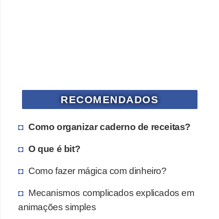
a
n
A
n
d
r
e
RECOMENDADOS
a
s
Como organizar caderno de receitas?
G
O que é bit?
T
A
Como fazer mágica com dinheiro?
V
Mecanismos complicados explicados em
D
animações simples
i