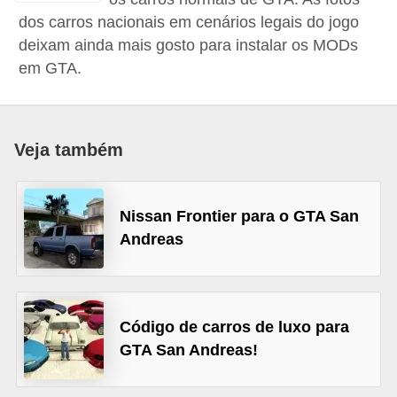
d
dos carros nacionais em cenários legais do jogo
deixam ainda mais gosto para instalar os MODs
i
em GTA.
c
a
s
Veja também
d
e
j
Nissan Frontier para o GTA San
o
Andreas
g
o
s
Código de carros de luxo para
G
GTA San Andreas!
T