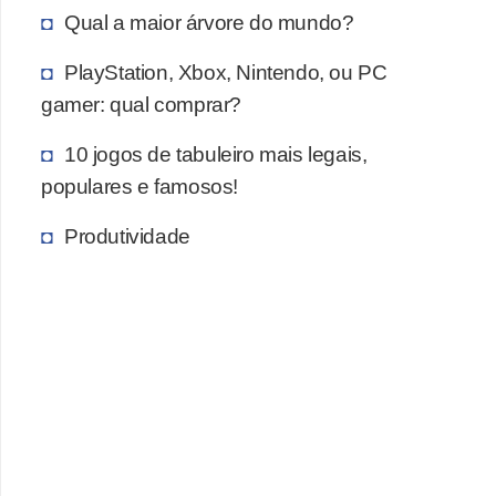
Qual a maior árvore do mundo?
c
a
PlayStation, Xbox, Nintendo, ou PC
s
gamer: qual comprar?
d
10 jogos de tabuleiro mais legais,
e
populares e famosos!
i
n
Produtividade
f
o
r
m
á
t
i
c