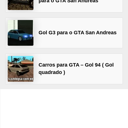
para o GTA San Andreas
C
a
r
Gol G3 para o GTA San Andreas
r
o
s
p
Carros para GTA – Gol 94 ( Gol
a
quadrado )
r
a
G
T
A
S