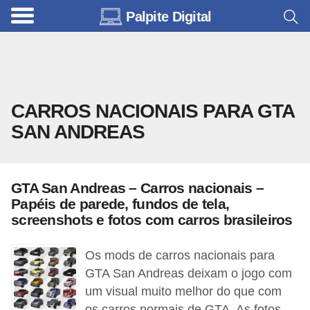
Palpite Digital
C
a
r
r
CARROS NACIONAIS PARA GTA
o
SAN ANDREAS
s
C
ó
GTA San Andreas – Carros nacionais –
d
Papéis de parede, fundos de tela,
screenshots e fotos com carros brasileiros
i
g
Os mods de carros nacionais para
o
GTA San Andreas deixam o jogo com
s
um visual muito melhor do que com
e
os carros normais de GTA. As fotos