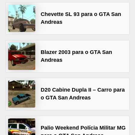
A
4
Chevette SL 93 para o GTA San
Andreas
G
T
A
S
Blazer 2003 para o GTA San
a
Andreas
n
A
n
D20 Cabine Dupla II – Carro para
d
o GTA San Andreas
r
e
a
Palio Weekend Polícia Militar MG
s