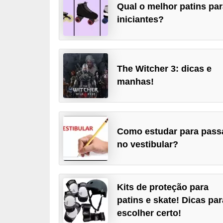
Qual o melhor patins pa
d
iniciantes?
i
c
a
The Witcher 3: dicas e
s
manhas!
d
e
j
o
Como estudar para pass
no vestibular?
g
o
s
Kits de proteção para
G
patins e skate! Dicas par
T
escolher certo!