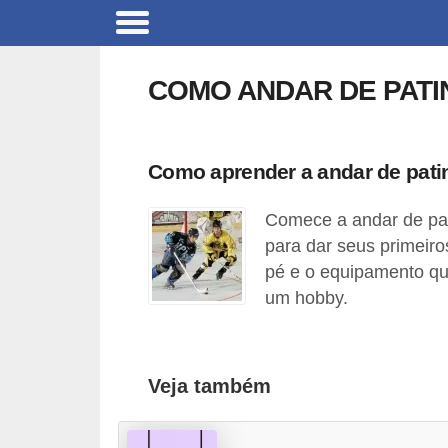
C
a
COMO ANDAR DE PATI
r
r
o
Como aprender a andar de pat
s
Comece a andar de pat
C
para dar seus primeir
ó
pé e o equipamento qu
d
um hobby.
i
g
o
Veja também
s
e