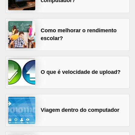
computador?
A
4
G
Como melhorar o rendimento
T
escolar?
A
S
a
n
O que é velocidade de upload?
A
n
d
r
Viagem dentro do computador
e
a
s