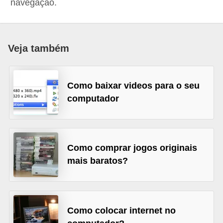
navegação.
d
i
c
Veja também
a
s
Como baixar videos para o seu
d
computador
e
j
o
g
Como comprar jogos originais
mais baratos?
o
s
G
Como colocar internet no
T