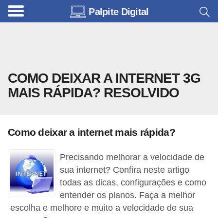
Palpite Digital
C
a
r
r
COMO DEIXAR A INTERNET 3G
o
MAIS RÁPIDA? RESOLVIDO
s
C
ó
Como deixar a internet mais rápida?
d
i
Precisando melhorar a velocidade de
sua internet? Confira neste artigo
g
todas as dicas, configurações e como
o
entender os planos. Faça a melhor
s
escolha e melhore e muito a velocidade de sua
e