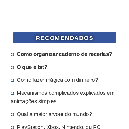
a
n
A
n
d
RECOMENDADOS
r
e
Como organizar caderno de receitas?
a
O que é bit?
s
Como fazer mágica com dinheiro?
G
T
Mecanismos complicados explicados em
A
animações simples
V
Qual a maior árvore do mundo?
D
i
PlayStation, Xbox, Nintendo, ou PC