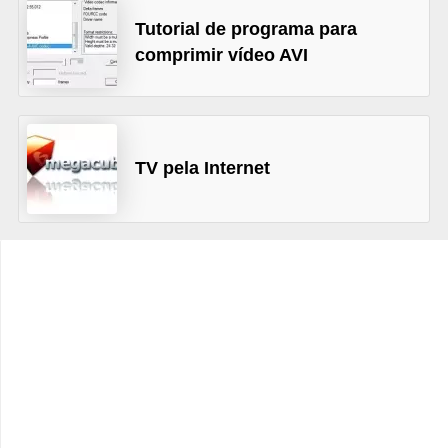
C
Tutorial de programa para
comprimir vídeo AVI
a
r
r
o
TV pela Internet
s
p
a
r
a
G
T
A
S