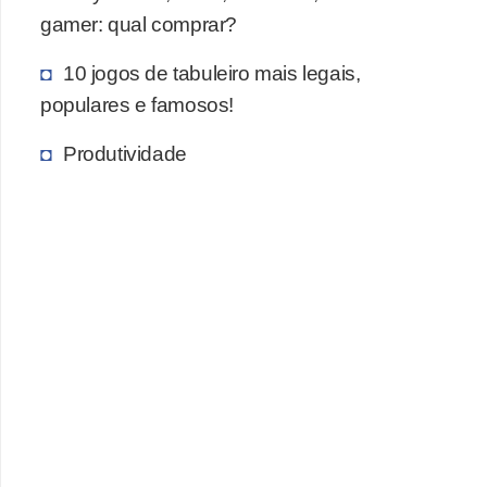
gamer: qual comprar?
c
a
10 jogos de tabuleiro mais legais,
s
populares e famosos!
d
Produtividade
e
i
n
f
o
r
m
á
t
i
c