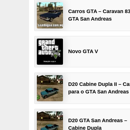
d
Carros GTA – Caravan 83
i
GTA San Andreas
c
a
s
d
Novo GTA V
e
j
o
D20 Cabine Dupla II – Ca
g
para o GTA San Andreas
o
s
G
D20 GTA San Andreas –
T
Cabine Dupla