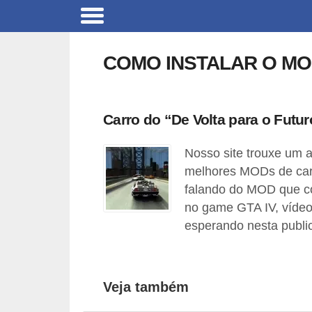
C
a
COMO INSTALAR O MOD
r
r
o
Carro do “De Volta para o Futu
s
Nosso site trouxe um 
C
melhores MODs de car
ó
falando do MOD que co
d
no game GTA IV, vídeos
i
esperando nesta publi
g
o
Veja também
s
e