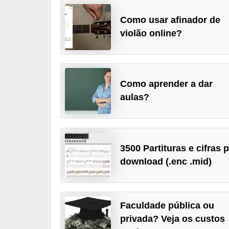
d
Como usar afinador de
i
violão online?
c
a
s
Como aprender a dar
d
aulas?
e
j
o
3500 Partituras e cifras 
g
download (.enc .mid)
o
s
G
Faculdade pública ou
T
privada? Veja os custos