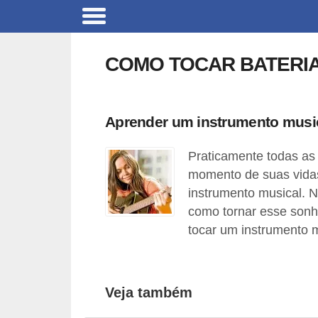
C
a
COMO TOCAR BATERI
r
r
o
Aprender um instrumento mus
s
Praticamente todas a
C
momento de suas vida
ó
instrumento musical. N
d
como tornar esse sonh
i
tocar um instrumento m
g
o
Veja também
s
e