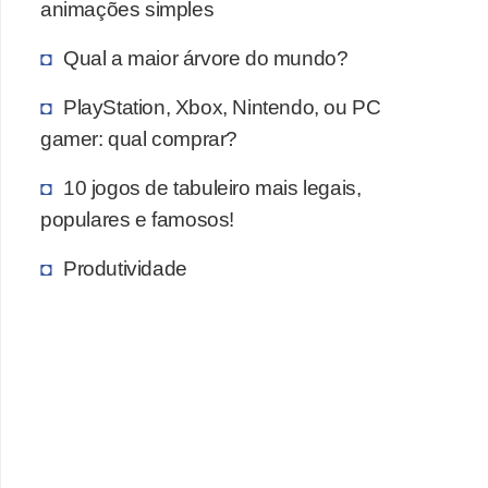
animações simples
c
a
Qual a maior árvore do mundo?
s
PlayStation, Xbox, Nintendo, ou PC
d
gamer: qual comprar?
e
10 jogos de tabuleiro mais legais,
i
populares e famosos!
n
f
Produtividade
o
r
m
á
t
i
c