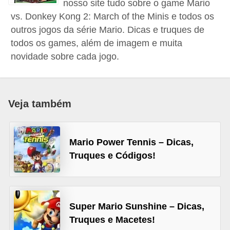
nosso site tudo sobre o game Mario
d
vs. Donkey Kong 2: March of the Minis e todos os
i
outros jogos da série Mario. Dicas e truques de
c
todos os games, além de imagem e muita
novidade sobre cada jogo.
a
s
d
Veja também
e
j
o
Mario Power Tennis – Dicas,
g
Truques e Códigos!
o
s
G
Super Mario Sunshine – Dicas,
T
Truques e Macetes!