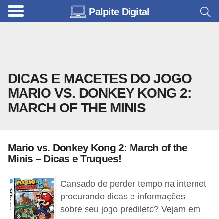
Palpite Digital
C
a
r
r
DICAS E MACETES DO JOGO
o
MARIO VS. DONKEY KONG 2:
s
MARCH OF THE MINIS
C
ó
d
Mario vs. Donkey Kong 2: March of the
i
Minis – Dicas e Truques!
g
Cansado de perder tempo na internet
o
procurando dicas e informações
s
sobre seu jogo predileto? Vejam em
e