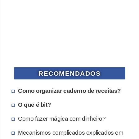
a
n
A
n
d
r
e
a
RECOMENDADOS
s
G
Como organizar caderno de receitas?
T
O que é bit?
A
V
Como fazer mágica com dinheiro?
D
Mecanismos complicados explicados em
i