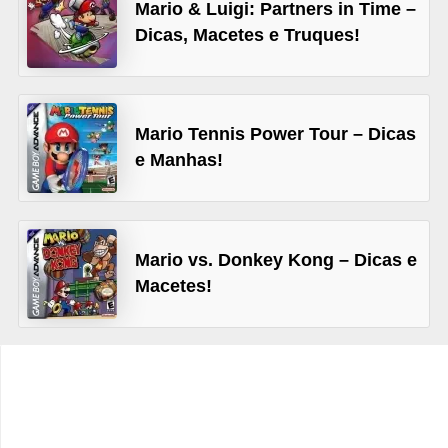
Mario & Luigi: Partners in Time –
C
Dicas, Macetes e Truques!
a
r
r
Mario Tennis Power Tour – Dicas
o
e Manhas!
s
p
a
Mario vs. Donkey Kong – Dicas e
r
Macetes!
a
G
T
A
S