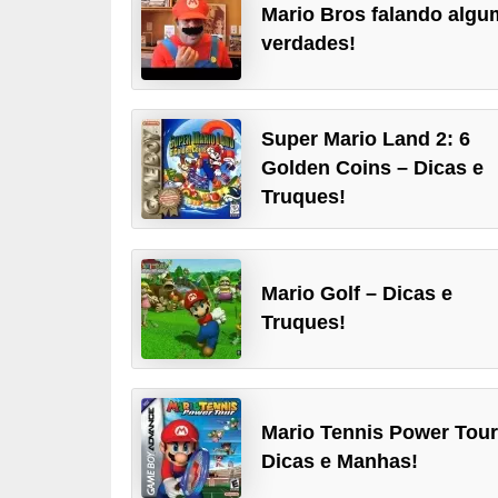
Mario Bros falando alg
d
verdades!
i
c
a
Super Mario Land 2: 6
s
Golden Coins – Dicas e
d
Truques!
e
j
o
Mario Golf – Dicas e
Truques!
g
o
s
Mario Tennis Power Tour
G
Dicas e Manhas!
T