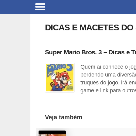
C
a
DICAS E MACETES DO
r
r
o
Super Mario Bros. 3 – Dicas e 
s
Quem ai conhece o jog
C
perdendo uma diversão
ó
truques do jogo, irá e
d
game e link para outro
i
g
o
Veja também
s
e