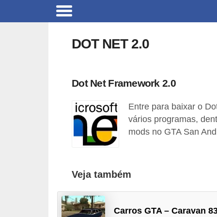
C
a
DOT NET 2.0
r
r
o
Dot Net Framework 2.0
s
Entre para baixar o D
C
vários programas, dent
ó
mods no GTA San Andr
d
i
g
Veja também
o
s
Carros GTA – Caravan 83
e