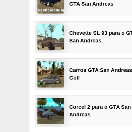
GTA San Andreas
d
i
c
Chevette SL 93 para o G
a
San Andreas
s
d
e
j
Carros GTA San Andreas
o
Golf
g
o
s
Corcel 2 para o GTA San
Andreas
G
T