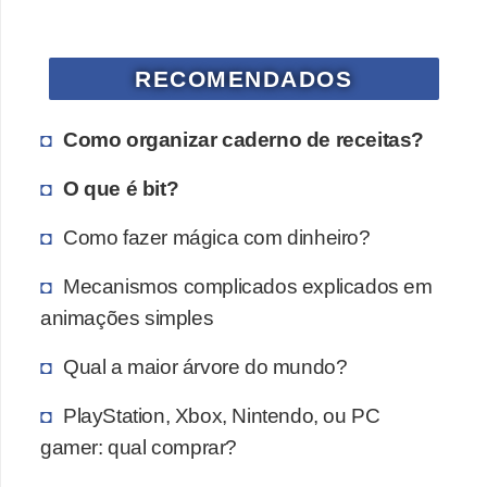
a
n
A
RECOMENDADOS
n
d
Como organizar caderno de receitas?
r
O que é bit?
e
a
Como fazer mágica com dinheiro?
s
Mecanismos complicados explicados em
G
animações simples
T
Qual a maior árvore do mundo?
A
V
PlayStation, Xbox, Nintendo, ou PC
D
gamer: qual comprar?
i