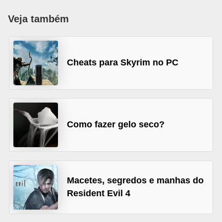
d
Veja também
i
c
a
Cheats para Skyrim no PC
s
d
e
j
Como fazer gelo seco?
o
g
o
s
Macetes, segredos e manhas do
Resident Evil 4
G
T