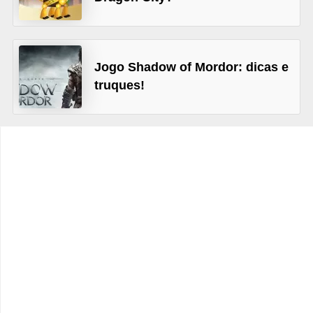
C
a
r
Jogo Shadow of Mordor: dicas e
r
truques!
o
s
p
a
r
a
G
T
A
S