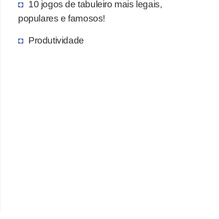
10 jogos de tabuleiro mais legais,
c
populares e famosos!
a
Produtividade
s
d
e
i
n
f
o
r
m
á
t
i
c