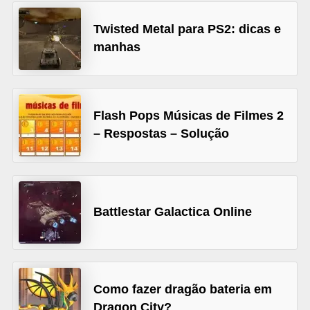
A
4
Twisted Metal para PS2: dicas e
manhas
G
T
A
S
Flash Pops Músicas de Filmes 2
– Respostas – Solução
a
n
A
n
Battlestar Galactica Online
d
r
e
a
Como fazer dragão bateria em
s
Dragon City?