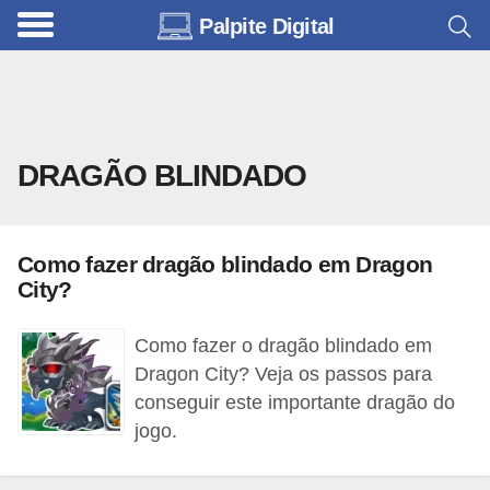
Palpite Digital
C
a
r
r
DRAGÃO BLINDADO
o
s
C
Como fazer dragão blindado em Dragon
ó
City?
d
Como fazer o dragão blindado em
i
Dragon City? Veja os passos para
g
conseguir este importante dragão do
o
jogo.
s
e