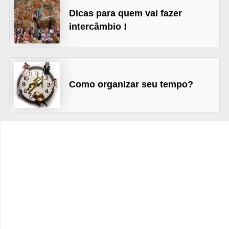
Dicas para quem vai fazer
C
intercâmbio !
a
r
r
o
Como organizar seu tempo?
s
p
a
r
a
G
T
A
S