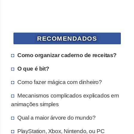
a
n
A
n
d
RECOMENDADOS
r
e
Como organizar caderno de receitas?
a
O que é bit?
s
Como fazer mágica com dinheiro?
G
T
Mecanismos complicados explicados em
A
animações simples
V
Qual a maior árvore do mundo?
D
PlayStation, Xbox, Nintendo, ou PC
i