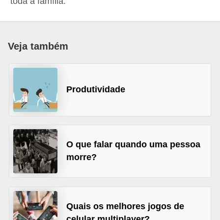
toda a família.
d
i
c
Veja também
a
s
d
Produtividade
e
j
o
g
O que falar quando uma pessoa
morre?
o
s
G
Quais os melhores jogos de
T
celular multiplayer?