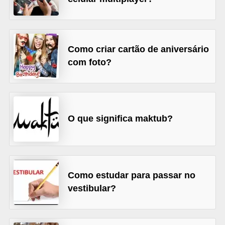
A
4
G
Como criar cartão de aniversário
T
com foto?
A
S
a
n
O que significa maktub?
A
n
d
r
Como estudar para passar no
vestibular?
e
a
s