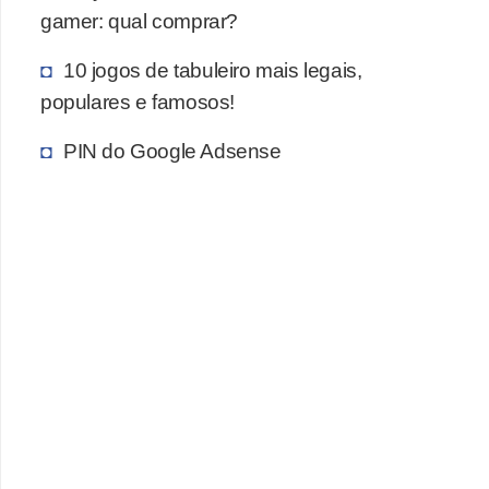
gamer: qual comprar?
c
a
10 jogos de tabuleiro mais legais,
s
populares e famosos!
d
PIN do Google Adsense
e
i
n
f
o
r
m
á
t
i
c