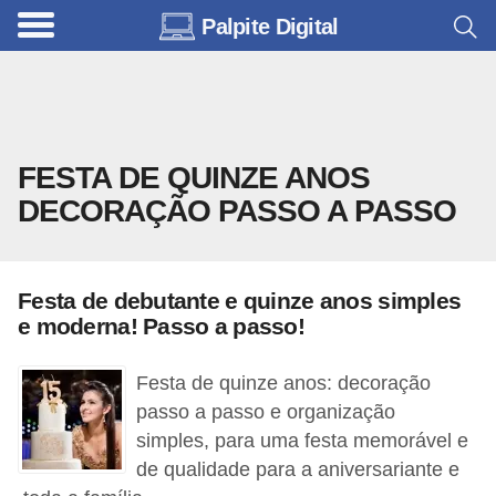
Palpite Digital
C
a
r
r
FESTA DE QUINZE ANOS
o
DECORAÇÃO PASSO A PASSO
s
C
ó
Festa de debutante e quinze anos simples
d
e moderna! Passo a passo!
i
Festa de quinze anos: decoração
g
passo a passo e organização
o
simples, para uma festa memorável e
s
de qualidade para a aniversariante e
e