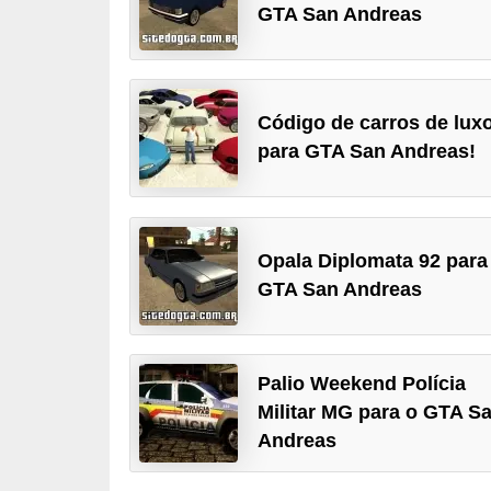
GTA San Andreas
d
i
c
Código de carros de lux
a
para GTA San Andreas!
s
d
e
j
Opala Diplomata 92 para
o
GTA San Andreas
g
o
Palio Weekend Polícia
s
Militar MG para o GTA S
G
Andreas
T