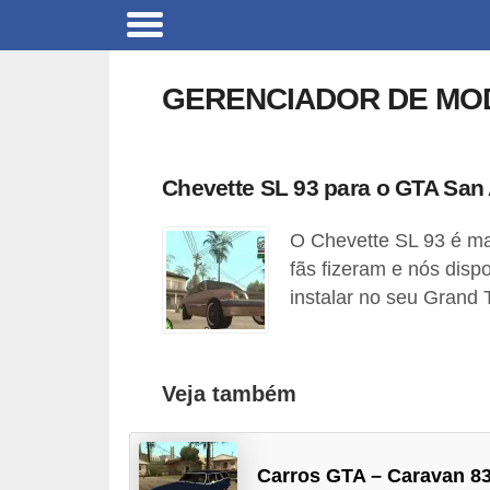
C
a
GERENCIADOR DE MO
r
r
o
Chevette SL 93 para o GTA San
s
O Chevette SL 93 é ma
C
fãs fizeram e nós disp
ó
instalar no seu Grand 
d
i
g
Veja também
o
s
Carros GTA – Caravan 83
e